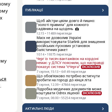
ькому
ному
ПУБЛІКАЦІЇ
х
Щоб айстри цвіли довго й пишно:
"золоті правила" для кожного
садівника на щодень
12:15
•
11489
перегляди
Маск не дозволив Україні
використовувати Starlink для знищення
російських пускових установок
балістичних ракет
10:14
•
19375
перегляди
Черг із тисяч вантажівок на кордоні
ому
немає: у ДПСУ пояснили, що насправді
показує система “єЧерга”
ЕКСКЛЮЗИВ
7 серпня, 15:13
•
64149
перегляди
Що обов’язково потрібно встигнути
ься
зробити на городі до кінця літа
7 серпня, 12:39
•
47864
перегляди
.
Підробка медичних документів може
коштувати Odrex ліцензії
ЕКСКЛЮЗИВ
7 серпня, 06:00
•
55254
перегляди
АКТУАЛЬНI ЛЮДИ