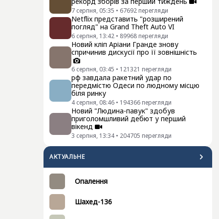
рекорд зборів за перший тиждень
7 серпня, 05:35
•
67692
перегляди
Netflix представить "розширений
погляд" на Grand Theft Auto VI
6 серпня, 13:42
•
89968
перегляди
Новий кліп Аріани Гранде знову
спричинив дискусії про її зовнішність
6 серпня, 03:45
•
121321
перегляди
рф завдала ракетний удар по
передмістю Одеси по людному місцю
біля ринку
4 серпня, 08:46
•
194366
перегляди
Новий "Людина-павук" здобув
приголомшливий дебют у перший
вікенд
3 серпня, 13:34
•
204705
перегляди
АКТУАЛЬНЕ
Опалення
Шахед-136