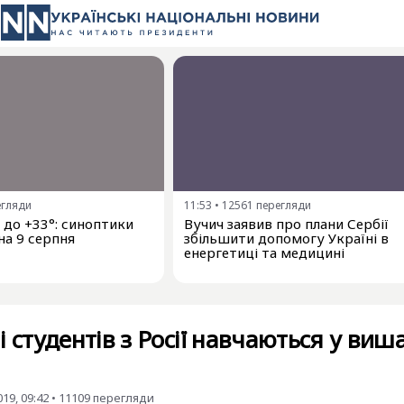
егляди
11:53
•
12561
перегляди
і до +33°: синоптики
Вучич заявив про плани Сербії
на 9 серпня
збільшити допомогу Україні в
енергетиці та медицині
 студентів з Росії навчаються у виш
19, 09:42
•
11109
перегляди