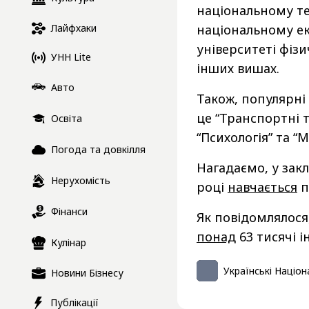
національному те
Лайфхаки
національному е
університеті фізи
УНН Lite
інших вишах.
Авто
Також, популярні 
це “Транспортні т
Освіта
“Психологія” та “
Погода та довкілля
Нагадаємо, у зак
Нерухомість
році
навчається
п
Фінанси
Як повідомлялося,
понад
63 тисячі 
Кулінар
Українські Націон
Новини Бізнесу
Публікації