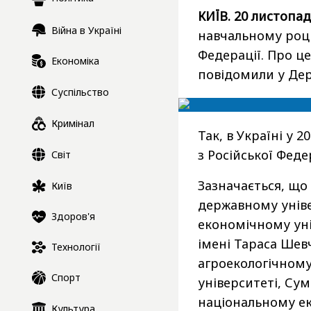
КИЇВ. 20 листопад
Війна в Україні
навчальному році
Федерації. Про ц
Економіка
повідомили у Дер
Суспільство
Кримінал
Так, в Україні у 
з Російської Федер
Світ
Зазначається, що
Київ
державному унів
Здоров'я
економічному уні
імені Тараса Ше
Технології
агроекологічному
Спорт
університеті, Су
національному ек
Культура