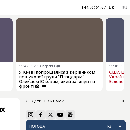
UK
RU
$
44.76
€
51.67
11:47
•
12594
перегляди
11:38
•
1264
У Києві попрощалися з керівником
США щом
пошукової групи "Плацдарм"
Україні р
Олексієм Юковим, який загинув на
Зеленськ
фронті
СЛІДКУЙТЕ ЗА НАМИ
ах
ПОГОДА