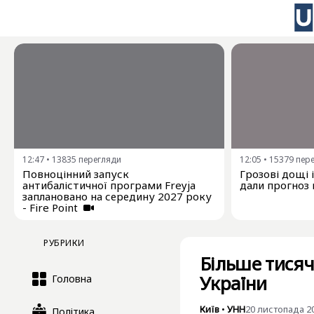
12:47
•
13835
перегляди
12:05
•
15379
пер
Повноцінний запуск
Грозові дощі 
антибалістичної програми Freyja
дали прогноз 
заплановано на середину 2027 року
- Fire Point
РУБРИКИ
Більше тисячі
України
Головна
Київ
•
УНН
20 листопада 20
Політика