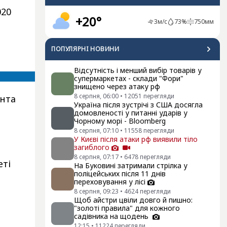
020
+20°
3
м/с
73
%
750
мм
ПОПУЛЯРНI НОВИНИ
Відсутність і менший вибір товарів у
супермаркетах - склади "Фори"
знищено через атаку рф
8 серпня, 06:00
•
12051
перегляди
ента
Україна після зустрічі з США досягла
домовленості у питанні ударів у
Чорному морі - Bloomberg
8 серпня, 07:10
•
11558
перегляди
У Києві після атаки рф виявили тіло
загиблого
8 серпня, 07:17
•
6478
перегляди
еті
На Буковині затримали стрілка у
поліцейських після 11 днів
переховування у лісі
8 серпня, 09:23
•
4624
перегляди
Щоб айстри цвіли довго й пишно:
"золоті правила" для кожного
садівника на щодень
12:15
•
11224
перегляди