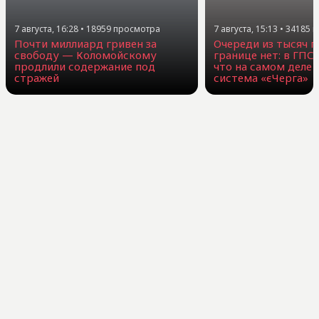
7 августа, 16:28
•
18959
просмотра
7 августа, 15:13
•
34185
п
Почти миллиард гривен за
Очереди из тысяч г
свободу — Коломойскому
границе нет: в ГПС
продлили содержание под
что на самом деле 
стражей
система «єЧерга»