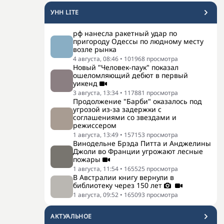
УНН LITE
рф нанесла ракетный удар по
пригороду Одессы по людному месту
возле рынка
4 августа, 08:46
•
101968
просмотра
Новый "Человек-паук" показал
ошеломляющий дебют в первый
уикенд
3 августа, 13:34
•
117881
просмотра
Продолжение "Барби" оказалось под
угрозой из-за задержки с
соглашениями со звездами и
режиссером
1 августа, 13:49
•
157153
просмотра
Винодельне Брэда Питта и Анджелины
Джоли во Франции угрожают лесные
пожары
1 августа, 11:54
•
165525
просмотра
В Австралии книгу вернули в
библиотеку через 150 лет
1 августа, 09:52
•
165093
просмотра
АКТУАЛЬНОЕ