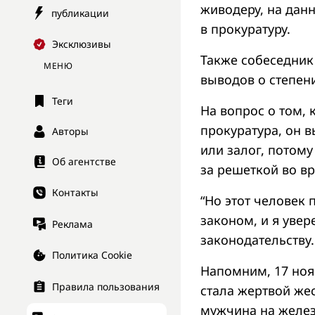
живодеру, на дан
публикации
в прокуратуру.
Эксклюзивы
Также собеседник
МЕНЮ
выводов о степени
Теги
На вопрос о том, 
прокуратура, он в
Авторы
или залог, потому
Об агентстве
за решеткой во вр
Контакты
“Но этот человек
законом, и я уве
Реклама
законодательству.
Политика Cookie
Напомним, 17 ноя
Правила пользования
стала жертвой же
мужчина на желез