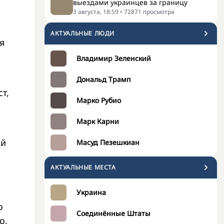
выездами украинцев за границу
3 августа, 18:59
•
72871
просмотра
АКТУАЛЬНЫЕ ЛЮДИ
я
Владимир Зеленский
Дональд Трамп
т,
Марко Рубио
Марк Карни
ой
Масуд Пезешкиан
АКТУАЛЬНЫЕ МЕСТА
Украина
о
Соединённые Штаты
о,