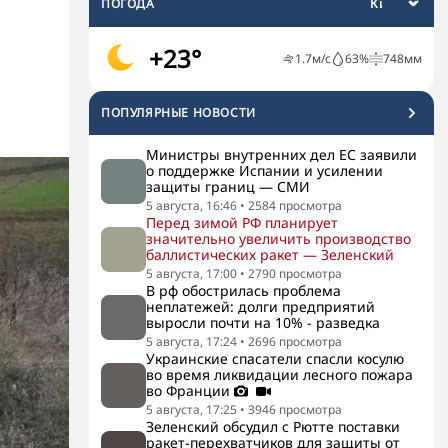
ПОГОДА
+23°
1.7
м/с
63
%
748
мм
ПОПУЛЯРНЫЕ НОВОСТИ
Министры внутренних дел ЕС заявили
о поддержке Испании и усилении
защиты границ — СМИ
5 августа, 16:46
•
2584
просмотра
Перед зимой РФ планирует
значительно увеличить производство
баллистических ракет — Зеленский
5 августа, 17:00
•
2790
просмотра
В рф обострилась проблема
неплатежей: долги предприятий
выросли почти на 10% - разведка
5 августа, 17:24
•
2696
просмотра
Украинские спасатели спасли косулю
во время ликвидации лесного пожара
во Франции
5 августа, 17:25
•
3946
просмотра
Зеленский обсудил с Рютте поставки
ракет-перехватчиков для защиты от