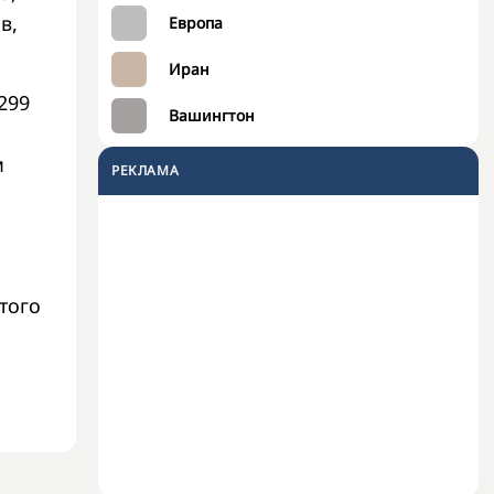
в,
Европа
Иран
299
Вашингтон
м
РЕКЛАМА
а
того