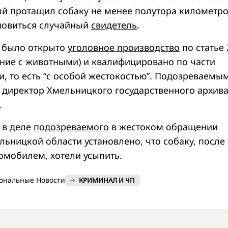
й протащил собаку не менее полутора километро
ановиться случайный
свидетель
.
у было открыто
уголовное производство
по статье 
ние с животными) и квалифицировано по части
и, то есть “с особой жестокостью”. Подозреваемы
т директор Хмельницкого государственного архив
.
в деле
подозреваемого
в жестоком обращении
ьницкой области установлено, что собаку, после 
томобилем, хотели усыпить.
ональные Новости
КРИМИНАЛ И ЧП