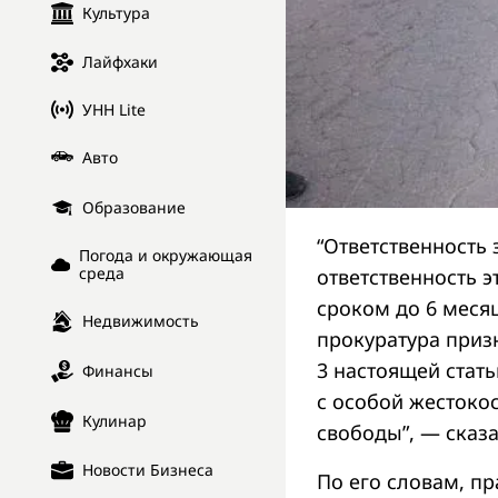
Культура
Лайфхаки
УНН Lite
Авто
Образование
“Ответственность 
Погода и окружающая
среда
ответственность э
сроком до 6 меся
Недвижимость
прокуратура призн
3 настоящей стат
Финансы
с особой жестокос
Кулинар
свободы”, — сказ
Новости Бизнеса
По его словам, п