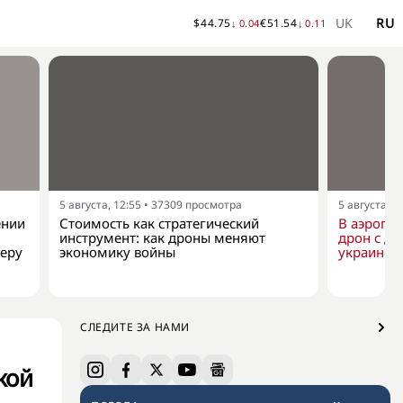
UK
RU
$
44.75
€
51.54
↓
0.04
↓
0.11
5 августа, 12:55
•
37309
просмотра
5 августа, 1
ении
Стоимость как стратегический
В аэропо
инструмент: как дроны меняют
дрон с д
еру
экономику войны
украинск
СЛЕДИТЕ ЗА НАМИ
кой