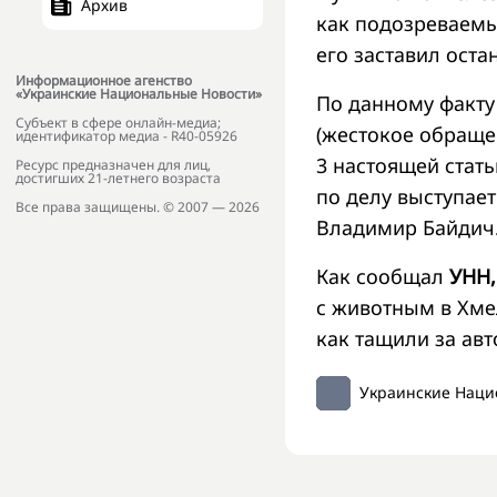
Архив
как подозреваемы
его заставил ост
Информационное агенство
«Украинские Национальные Новости»
По данному факт
Субъект в сфере онлайн-медиа;
(жестокое обраще
идентификатор медиа - R40-05926
3 настоящей стать
Ресурс предназначен для лиц,
достигших 21-летнего возраста
по делу выступае
Все права защищены. © 2007 — 2026
Владимир Байдич
Как сообщал
УНН,
с животным в Хмел
как тащили за ав
Украинские Наци