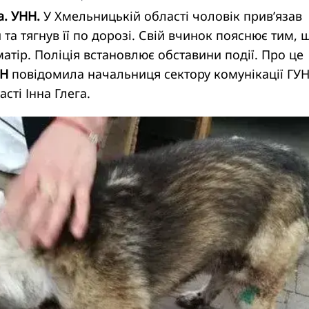
а. УНН.
У Хмельницькій області чоловік прив’язав
та тягнув її по дорозі. Свій вчинок пояснює тим, 
матір. Поліція встановлює обставини події. Про це
Н
повідомила начальниця сектору комунікації ГУ
сті Інна Глега.