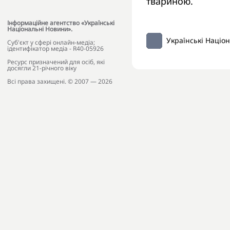
твариною.
Інформаційне агентство «Українські
Національні Новини».
Українські Націо
Cуб'єкт у сфері онлайн-медіа;
ідентифікатор медіа - R40-05926
Ресурс призначений для осіб, які
досягли 21-річного віку
Всі права захищені. © 2007 — 2026