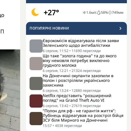
+27°
1.6
м/с
58
%
749
мм
що
ПОПУЛЯРНI НОВИНИ
НП
Єврокомісія відреагувала після заяви
Зеленського щодо антибалістики
6 серпня, 11:52
•
11690
перегляди
Що таке "золота година" та до якого
віку немовля потребує виключно
грудного молока
6 серпня, 12:21
•
21324
перегляди
На Донеччині окупанти захопили в
полон і розстріляли українського
захисника
6 серпня, 13:24
•
12880
перегляди
Netflix представить "розширений
погляд" на Grand Theft Auto VI
6 серпня, 13:42
•
27619
перегляди
"Полон для рф - не гарантія життя":
Лубінець відреагував на розстріл бійця
ЗСУ біля Мирного на Донеччині
15:57
•
4038
перегляди