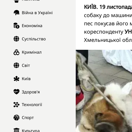
КИЇВ. 19 листопад
Війна в Україні
собаку до машини 
пес покусав його 
Економіка
кореспонденту
УН
Суспільство
Хмельницької обла
Кримінал
Світ
Київ
Здоров'я
Технології
Спорт
Культура