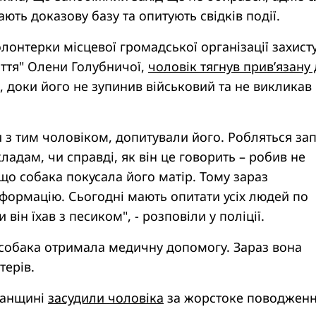
ають доказову базу та опитують свідків події.
лонтерки місцевої громадської організації захист
ття" Олени Голубничої,
чоловік тягнув прив’язану
, доки його не зупинив військовий та не викликав
з тим чоловіком, допитували його. Робляться за
ладам, чи справді, як він це говорить – робив не
що собака покусала його матір. Тому зараз
формацію. Сьогодні мають опитати усіх людей по
 він їхав з песиком", - розповіли у поліції.
 собака отримала медичну допомогу. Зараз вона
терів.
ганщині
засудили чоловіка
за жорстоке поводженн