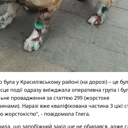
о була у Красилівському районі (на дорозі) – це бу
ісце події одразу виїжджала оперативна група і бу
ьне провадження за статтею 299 (жорстоке
нами). Наразі вже кваліфікована частина 3 цієї ст
ю жорстокістю", - повідомила Глега.
ила, що запобіжний захід ще не обирався, адже с