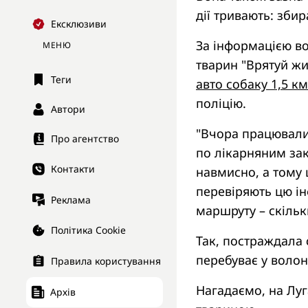
дії тривають: збир
Ексклюзиви
За інформацією во
МЕНЮ
тварин "Врятуй жи
Теги
авто собаку 1,5 км
поліцію.
Автори
"Вчора працювали 
Про агентство
по лікарняним зак
Контакти
навмисно, а тому 
перевіряють цю ін
Реклама
маршруту – скільки
Політика Cookie
Так, постраждала
перебуває у волон
Правила користування
Нагадаємо, на Лу
Архів