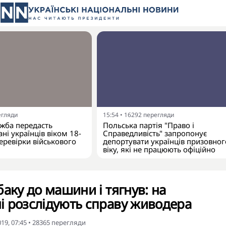
егляди
15:54
•
16292
перегляди
жба передасть
Польська партія "Право і
ні українців віком 18-
Справедливість" запропонує
еревірки військового
депортувати українців призовног
віку, які не працюють офіційно
баку до машини і тягнув: на
 розслідують справу живодера
19, 07:45
•
28365
перегляди