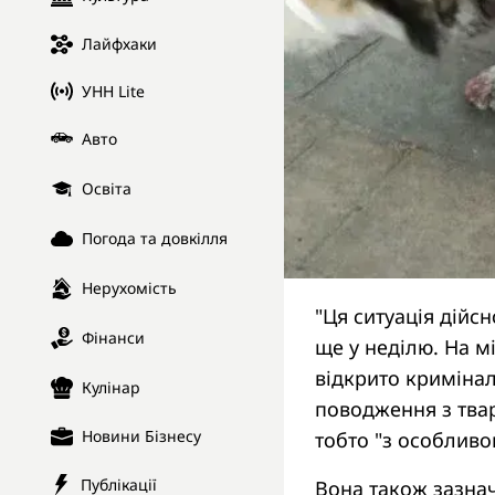
Лайфхаки
УНН Lite
Авто
Освіта
Погода та довкілля
Нерухомість
"Ця ситуація дійсн
Фінанси
ще у неділю. На м
відкрито кримінал
Кулінар
поводження з твари
Новини Бізнесу
тобто "з особливо
Публікації
Вона також зазнач