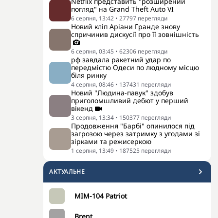
Netflix представить "розширений
погляд" на Grand Theft Auto VI
6 серпня, 13:42
•
27797
перегляди
Новий кліп Аріани Гранде знову
спричинив дискусії про її зовнішність
6 серпня, 03:45
•
62306
перегляди
рф завдала ракетний удар по
передмістю Одеси по людному місцю
біля ринку
4 серпня, 08:46
•
137431
перегляди
Новий "Людина-павук" здобув
приголомшливий дебют у перший
вікенд
3 серпня, 13:34
•
150377
перегляди
Продовження "Барбі" опинилося під
загрозою через затримку з угодами зі
зірками та режисеркою
1 серпня, 13:49
•
187525
перегляди
АКТУАЛЬНЕ
MIM-104 Patriot
Brent