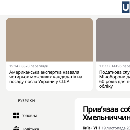
19:14
•
8870
перегляди
17:23
•
14196
пер
Американська експертка назвала
Податкова слу
чотирьох можливих кандидатів на
Міноборони да
посаду посла України у США
60 років для п
обліку
РУБРИКИ
Прив’язав со
Хмельниччині
Головна
Київ
•
УНН
19 листопада 20
Політика