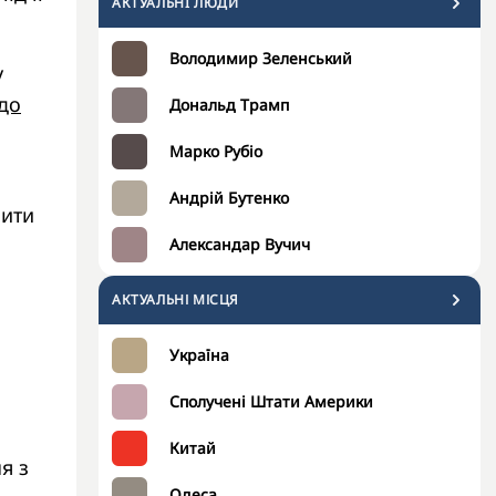
АКТУАЛЬНI ЛЮДИ
Володимир Зеленський
у
 до
Дональд Трамп
Марко Рубіо
Андрій Бутенко
пити
Александар Вучич
АКТУАЛЬНІ МІСЦЯ
Україна
Сполучені Штати Америки
Китай
я з
Одеса