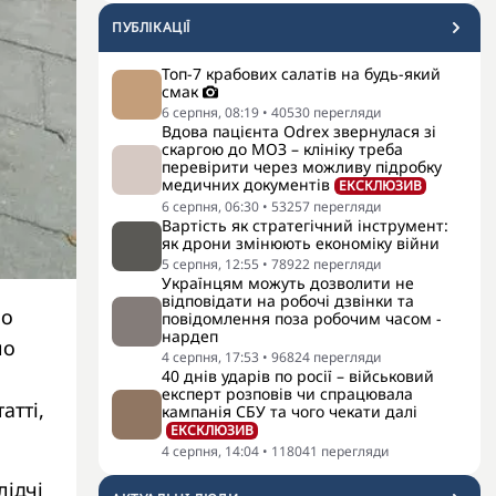
ПУБЛІКАЦІЇ
Топ-7 крабових салатів на будь-який
смак
6 серпня, 08:19
•
40530
перегляди
Вдова пацієнта Odrex звернулася зі
скаргою до МОЗ – клініку треба
перевірити через можливу підробку
медичних документів
ЕКСКЛЮЗИВ
6 серпня, 06:30
•
53257
перегляди
Вартість як стратегічний інструмент:
як дрони змінюють економіку війни
5 серпня, 12:55
•
78922
перегляди
Українцям можуть дозволити не
відповідати на робочі дзвінки та
ло
повідомлення поза робочим часом -
нардеп
ло
4 серпня, 17:53
•
96824
перегляди
40 днів ударів по росії – військовий
експерт розповів чи спрацювала
атті,
кампанія СБУ та чого чекати далі
ЕКСКЛЮЗИВ
4 серпня, 14:04
•
118041
перегляди
лідчі