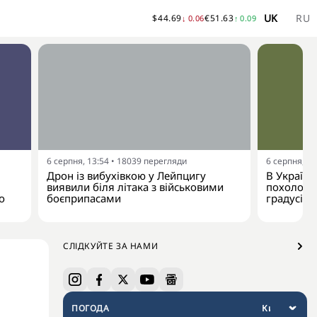
UK
RU
$
44.69
€
51.63
↓
0.06
↑
0.09
6 серпня, 13:54
•
18039
перегляди
6 серпня, 13
Дрон із вибухівкою у Лейпцигу
В Україну
виявили біля літака з військовими
похолодан
о
боєприпасами
градусів
СЛІДКУЙТЕ ЗА НАМИ
ПОГОДА