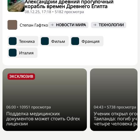
Александрии древний прогулочный
корабль времен Древнего Египта
08.12.25, 17:18 • 5182 просмотра
Степан Гафтко
НОВОСТИ МИРА
ТЕХНОЛОГИИ
Техника
Фильм
Франция
Италия
ЭКСКЛЮЗИВ
06:00
•
10951
просмотра
04:43
•
5738
просмотра
Подделка медицинских
Ученик открыл огон
документов может стоить Odrex
Таиланда: погиб учи
лицензии
четыре человека р