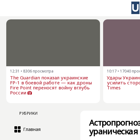
12:31
•
8306
просмотра
10:17
•
17040
про
The Guardian показал украинские
Удары Украин
FP-1 в боевой работе — как дроны
усилить стор
Fire Point переносят войну вглубь
Times
России
РУБРИКИ
Астропрогноз
ураническая 
Главная