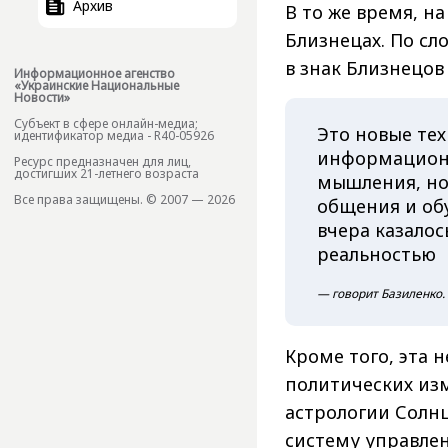
Архив
В то же время, н
Близнецах. По сл
в знак Близнецов
Информационное агенство
«Украинские Национальные
Новости»
Субъект в сфере онлайн-медиа;
Это новые тех
идентификатор медиа - R40-05926
информационн
Ресурс предназначен для лиц,
достигших 21-летнего возраста
мышления, но
Все права защищены. © 2007 — 2026
общения и обу
вчера казалос
реальностью
— говорит Базиленко.
Кроме того, эта 
политических из
астрологии Солнц
систему управлен