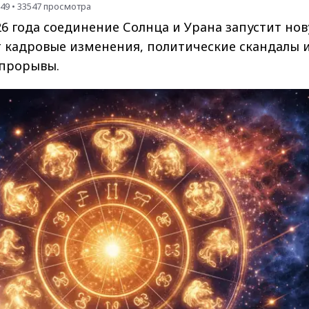
:49
•
33547
просмотра
026 года соединение Солнца и Урана запустит но
т кадровые изменения, политические скандалы 
 прорывы.