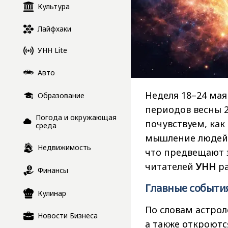
Культура
Лайфхаки
УНН Lite
Авто
Неделя 18–24 мая
Образование
периодов весны 2
Погода и окружающая
почувствуем, как
среда
мышление людей 
Недвижимость
что предвещают 
читателей
УНН
ра
Финансы
Главные событи
Кулинар
По словам астрол
Новости Бизнеса
а также откроютс