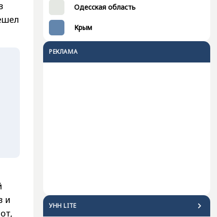
в
Одесская область
ешел
Крым
РЕКЛАМА
й
в и
УНН LITE
от,