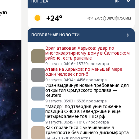
ПОГОДА
вую
+24°
4.2
м/с
38
%
750
мм
и
ПОПУЛЯРНЫЕ НОВОСТИ
Враг атаковал Харьков: удар по
многоквартирному дому в Салтовском
районе, есть раненые
9 августа, 04:16
•
15729
просмотра
Атака на Харьков: по меньшей мере
один человек погиб
9 августа, 04:34
•
4456
просмотра
Иран выдвинул новые требования для
открытия Ормузского пролива —
Reuters
9 августа, 05:03
•
6526
просмотра
"Мадяр" подтвердил уничтожение
позиций С-400 в Геленджике и ещё
четырёх элементов ПВО рф
9 августа, 06:45
•
10107
просмотра
Как справиться с укачиванием в
транспорте без лишнего дискомфорта
09:54
•
10530
просмотра