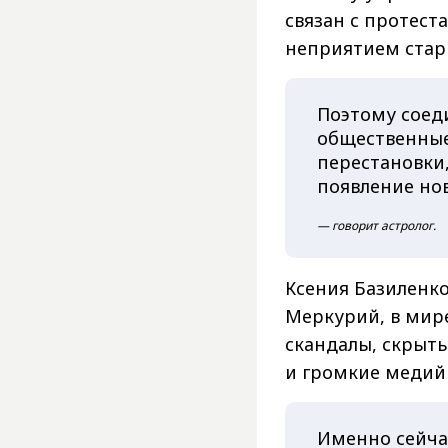
связан с протес
неприятием стар
Поэтому соед
общественные
перестановки
появление но
— говорит астролог.
Ксения Базиленко
Меркурий, в мир
скандалы, скрыты
и громкие медий
Именно сейча