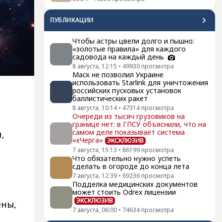
ПУБЛИКАЦИИ
Чтобы астры цвели долго и пышно:
«золотые правила» для каждого
садовода на каждый день
8 августа, 12:15
•
49930
просмотра
Маск не позволил Украине
использовать Starlink для уничтожения
российских пусковых установок
баллистических ракет
8 августа, 10:14
•
47314
просмотра
Очереди из тысяч грузовиков на
границе нет: в ГПСУ объяснили, что на
самом деле показывает система
,
«єЧерга»
ЭКСКЛЮЗИВ
7 августа, 15:13
•
86199
просмотра
Что обязательно нужно успеть
сделать в огороде до конца лета
7 августа, 12:39
•
69236
просмотра
Подделка медицинских документов
может стоить Odrex лицензии
ЭКСКЛЮЗИВ
ены,
7 августа, 06:00
•
74634
просмотра