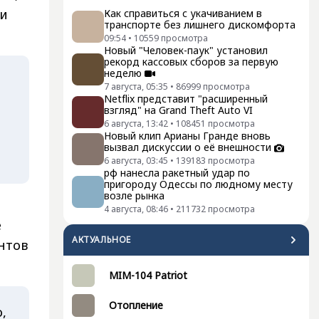
 и
Как справиться с укачиванием в
транспорте без лишнего дискомфорта
09:54
•
10559
просмотра
Новый "Человек-паук" установил
рекорд кассовых сборов за первую
неделю
7 августа, 05:35
•
86999
просмотра
Netflix представит "расширенный
взгляд" на Grand Theft Auto VI
6 августа, 13:42
•
108451
просмотра
Новый клип Арианы Гранде вновь
вызвал дискуссии о её внешности
6 августа, 03:45
•
139183
просмотра
рф нанесла ракетный удар по
пригороду Одессы по людному месту
возле рынка
4 августа, 08:46
•
211732
просмотра
е
АКТУАЛЬНОЕ
нтов
MIM-104 Patriot
Отопление
,