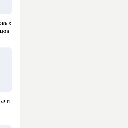
новых
ецов
мали