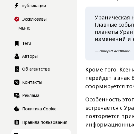
публикации
Ураническая н
Эксклюзивы
Главные событ
МЕНЮ
планеты Уран
изменений и 
Теги
— говорит астролог.
Авторы
Кроме того, Ксен
Об агентстве
перейдет в знак 
Контакты
сформируется то
Реклама
Особенность этог
встречается с Ур
Политика Cookie
повторяется прим
Правила пользования
информационные