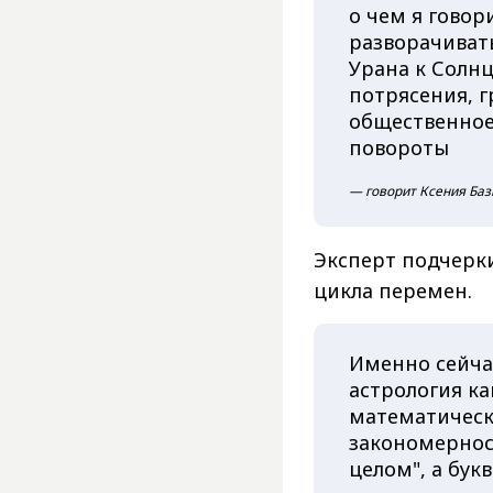
о чем я говор
разворачиват
Урана к Солн
потрясения, 
общественное
повороты
— говорит Ксения Баз
Эксперт подчерки
цикла перемен.
Именно сейча
астрология ка
математическ
закономернос
целом", а бук