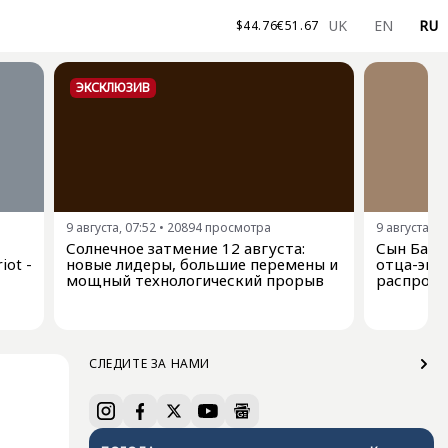
UK
EN
RU
$
44.76
€
51.67
ЭКСКЛЮЗИВ
9 августа, 07:52
•
20894
просмотра
9 августа, 0
Солнечное затмение 12 августа:
Сын Байде
iot -
новые лидеры, большие перемены и
отца-экс
мощный технологический прорыв
распрост
СЛЕДИТЕ ЗА НАМИ