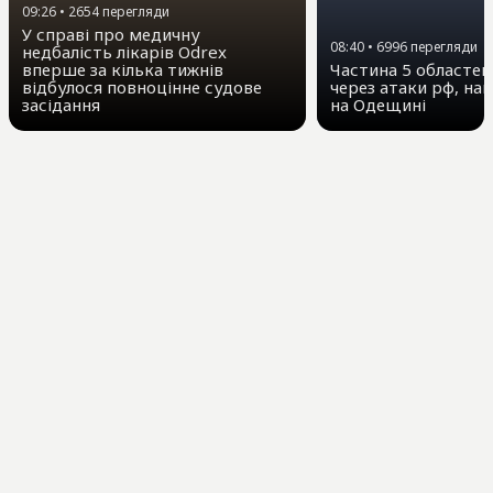
09:26
•
2654
перегляди
У справі про медичну
08:40
•
6996
перегляди
недбалість лікарів Odrex
вперше за кілька тижнів
Частина 5 областей 
відбулося повноцінне судове
через атаки рф, на
засідання
на Одещині