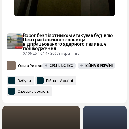
Ворог безпілотником атакував будівлю
Централізованого сховища
відпрацьованого ядерного палива, є
пошкодження
07.06.26, 10:14 • 30698 переглядiв
Ольга Розгон
СУСПІЛЬСТВО
ВІЙНА В УКРАЇНІ
Вибухи
Війна в Україні
Одеська область