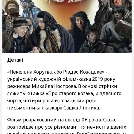
Деталі
«Пекельна Хоругва, або Різдво Козацьке» -
український художній фільм-казка 2019 року
режисера Михайла Кострова. В основі стрічки
лежить книжка «Про старого козака, різдвяного
чорта, чотири роги й козацький рід»
письменника і казкаря Сашка Лірника.
Фільм розрахований на вік від 0+ років. Сюжет
розповідає про усе різноманіття нечисті з давніх
українських казок та легенд. Герої потрапляють у