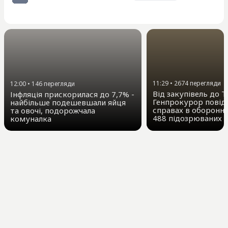
11:29
•
2674
перегляди
12:00
•
146
перегляди
Від закупівель до Т
Інфляція прискорилася до 7,7% -
Генпрокурор повід
найбільше подешевшали яйця
справах в оборонні
та овочі, подорожчала
488 підозрюваних
комуналка