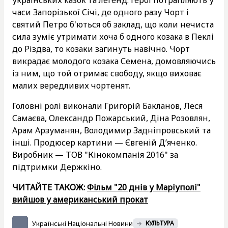
часи Запорізької Січі, де одного разу Чорт і
святий Петро б'ються об заклад, що коли нечиста
сила зуміє утримати хоча б одного козака в Пеклі
до Різдва, то козаки загинуть навічно. Чорт
викрадає молодого козака Семена, домовляючись
із ним, що той отримає свободу, якщо виховає
малих вередливих чортенят.
Головні ролі виконали Григорій Бакланов, Леся
Самаєва, Олександр Пожарський, Діна Розовлян,
Арам Арзуманян, Володимир Задніпровський та
інші. Продюсер картини — Євгеній Д’яченко.
Виробник — ТОВ "Кінокомпанія 2016" за
підтримки Держкіно.
ЧИТАЙТЕ ТАКОЖ:
Фільм "20 днів у Маріуполі"
вийшов у американський прокат
Українські Національні Новини
КУЛЬТУРА