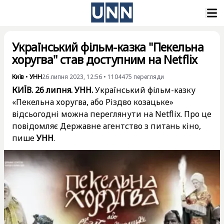
Український фільм-казка "Пекельна
хоругва" став доступним на Netflix
Київ
•
УНН
26 липня 2023, 12:56
•
1104475
перегляди
КИЇВ. 26 липня. УНН.
Український фільм-казку
«Пекельна хоругва, або Різдво козацьке»
відсьогодні можна переглянути на Netflix. Про це
повідомляє Державне агентство з питань кіно,
пише
УНН
.