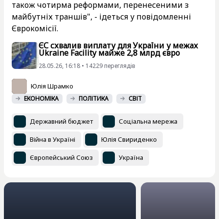
також чотирма реформами, перенесеними з
майбутніх траншів", - ідеться у повідомленні
Єврокомісії.
ЄС схвалив виплату для України у межах
Ukraine Facility майже 2,8 млрд євро
28.05.26, 16:18 • 14229 переглядiв
Юлія Шрамко
ЕКОНОМІКА
ПОЛІТИКА
СВІТ
Державний бюджет
Соціальна мережа
Війна в Україні
Юлія Свириденко
Європейський Союз
Україна