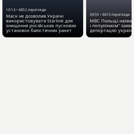
10:14
•
6852
перегляди
09:55
•
8610
перегляди
Маск не дозволив Україні
використовувати Starlink для
МВС Польщі назвал
знищення російських пускових
і популізмом" заяви
установок балістичних ракет
депортацію україн