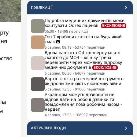
ПУБЛІКАЦІЇ
Підробка медичних документів може
коштувати Odrex ліцензії
ЕКСКЛЮЗИВ
рту
06:00
•
13498
перегляди
Топ-7 крабових салатів на будь-який
ння
смак
6 серпня, 08:19
•
53754
перегляди
Вдова пацієнта Odrex звернулася зі
рство
скаргою до МОЗ – клініку треба
перевірити через можливу підробку
медичних документів
ЕКСКЛЮЗИВ
6 серпня, 06:30
•
64677
перегляди
Вартість як стратегічний інструмент:
як дрони змінюють економіку війни
5 серпня, 12:55
•
91000
перегляди
Українцям можуть дозволити не
відповідати на робочі дзвінки та
рім
повідомлення поза робочим часом -
нардеп
км
4 серпня, 17:53
•
108097
перегляди
АКТУАЛЬНI ЛЮДИ