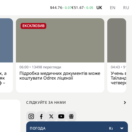
UK
EN
RU
$
44.76
€
51.67
↑
0.07
↑
0.05
ЕКСКЛЮЗИВ
06:00
•
13498
перегляди
04:43
•
9174
, а
Підробка медичних документів може
Учень від
 як
коштувати Odrex ліцензії
Таїланду:
ф –
четверо 
СЛІДКУЙТЕ ЗА НАМИ
ПОГОДА