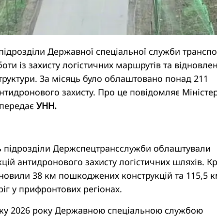
підрозділи Державної спеціальної служби транспо
ти із захисту логістичних маршрутів та відновле
руктури. За місяць було облаштовано понад 211
антидронового захисту. Про це повідомляє Міністе
 передає
УНН.
ь підрозділи Держспецтрансслужби облаштували
кцій антидронового захисту логістичних шляхів. К
ідновили 38 км пошкоджених конструкцій та 115,5 
іг у прифронтових регіонах.
тку 2026 року Державною спеціальною службою