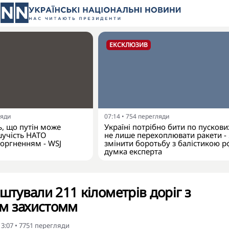
ЕКСКЛЮЗИВ
ляди
07:14
•
754
перегляди
, що путін може
Україні потрібно бити по пускових
шучість НАТО
не лише перехоплювати ракети -
оргненням - WSJ
змінити боротьбу з балістикою р
думка експерта
штували 211 кілометрів доріг з
м захистомм
13:07
•
7751
перегляди