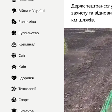
Держспецтрансслу
Війна в Україні
захисту та віднов
км шляхів.
Економіка
Суспільство
Кримінал
Світ
Київ
Здоров'я
Технології
Спорт
Культура