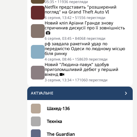
05:35
•
11936
перегляди
Netflix представить "розширений
погляд" на Grand Theft Auto VI
6 серпня, 13:42
•
51556
перегляди
Новий кліп Аріани Гранде знову
спричинив дискусії про її зовнішність
6 серпня, 03:45
•
84068
перегляди
рф завдала ракетний удар по
передмістю Одеси по людному місцю
біля ринку
4 серпня, 08:46
•
158639
перегляди
Новий "Людина-павук" здобув
приголомшливий дебют у перший
вікенд
3 серпня, 13:34
•
171060
перегляди
АКТУАЛЬНЕ
Шахед-136
Техніка
The Guardian