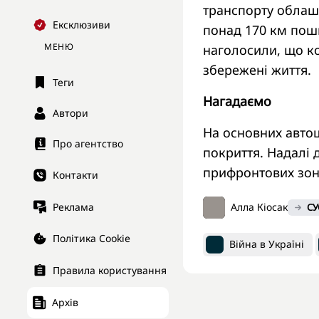
транспорту облаш
Ексклюзиви
понад 170 км пошк
МЕНЮ
наголосили, що к
збережені життя.
Теги
Нагадаємо
Автори
На основних авто
Про агентство
покриття. Надалі 
прифронтових зон
Контакти
Реклама
Алла Кіосак
СУ
Політика Cookie
Війна в Україні
Правила користування
Архів