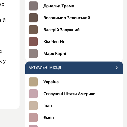
но
Дональд Трамп
Володимир Зеленський
а й
Валерій Залужний
Кім Чен Ин
²
Марк Карні
х у
АКТУАЛЬНІ МІСЦЯ
Україна
Сполучені Штати Америки
Іран
Ємен