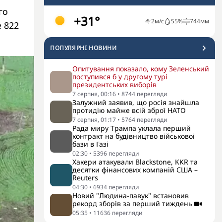
го
+31°
2
м/с
55
%
744
мм
е 822
ПОПУЛЯРНI НОВИНИ
Опитування показало, кому Зеленський
поступився б у другому турі
президентських виборів
7 серпня, 00:16
•
8744
перегляди
Залужний заявив, що росія знайшла
протидію майже всій зброї НАТО
7 серпня, 01:17
•
5764
перегляди
Рада миру Трампа уклала перший
контракт на будівництво військової
бази в Газі
02:30
•
5396
перегляди
Хакери атакували Blackstone, KKR та
десятки фінансових компаній США –
Reuters
04:30
•
6934
перегляди
Новий "Людина-павук" встановив
рекорд зборів за перший тиждень
05:35
•
11636
перегляди