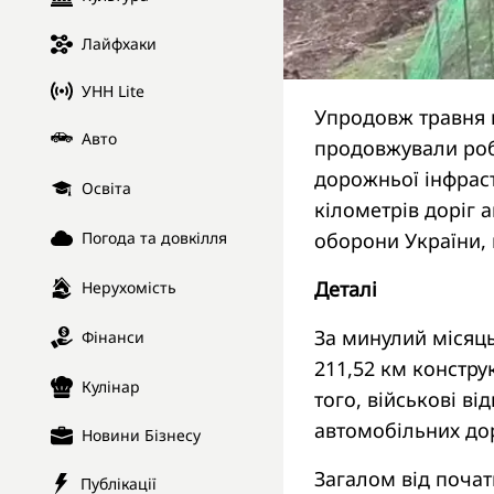
Лайфхаки
УНН Lite
Упродовж травня 
Авто
продовжували робо
дорожньої інфраст
Освіта
кілометрів доріг 
оборони України,
Погода та довкілля
Деталі
Нерухомість
За минулий місяц
Фінанси
211,52 км констру
Кулінар
того, військові в
автомобільних дор
Новини Бізнесу
Загалом від поча
Публікації