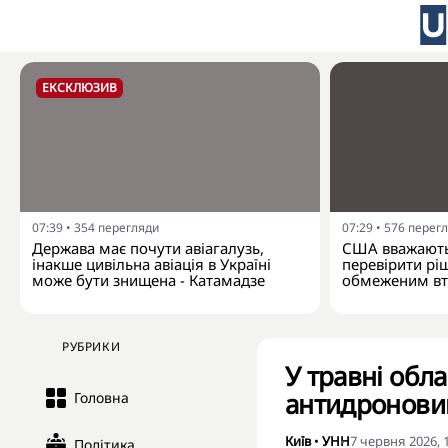
ЕКСКЛЮЗИВ
07:39
•
354
перегляди
07:29
•
576
перег
Держава має почути авіагалузь,
США вважають
інакше цивільна авіація в Україні
перевірити рі
може бути знищена - Катамадзе
обмеженим вт
РУБРИКИ
У травні обла
антидронови
Головна
Київ
•
УНН
7 червня 2026, 
Політика