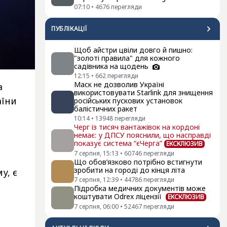
07:10
•
4676
перегляди
ПУБЛІКАЦІЇ
Щоб айстри цвіли довго й пишно:
"золоті правила" для кожного
садівника на щодень
12:15
•
662
перегляди
Маск не дозволив Україні
а
використовувати Starlink для знищення
аїни
російських пускових установок
балістичних ракет
10:14
•
13948
перегляди
Черг із тисяч вантажівок на кордоні
немає: у ДПСУ пояснили, що насправді
показує система “єЧерга”
ЕКСКЛЮЗИВ
7 серпня, 15:13
•
60746
перегляди
Що обов’язково потрібно встигнути
зробити на городі до кінця літа
у, є
7 серпня, 12:39
•
44786
перегляди
Підробка медичних документів може
коштувати Odrex ліцензії
ЕКСКЛЮЗИВ
7 серпня, 06:00
•
52467
перегляди