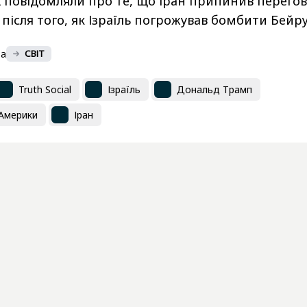
ж повідомляли про те, що Іран припинив перего
після того, як Ізраїль погрожував бомбити Бейру
ва
СВІТ
Truth Social
Ізраїль
Дональд Трамп
Америки
Іран