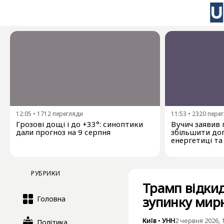
12:05
•
1712
перегляди
11:53
•
2320
пере
Грозові дощі і до +33°: синоптики
Вучич заявив 
дали прогноз на 9 серпня
збільшити доп
енергетиці та
РУБРИКИ
Трамп відкид
зупинку мирн
Головна
Київ
•
УНН
2 червня 2026, 
Політика