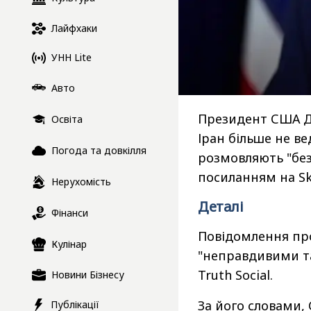
Лайфхаки
УНН Lite
Авто
Президент США Д
Освіта
Іран більше не в
Погода та довкілля
розмовляють "без
посиланням на Sk
Нерухомість
Деталі
Фінанси
Повідомлення про
Кулінар
"неправдивими т
Truth Social.
Новини Бізнесу
За його словами,
Публікації