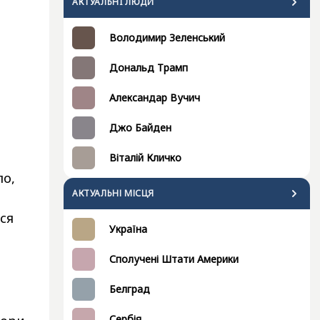
АКТУАЛЬНI ЛЮДИ
Володимир Зеленський
Дональд Трамп
Александар Вучич
Джо Байден
Віталій Кличко
ло,
АКТУАЛЬНІ МІСЦЯ
ся
Україна
Сполучені Штати Америки
и
Белград
Сербія