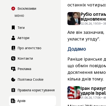
останніх чотирьох
Ексклюзиви
Рубіо опти
МЕНЮ
відновленн
02.06.26, 19:59 • 
Теги
Але він зазначив,
Автори
укласти угоду".
Про агентство
Додамо
Контакти
Раніше іранське 
що обмін повідо
Реклама
досягнення мемо
кілька днів тому.
Політика Cookie
Іран призу
Правила користування
ударів Ізра
01.06.26, 17:06 • 
Архів