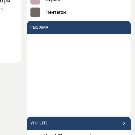
вори
т.
Пентагон
РЕКЛАМА
УНН LITE