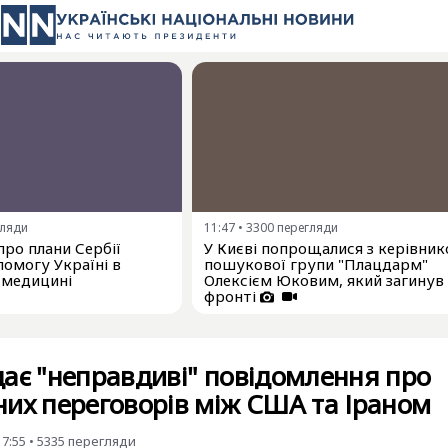
гляди
11:47
•
3300
перегляди
про плани Сербії
У Києві попрощалися з керівни
омогу Україні в
пошукової групи "Плацдарм"
 медицині
Олексієм Юковим, який загинув
фронті
ає "неправдиві" повідомлення про
их переговорів між США та Іраном
17:55
•
5335
перегляди