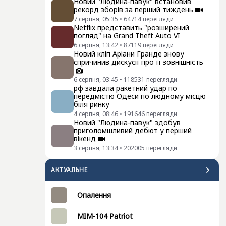
Новий "Людина-павук" встановив
рекорд зборів за перший тиждень
7 серпня, 05:35
•
64714
перегляди
Netflix представить "розширений
погляд" на Grand Theft Auto VI
6 серпня, 13:42
•
87119
перегляди
Новий кліп Аріани Гранде знову
спричинив дискусії про її зовнішність
6 серпня, 03:45
•
118531
перегляди
рф завдала ракетний удар по
передмістю Одеси по людному місцю
біля ринку
4 серпня, 08:46
•
191646
перегляди
Новий "Людина-павук" здобув
приголомшливий дебют у перший
вікенд
3 серпня, 13:34
•
202005
перегляди
АКТУАЛЬНЕ
Опалення
MIM-104 Patriot