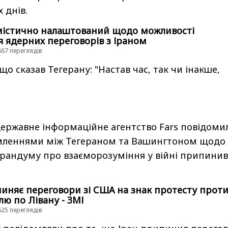
 днів.
містично налаштований щодо можливості
я ядерних переговорів з Іраном
3867 переглядiв
 що сказав Тегерану: "Настав час, так чи інакше,
державне інформаційне агентство Fars повідоми
мленнями між Тегераном та Вашингтоном щодо
рандуму про взаєморозуміння у війні припинив
пиняє переговори зі США на знак протесту прот
їлю по Лівану - ЗМІ
4625 переглядiв