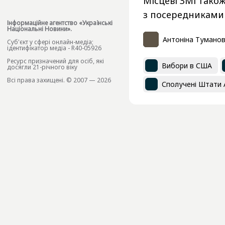
Місцеві ЗМІ тако
з посередниками 
Інформаційне агентство «Українські
Національні Новини».
Антоніна Тумано
Cуб'єкт у сфері онлайн-медіа;
ідентифікатор медіа - R40-05926
Ресурс призначений для осіб, які
Вибори в США
досягли 21-річного віку
Всі права захищені. © 2007 — 2026
Сполучені Штати 