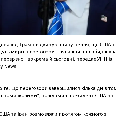
ональд Трамп відкинув припущення, що США т
едуть мирні переговори, заявивши, що обидві кр
перервно", зокрема й сьогодні, передає
УНН
із
y News.
 те, що переговори завершилися кілька днів том
а помилковими", повідомив президент США на
 США та Іран розмовляли протягом кожного з