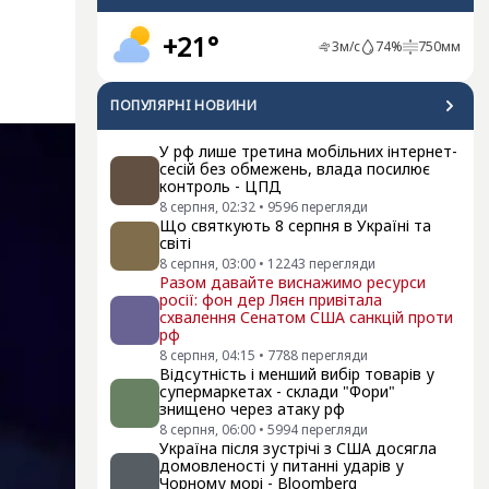
+21°
3
м/с
74
%
750
мм
ПОПУЛЯРНI НОВИНИ
У рф лише третина мобільних інтернет-
сесій без обмежень, влада посилює
контроль - ЦПД
8 серпня, 02:32
•
9596
перегляди
Що святкують 8 серпня в Україні та
світі
8 серпня, 03:00
•
12243
перегляди
Разом давайте виснажимо ресурси
росії: фон дер Ляєн привітала
схвалення Сенатом США санкцій проти
рф
8 серпня, 04:15
•
7788
перегляди
Відсутність і менший вибір товарів у
супермаркетах - склади "Фори"
знищено через атаку рф
8 серпня, 06:00
•
5994
перегляди
Україна після зустрічі з США досягла
домовленості у питанні ударів у
Чорному морі - Bloomberg