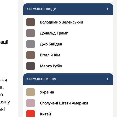
АКТУАЛЬНI ЛЮДИ
Володимир Зеленський
Дональд Трамп
ації
Джо Байден
Віталій Кім
Марко Рубіо
ння
АКТУАЛЬНІ МІСЦЯ
в,
Україна
го
тряну
Сполучені Штати Америки
ькі
Китай