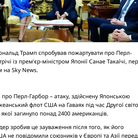
нальд Трамп спробував пожартувати про Перл-
трічі із прем'єр-міністром Японії Санае Такаїчі, пе
 на Sky News.
про Перл-Гарбор – атаку, здійснену Японською
кеанський флот США на Гаваях під час Другої світо
і якої загинуло понад 2400 американців.
ер зробив це зауваження після того, як його
А не повідомили союзників у Європі та Азії перед