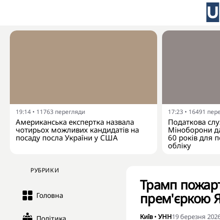
19:14
•
11763
перегляди
17:23
•
16491
пер
Американська експертка назвала
Податкова слу
чотирьох можливих кандидатів на
Міноборони да
посаду посла України у США
60 років для п
обліку
РУБРИКИ
Трамп пожарту
прем'єркою Я
Головна
Київ
•
УНН
19 березня 2026
Політика