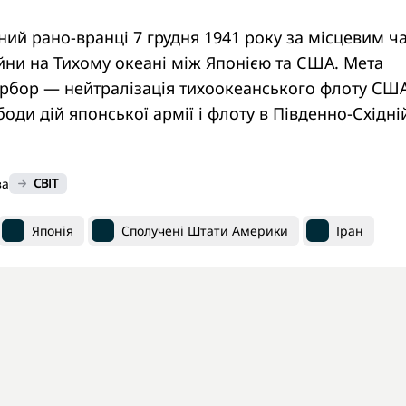
ний рано-вранці 7 грудня 1941 року за місцевим ч
ійни на Тихому океані між Японією та США. Мета
арбор — нейтралізація тихоокеанського флоту СШ
оди дій японської армії і флоту в Південно-Східні
ва
СВІТ
Японія
Сполучені Штати Америки
Іран