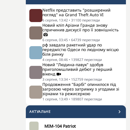
Netflix представить "розширений
погляд" на Grand Theft Auto VI
6 серпня, 13:42
•
31100
перегляди
Новий кліп Аріани Гранде знову
спричинив дискусії про її зовнішність
6 серпня, 03:45
•
64739
перегляди
рф завдала ракетний удар по
передмістю Одеси по людному місцю
біля ринку
4 серпня, 08:46
•
139827
перегляди
Новий "Людина-павук" здобув
приголомшливий дебют у перший
вікенд
3 серпня, 13:34
•
152759
перегляди
Продовження "Барбі" опинилося під
загрозою через затримку з угодами зі
зірками та режисеркою
1 серпня, 13:49
•
189807
перегляди
АКТУАЛЬНЕ
MIM-104 Patriot