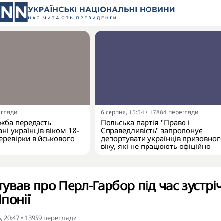
егляди
6 серпня, 15:54
•
17884
перегляди
жба передасть
Польська партія "Право і
ні українців віком 18-
Справедливість" запропонує
еревірки військового
депортувати українців призовног
віку, які не працюють офіційно
вав про Перл-Гарбор під час зустрічі
понії
, 20:47
•
13959
перегляди