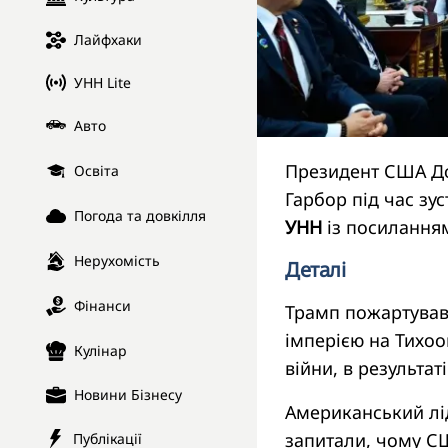
Лайфхаки
УНН Lite
Авто
Президент США До
Освіта
Гарбор під час зус
Погода та довкілля
УНН
із посиланням
Нерухомість
Деталі
Фінанси
Трамп пожартував 
імперією на Тихоо
Кулінар
війни, в результат
Новини Бізнесу
Американський лід
запитали, чому СШ
Публікації