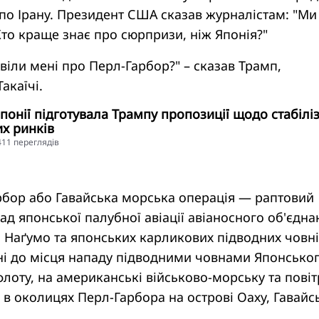
по Ірану. Президент США сказав журналістам: "Ми
Хто краще знає про сюрпризи, ніж Японія?"
віли мені про Перл-Гарбор?" – сказав Трамп,
акаїчі.
понії підготувала Трампу пропозиції щодо стабіліз
х ринків
5411 переглядiв
рбор або Гавайська морська операція — раптовий
д японської палубної авіації авіаносного об'єдна
і Наґумо та японських карликових підводних човні
ні до місця нападу підводними човнами Японсько
лоту, на американські військово-морську та пові
 в околицях Перл-Гарбора на острові Оаху, Гавайс