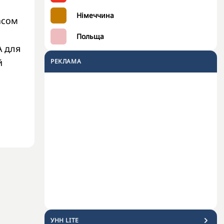
Німеччина
асом
Польща
А для
й
РЕКЛАМА
УНН LITE