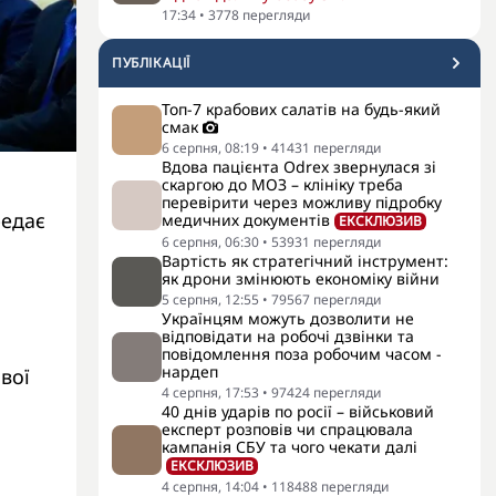
17:34
•
3778
перегляди
ПУБЛІКАЦІЇ
Топ-7 крабових салатів на будь-який
смак
6 серпня, 08:19
•
41431
перегляди
Вдова пацієнта Odrex звернулася зі
скаргою до МОЗ – клініку треба
перевірити через можливу підробку
редає
медичних документів
ЕКСКЛЮЗИВ
6 серпня, 06:30
•
53931
перегляди
Вартість як стратегічний інструмент:
як дрони змінюють економіку війни
5 серпня, 12:55
•
79567
перегляди
Українцям можуть дозволити не
відповідати на робочі дзвінки та
повідомлення поза робочим часом -
нардеп
вої
4 серпня, 17:53
•
97424
перегляди
40 днів ударів по росії – військовий
експерт розповів чи спрацювала
кампанія СБУ та чого чекати далі
ЕКСКЛЮЗИВ
4 серпня, 14:04
•
118488
перегляди