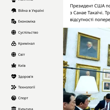
Президент США по
Війна в Україні
з Санае Такаїчі. 
відсутності попер
Економіка
Суспільство
Кримінал
Світ
Київ
Здоров'я
Технології
Спорт
Культура