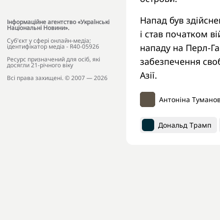
Напад був здійсне
Інформаційне агентство «Українські
Національні Новини».
і став початком в
Cуб'єкт у сфері онлайн-медіа;
нападу на Перл-Г
ідентифікатор медіа - R40-05926
Ресурс призначений для осіб, які
забезпечення своб
досягли 21-річного віку
Азії.
Всі права захищені. © 2007 — 2026
Антоніна Тумано
Дональд Трамп