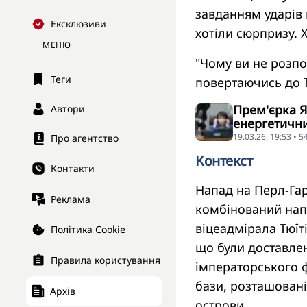
завданням ударів 
Ексклюзиви
хотіли сюрпризу. 
МЕНЮ
"Чому ви не розпо
Теги
повертаючись до Т
Прем'єрка Я
Автори
енергетични
19.03.26, 19:53 • 
Про агентство
Контекст
Контакти
Напад на Перл-Га
Реклама
комбінований напа
віцеадмірала Тюїт
Політика Cookie
що були доставле
Правила користування
імператорського ф
бази, розташовані
Архів
острови.