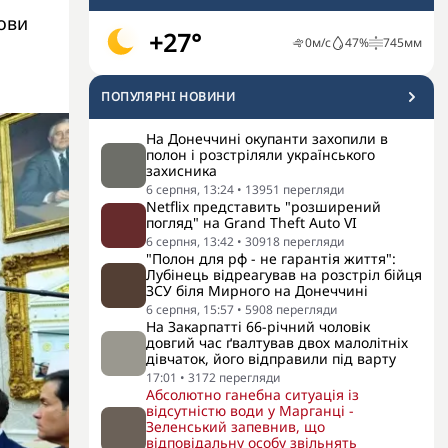
ови
+27°
0
м/с
47
%
745
мм
ПОПУЛЯРНI НОВИНИ
На Донеччині окупанти захопили в
полон і розстріляли українського
захисника
6 серпня, 13:24
•
13951
перегляди
Netflix представить "розширений
погляд" на Grand Theft Auto VI
6 серпня, 13:42
•
30918
перегляди
"Полон для рф - не гарантія життя":
Лубінець відреагував на розстріл бійця
ЗСУ біля Мирного на Донеччині
6 серпня, 15:57
•
5908
перегляди
На Закарпатті 66-річний чоловік
довгий час ґвалтував двох малолітніх
дівчаток, його відправили під варту
17:01
•
3172
перегляди
Абсолютно ганебна ситуація із
відсутністю води у Марганці -
Зеленський запевнив, що
відповідальну особу звільнять