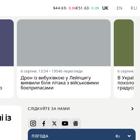
UK
EN
RU
$
44.69
€
51.63
↓
0.06
↑
0.09
6 серпня, 13:54
•
19546
перегляди
6 серпня, 13
Дрон із вибухівкою у Лейпцигу
В Україну
виявили біля літака з військовими
похолодан
о
боєприпасами
градусів
СЛІДКУЙТЕ ЗА НАМИ
 із
ПОГОДА