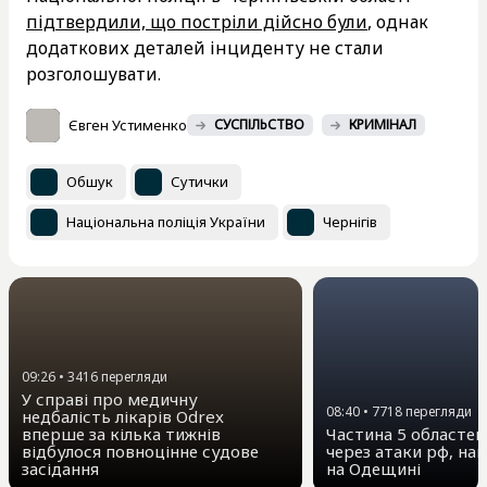
підтвердили, що постріли дійсно були
, однак
додаткових деталей інциденту не стали
розголошувати.
Євген Устименко
СУСПІЛЬСТВО
КРИМІНАЛ
Обшук
Сутички
Національна поліція України
Чернігів
09:26
•
3416
перегляди
У справі про медичну
08:40
•
7718
перегляди
недбалість лікарів Odrex
вперше за кілька тижнів
Частина 5 областей 
відбулося повноцінне судове
через атаки рф, на
засідання
на Одещині