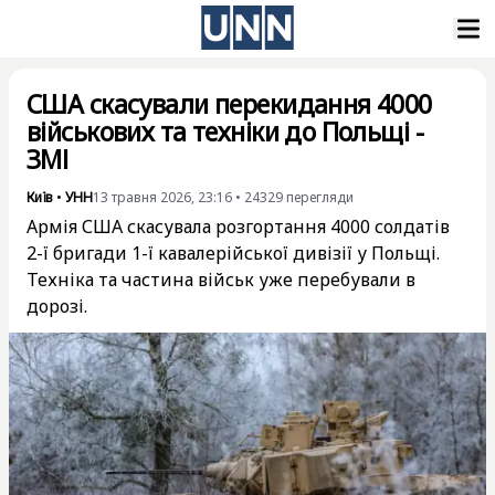
США скасували перекидання 4000
військових та техніки до Польщі -
ЗМІ
Київ
•
УНН
13 травня 2026, 23:16
•
24329
перегляди
Армія США скасувала розгортання 4000 солдатів
2-ї бригади 1-ї кавалерійської дивізії у Польщі.
Техніка та частина військ уже перебували в
дорозі.