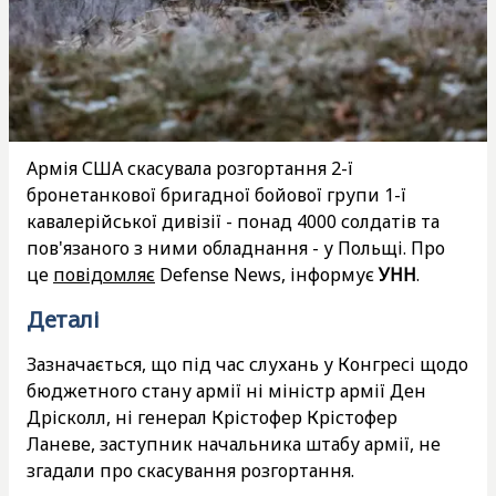
Армія США скасувала розгортання 2-ї
бронетанкової бригадної бойової групи 1-ї
кавалерійської дивізії - понад 4000 солдатів та
пов'язаного з ними обладнання - у Польщі. Про
це
повідомляє
Defense News, інформує
УНН
.
Деталі
Зазначається, що під час слухань у Конгресі щодо
бюджетного стану армії ні міністр армії Ден
Дрісколл, ні генерал Крістофер Крістофер
Ланеве, заступник начальника штабу армії, не
згадали про скасування розгортання.