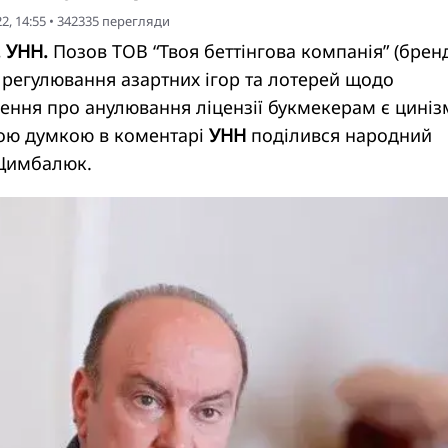
2, 14:55
•
342335
перегляди
. УНН.
Позов ТОВ “Твоя беттінгова компанія” (брен
 з регулювання азартних ігор та лотерей щодо
шення про анулювання ліцензії букмекерам є цині
кою думкою в коментарі
УНН
поділився народний
 Цимбалюк.