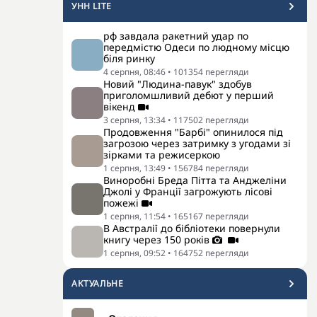
УНН LITE
рф завдала ракетний удар по
передмістю Одеси по людному місцю
біля ринку
4 серпня, 08:46
•
101354
перегляди
Новий "Людина-павук" здобув
приголомшливий дебют у перший
вікенд
3 серпня, 13:34
•
117502
перегляди
Продовження "Барбі" опинилося під
загрозою через затримку з угодами зі
зірками та режисеркою
1 серпня, 13:49
•
156784
перегляди
Виноробні Бреда Пітта та Анджеліни
Джолі у Франції загрожують лісові
пожежі
1 серпня, 11:54
•
165167
перегляди
В Австралії до бібліотеки повернули
книгу через 150 років
1 серпня, 09:52
•
164752
перегляди
АКТУАЛЬНЕ