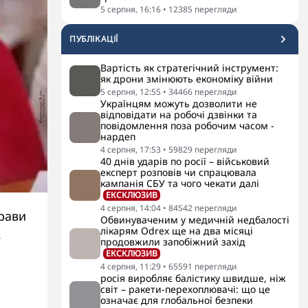
5 серпня, 16:16
•
12385
перегляди
ПУБЛІКАЦІЇ
Вартість як стратегічний інструмент:
як дрони змінюють економіку війни
5 серпня, 12:55
•
34466
перегляди
Українцям можуть дозволити не
відповідати на робочі дзвінки та
повідомлення поза робочим часом -
нардеп
4 серпня, 17:53
•
59829
перегляди
40 днів ударів по росії – військовий
експерт розповів чи спрацювала
кампанія СБУ та чого чекати далі
ЕКСКЛЮЗИВ
4 серпня, 14:04
•
84542
перегляди
прави
Обвинуваченим у медичній недбалості
лікарям Odrex ще на два місяці
в
продовжили запобіжний захід
ЕКСКЛЮЗИВ
4 серпня, 11:29
•
65591
перегляди
росія виробляє балістику швидше, ніж
світ – ракети-перехоплювачі: що це
означає для глобальної безпеки