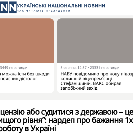
3449
перегляди
5 серпня, 12:57
•
23331
перегляди
а можна їсти без шкоди
НАБУ повідомило про нову підоз
 пояснив дієтолог
колишній віцепрем’єрці
Стефанішиній, ВАКС обирає
запобіжний захід
іцензію або судитися з державою – ц
ищого рівня”: нардеп про бажання 1x
оботу в Україні