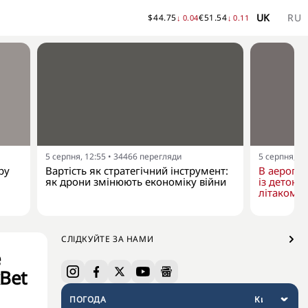
UK
RU
$
44.75
€
51.54
↓
0.04
↓
0.11
5 серпня, 12:55
•
34466
перегляди
5 серпня, 10
ру
Вартість як стратегічний інструмент:
В аеропо
як дрони змінюють економіку війни
із детона
літаком "
СЛІДКУЙТЕ ЗА НАМИ
е
Bet
ПОГОДА