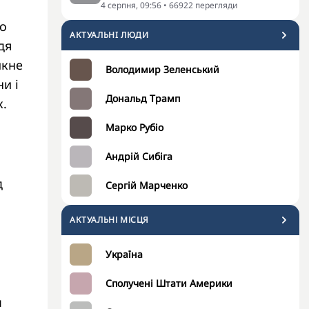
4 серпня, 09:56
•
66922
перегляди
бо
АКТУАЛЬНI ЛЮДИ
дя
икне
Володимир Зеленський
и і
Дональд Трамп
к.
Марко Рубіо
Андрій Сибіга
д
Сергій Марченко
АКТУАЛЬНІ МІСЦЯ
Україна
а
Сполучені Штати Америки
м