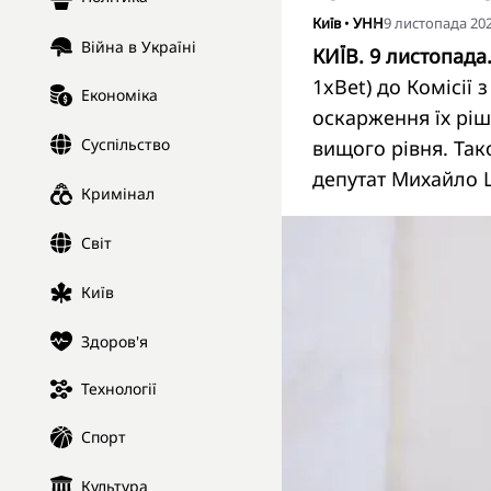
Київ
•
УНН
9 листопада 202
Війна в Україні
КИЇВ. 9 листопада
1xBet) до Комісії
Економіка
оскарження їх рі
Суспільство
вищого рівня. Та
депутат Михайло
Кримінал
Світ
Київ
Здоров'я
Технології
Спорт
Культура