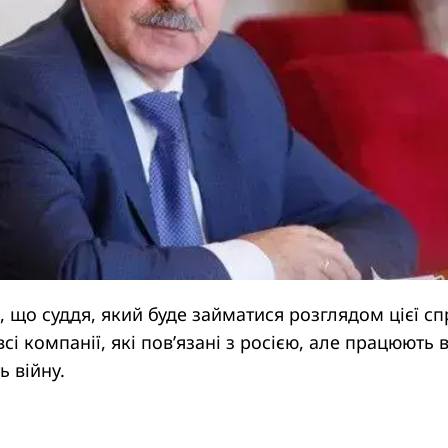
 що суддя, який буде займатися розглядом цієї с
сі компанії, які пов’язані з росією, але працюють 
ь війну.