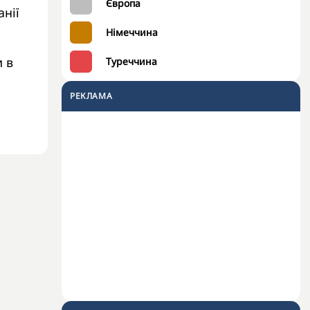
Європа
анії
Німеччина
 в
Туреччина
РЕКЛАМА