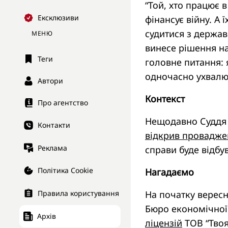
“Той, хто працює 
Ексклюзиви
фінансує війну. А 
судитися з держав
МЕНЮ
винесе рішення на
Теги
головне питання: 
одночасно ухвалюв
Автори
Контекст
Про агентство
Нещодавно Суддя 
Контакти
відкрив провадже
Реклама
справи буде відбу
Політика Cookie
Нагадаємо
На початку вересн
Правила користування
Бюро економічної
Архів
ліцензій
ТОВ “Твоя