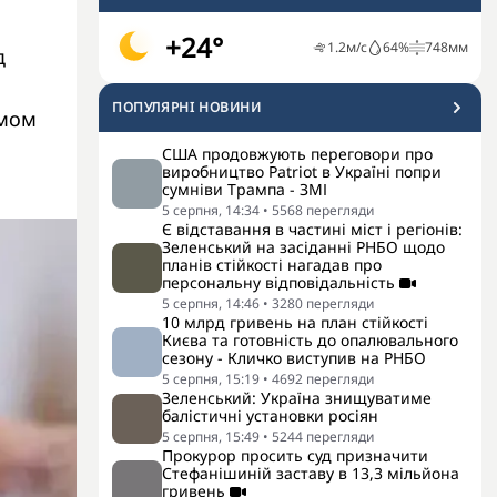
+24°
1.2
м/с
64
%
748
мм
д
ПОПУЛЯРНI НОВИНИ
змом
США продовжують переговори про
виробництво Patriot в Україні попри
сумніви Трампа - ЗМІ
5 серпня, 14:34
•
5568
перегляди
Є відставання в частині міст і регіонів:
Зеленський на засіданні РНБО щодо
планів стійкості нагадав про
персональну відповідальність
5 серпня, 14:46
•
3280
перегляди
10 млрд гривень на план стійкості
Києва та готовність до опалювального
сезону - Кличко виступив на РНБО
5 серпня, 15:19
•
4692
перегляди
Зеленський: Україна знищуватиме
балістичні установки росіян
5 серпня, 15:49
•
5244
перегляди
Прокурор просить суд призначити
Стефанішиній заставу в 13,3 мільйона
гривень