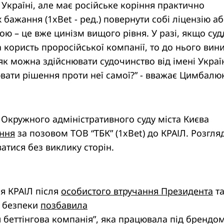
в Україні, але має російське коріння практично
їх бажання (1xBet - ред.) повернути собі ліцензію а
ою – це вже цинізм вищого рівня. У разі, якщо суд
 користь проросійської компанії, то до нього вин
як можна здійснювати судочинство від імені Україн
ати рішення проти неї самої?” - вважає Цимбалю
Окружного адміністративного суду міста Києва
ння
за позовом ТОВ “ТБК” (1xBet) до КРАІЛ. Розгля
ватися без виклику сторін.
я КРАІЛ після
особистого втручання Президента
т
 безпеки
позбавила
 беттінгова компанія”, яка працювала під брендо