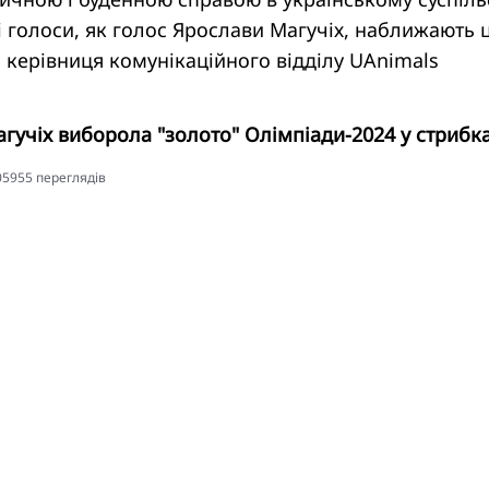
ні голоси, як голос Ярослави Магучіх, наближають 
а керівниця комунікаційного відділу UAnimals
гучіх виборола "золото" Олімпіади-2024 у стрибка
105955 переглядiв