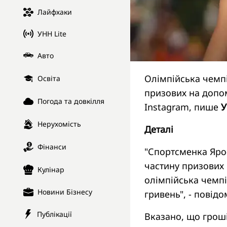
Лайфхаки
УНН Lite
Авто
Олімпійська чемп
Освіта
призових на допом
Погода та довкілля
Instagram, пише
Нерухомість
Деталі
Фінанси
"Спортсменка Яро
частину призових 
Кулінар
олімпійська чемп
Новини Бізнесу
гривень", - повідо
Публікації
Вказано, що гроші