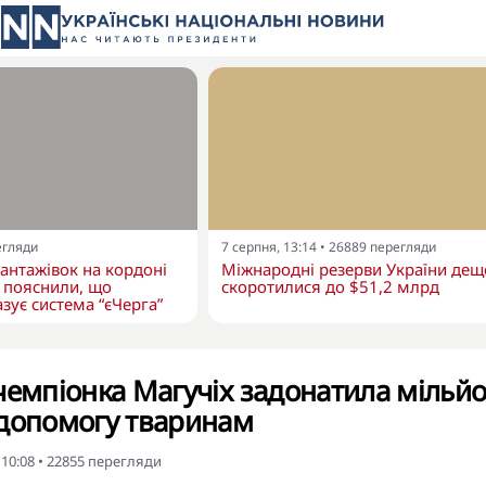
егляди
7 серпня, 13:14
•
26889
перегляди
вантажівок на кордоні
Міжнародні резерви України дещ
 пояснили, що
скоротилися до $51,2 млрд
зує система “єЧерга”
чемпіонка Магучіх задонатила мільйо
 допомогу тваринам
 10:08
•
22855
перегляди