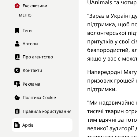
UAnimals та чотир
Ексклюзиви
"Зараз в Україні 
МЕНЮ
підтримка, щоб по
Теги
волонтерської під
притулків у свої с
Автори
безпородистий, ал
Про агентство
якщо у вас є можли
Контакти
Напередодні Магуч
призових грошей в
Реклама
підтримки.
Політика Cookie
"Ми надзвичайно в
тисячі тварин отри
Правила користування
тим вдячні за гот
Архів
великої аудиторії
тваринам стане зв