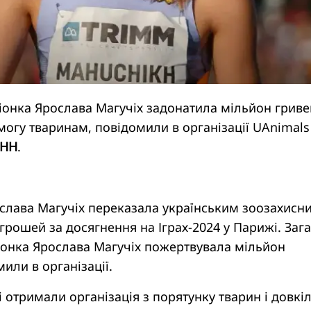
іонка Ярослава Магучіх задонатила мільйон гриве
огу тваринам, повідомили в організації UAnimals
УНН
.
слава Магучіх переказала українським зоозахисн
грошей за досягнення на Іграх-2024 у Парижі. Заг
іонка Ярослава Магучіх пожертвувала мільйон
мили в організації.
 отримали організація з порятунку тварин і довкі