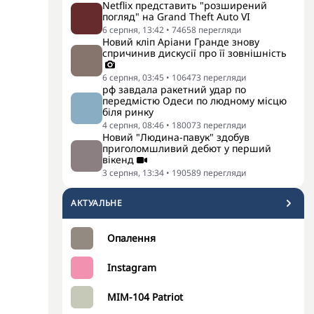
Netflix представить "розширений
погляд" на Grand Theft Auto VI
6 серпня, 13:42
•
74658
перегляди
Новий кліп Аріани Гранде знову
спричинив дискусії про її зовнішність
6 серпня, 03:45
•
106473
перегляди
рф завдала ракетний удар по
передмістю Одеси по людному місцю
біля ринку
4 серпня, 08:46
•
180073
перегляди
Новий "Людина-павук" здобув
приголомшливий дебют у перший
вікенд
3 серпня, 13:34
•
190589
перегляди
АКТУАЛЬНЕ
Опалення
Instagram
MIM-104 Patriot