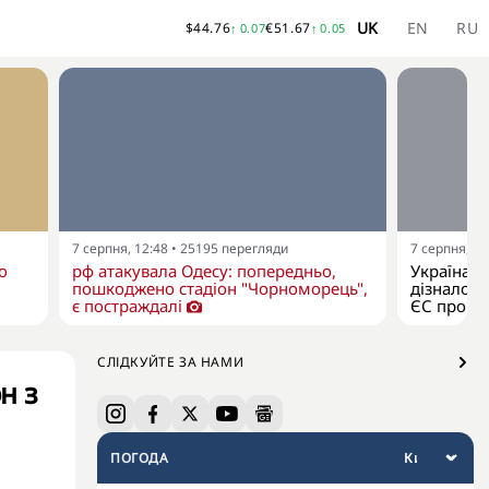
UK
EN
RU
$
44.76
€
51.67
↑
0.07
↑
0.05
7 серпня, 12:48
•
25195
перегляди
7 серпня, 11
о
рф атакувала Одесу: попередньо,
Україна я
пошкоджено стадіон "Чорноморець",
дізналося
є постраждалі
ЄС про р
СЛІДКУЙТЕ ЗА НАМИ
н з
ПОГОДА