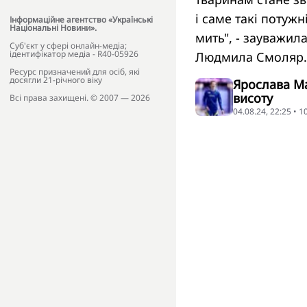
і саме такі потуж
Інформаційне агентство «Українські
Національні Новини».
мить", - зауважил
Cуб'єкт у сфері онлайн-медіа;
ідентифікатор медіа - R40-05926
Людмила Смоляр.
Ресурс призначений для осіб, які
досягли 21-річного віку
Ярослава Ма
висоту
Всі права захищені. © 2007 — 2026
04.08.24, 22:25 • 