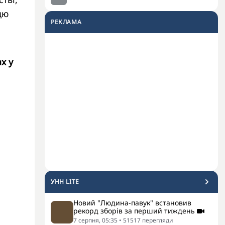
цю
РЕКЛАМА
х у
УНН LITE
Новий "Людина-павук" встановив
рекорд зборів за перший тиждень
7 серпня, 05:35
•
51517
перегляди