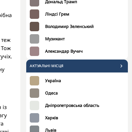
Дональд Трамп
Ліндсі Грем
рібна
Володимир Зеленський
Музикант
і теж
 Тож
Александар Вучич
учіх.
АКТУАЛЬНІ МІСЦЯ
ну
Україна
Одеса
Дніпропетровська область
 із
агу
Харків
га
Львів
тві,