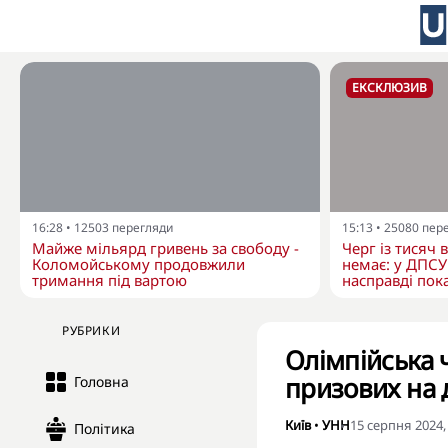
ЕКСКЛЮЗИВ
16:28
•
12503
перегляди
15:13
•
25080
пер
Майже мільярд гривень за свободу -
Черг із тисяч 
Коломойському продовжили
немає: у ДПСУ
тримання під вартою
насправді пока
РУБРИКИ
Олімпійська 
призових на
Головна
Київ
•
УНН
15 серпня 2024,
Політика