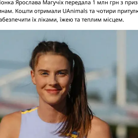
онка Ярослава Магучіх передала 1 млн грн з при
инам. Кошти отримали UAnimals та чотири притул
абезпечити їх ліками, їжею та теплим місцем.