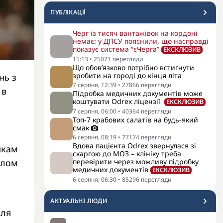
ПУБЛІКАЦІЇ
Черг із тисяч вантажівок на кордоні
немає: у ДПСУ пояснили, що насправді
показує система “єЧерга”
ЕКСКЛЮЗИВ
15:13
•
25071
перегляди
Що обов’язково потрібно встигнути
зробити на городі до кінця літа
нь з
7 серпня, 12:39
•
27866
перегляди
 в
Підробка медичних документів може
коштувати Odrex ліцензії
ЕКСКЛЮЗИВ
7 серпня, 06:00
•
40364
перегляди
Топ-7 крабових салатів на будь-який
смак
6 серпня, 08:19
•
77174
перегляди
Вдова пацієнта Odrex звернулася зі
икам
скаргою до МОЗ – клініку треба
алом
перевірити через можливу підробку
медичних документів
ЕКСКЛЮЗИВ
6 серпня, 06:30
•
85296
перегляди
АКТУАЛЬНI ЛЮДИ
лля