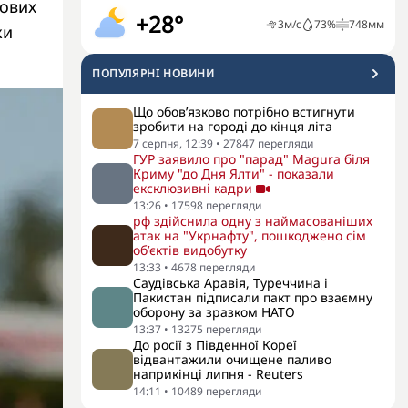
зових
+28°
3
м/с
73
%
748
мм
ки
ПОПУЛЯРНI НОВИНИ
Що обов’язково потрібно встигнути
зробити на городі до кінця літа
7 серпня, 12:39
•
27847
перегляди
ГУР заявило про "парад" Magura біля
Криму "до Дня Ялти" - показали
ексклюзивні кадри
13:26
•
17598
перегляди
рф здійснила одну з наймасованіших
атак на "Укрнафту", пошкоджено сім
об’єктів видобутку
13:33
•
4678
перегляди
Саудівська Аравія, Туреччина і
Пакистан підписали пакт про взаємну
оборону за зразком НАТО
13:37
•
13275
перегляди
До росії з Південної Кореї
відвантажили очищене паливо
наприкінці липня - Reuters
14:11
•
10489
перегляди