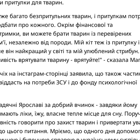
и притулки для тварин.
дуже багато безпритульних тварин, і притулкам пот
дбати про кожного. Окрім фінансової та
тримки, ви можете брати тварин із перевірених
ім’ї, незалежно від породи. Мій кіт теж із притулку 
е він найкращий у світі та мій улюблений стрибун.
вість врятувати тварину - врятуйте!" - сказала Маг
іх на інстаграм-сторінці заявила, що також части
іддасть на потреби ЗСУ і до фонду психологічної
дячні Ярославі за добрий вчинок - завдяки йому
мають ліки, їжу, власне тепле місце для сну. Поруч
овність говорити про захист тварин і привертати ув
 до цього питання. Мріємо, що одного дня допомо
ичною і буденною справою в українському суспільс