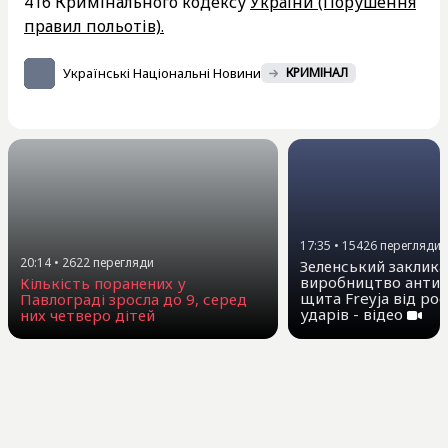
416 Кримінального кодексу
України (Порушення
правил польотів).
Українські Національні Новини
КРИМІНАЛ
17:35
•
15426
перегляди
20:14
•
2622
перегляди
Зеленський заклика
виробництво антиб
Кількість поранених у
щита Freyja від ро
Павлограді зросла до 9, серед
ударів - відео
них четверо дітей