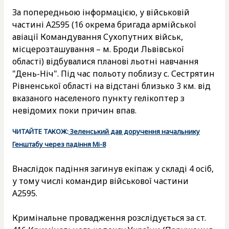
За попередньою інформацією, у військовій
частині А2595 (16 окрема бригада армійської
авіації Командування Сухопутних військ,
місцерозташування – м. Броди Львівської
області) відбувалися планові льотні навчання
"День-Ніч". Під час польоту поблизу с. Сестрятин
Рівненської області на відстані близько 3 км. від
вказаного населеного пункту гелікоптер з
невідомих поки причин впав.
ЧИТАЙТЕ ТАКОЖ:
Зеленський дав доручення начальнику
Генштабу через падіння Мі-8
Внаслідок падіння загинув екіпаж у складі 4 осіб,
у тому числі командир військової частини
А2595.
Кримінальне провадження розслідується за ст.