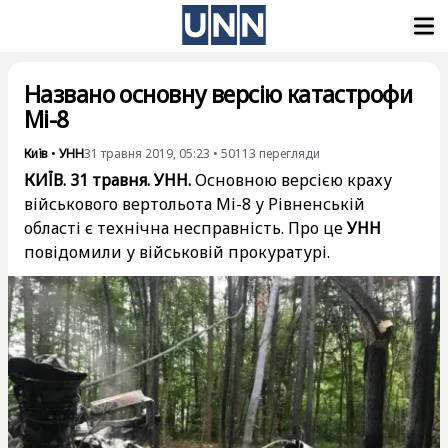
Названо основну версію катастрофи
Мі-8
Київ
•
УНН
31 травня 2019, 05:23
•
50113
перегляди
КИЇВ. 31 травня. УНН.
Основною версією краху
військового вертольота Мі-8 у Рівненській
області є технічна несправність. Про це
УНН
повідомили у військовій прокуратурі.