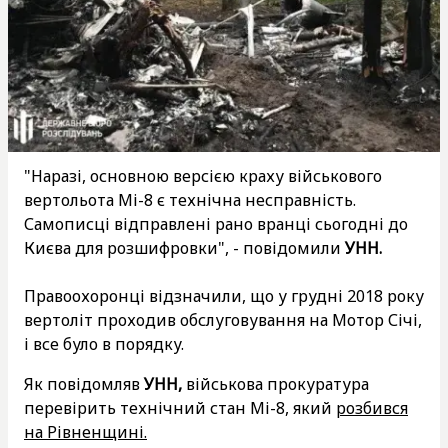
"Наразі, основною версією краху військового
вертольота Мі-8 є технічна несправність.
Самописці відправлені рано вранці сьогодні до
Києва для розшифровки", - повідомили
УНН.
Правоохоронці відзначили, що у грудні 2018 року
вертоліт проходив обслуговування на Мотор Січі,
і все було в порядку.
Як повідомляв
УНН,
військова прокуратура
перевірить технічний стан Мі-8, який
розбився
на Рівненщині.