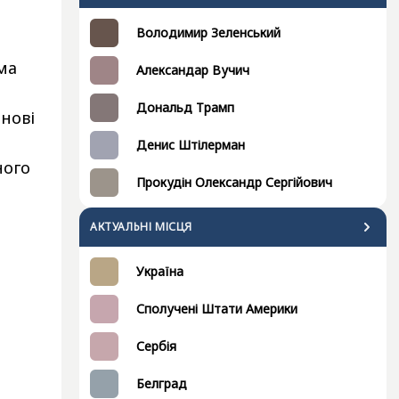
Володимир Зеленський
ма
Александар Вучич
Дональд Трамп
анові
Денис Штілерман
ного
Прокудін Олександр Сергійович
АКТУАЛЬНІ МІСЦЯ
Україна
Сполучені Штати Америки
Сербія
Белград