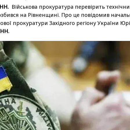
УНН.
Військова прокуратура перевірить технічн
розбився на Рівненщині. Про це повідомив начал
кової прокуратури Західного регіону України Юр
УНН.