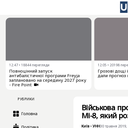
12:47
•
18844
перегляди
12:05
•
20198
пер
Повноцінний запуск
Грозові дощі 
антибалістичної програми Freyja
дали прогноз 
заплановано на середину 2027 року
- Fire Point
РУБРИКИ
Військова пр
Мі-8, який р
Головна
Київ
•
УНН
30 травня 2019, 
Політика