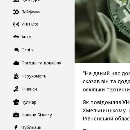
Лайфхаки
УНН Lite
Авто
Освіта
Погода та довкілля
"На даний час до
Нерухомість
сказав він та дод
оскільки технічн
Фінанси
Як повідомляв
УН
Кулінар
Хмельницькому, р
Новини Бізнесу
Рівненській област
Публікації