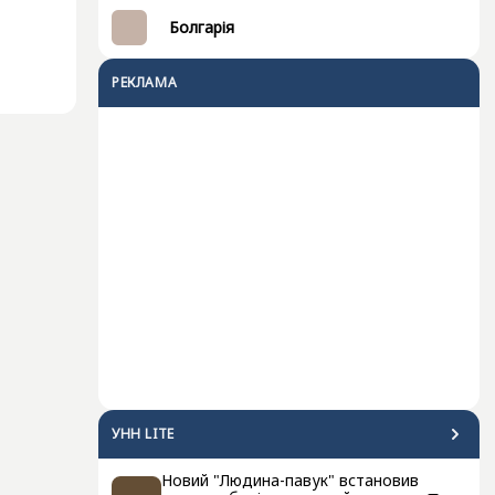
Болгарія
РЕКЛАМА
УНН LITE
Новий "Людина-павук" встановив