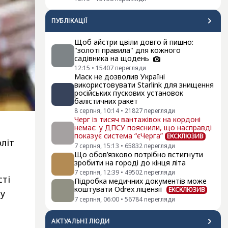
ПУБЛІКАЦІЇ
Щоб айстри цвіли довго й пишно:
"золоті правила" для кожного
садівника на щодень
12:15
•
15407
перегляди
Маск не дозволив Україні
використовувати Starlink для знищення
російських пускових установок
балістичних ракет
8 серпня, 10:14
•
21827
перегляди
Черг із тисяч вантажівок на кордоні
-
немає: у ДПСУ пояснили, що насправді
показує система “єЧерга”
ЕКСКЛЮЗИВ
літ
7 серпня, 15:13
•
65832
перегляди
Що обов’язково потрібно встигнути
зробити на городі до кінця літа
7 серпня, 12:39
•
49502
перегляди
сті
Підробка медичних документів може
коштувати Odrex ліцензії
ЕКСКЛЮЗИВ
 у
7 серпня, 06:00
•
56784
перегляди
АКТУАЛЬНI ЛЮДИ