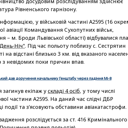
рівництво досудовим розслідуванням здійснює
атура Рівненського гарнізону.
нформацією, у військовій частині А2595 (16 окре
ої авіації Командування Сухопутних військ,
 – м. Броди Львівської області) відбувалися пл
День-Ніч"
. Під час польоту поблизу с. Сестрятин
ті на відстані близько 3 км. від вказаного населе
р з невідомих поки причин впав.
кий дав доручення начальнику Генштабу через падіння Мі-8
я загинув екіпаж у
складі 4 осіб
, у тому числі
вої частини А2595. На даний час слідчі ДБР
і події та з’ясовують обставини авіакатастрофи.
адження розслідується за ст. 416 Кримінального
(Порушення правил польотів).