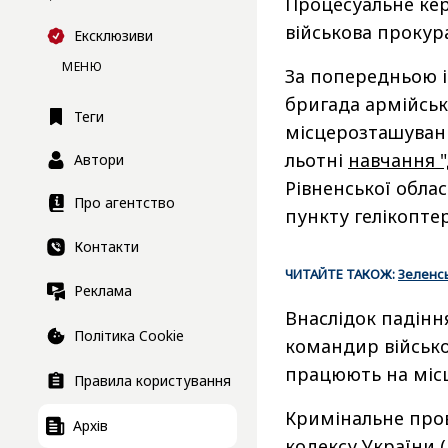
Процесуальне ке
військова прокур
Ексклюзиви
МЕНЮ
За попередньою і
бригада армійськ
Теги
місцерозташування
льотні
навчання "
Автори
Рівненської облас
Про агентство
пункту гелікопте
Контакти
ЧИТАЙТЕ ТАКОЖ:
Зеленсь
Реклама
Внаслідок падінн
Політика Cookie
командир військо
працюють на місц
Правила користування
Кримінальне пров
Архів
кодексу України 