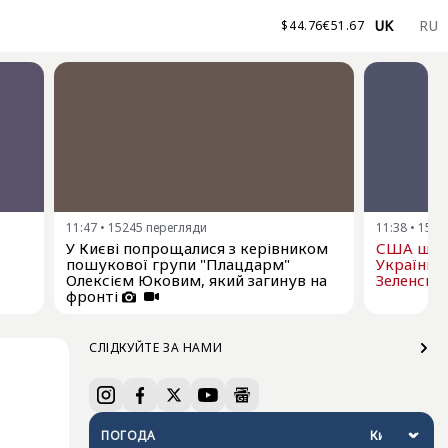
UK
RU
$
44.76
€
51.67
11:47
•
15245
перегляди
11:38
•
1516
У Києві попрощалися з керівником
США щом
пошукової групи "Плацдарм"
Україні р
Олексієм Юковим, який загинув на
Зеленськ
фронті
СЛІДКУЙТЕ ЗА НАМИ
ПОГОДА