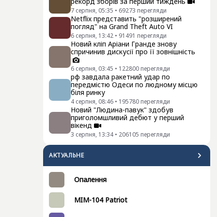
рекорд зборів за перший тиждень
7 серпня, 05:35
•
69273
перегляди
Netflix представить "розширений
погляд" на Grand Theft Auto VI
6 серпня, 13:42
•
91491
перегляди
Новий кліп Аріани Гранде знову
спричинив дискусії про її зовнішність
6 серпня, 03:45
•
122800
перегляди
рф завдала ракетний удар по
передмістю Одеси по людному місцю
біля ринку
4 серпня, 08:46
•
195780
перегляди
Новий "Людина-павук" здобув
приголомшливий дебют у перший
вікенд
3 серпня, 13:34
•
206105
перегляди
АКТУАЛЬНЕ
Опалення
MIM-104 Patriot