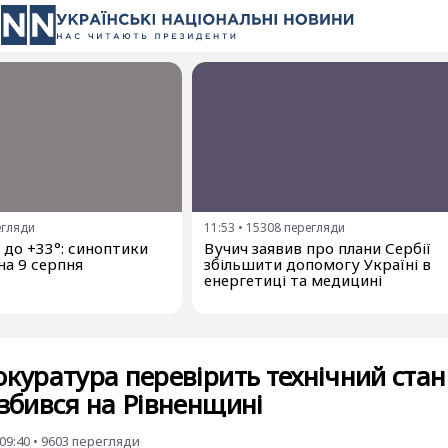
егляди
11:53
•
15308
перегляди
і до +33°: синоптики
Вучич заявив про плани Сербії
на 9 серпня
збільшити допомогу Україні в
енергетиці та медицині
окуратура перевірить технічний стан
озбився на Рівненщині
09:40
•
9603
перегляди