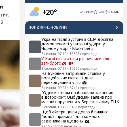
ий
+20°
2.8
м/с
69
%
749
мм
ьник
ій
ПОПУЛЯРНI НОВИНИ
Україна після зустрічі з США досягла
домовленості у питанні ударів у
Чорному морі - Bloomberg
8 серпня, 07:10
•
13623
перегляди
У Києві після атаки рф виявили тіло
загиблого
8 серпня, 07:17
•
10279
перегляди
На Буковині затримали стрілка у
поліцейських після 11 днів
переховування у лісі
8 серпня, 09:23
•
8742
перегляди
"Одним кліком позбавляли законних
відстрочок": Омбудсман заявив про
масові порушення у Берегівському ТЦК
8 серпня, 10:49
•
5488
перегляди
Щоб айстри цвіли довго й пишно:
"золоті правила" для кожного
садівника на щодень
12:15
•
15158
перегляди