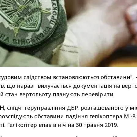
судовим слідством встановлюються обставини", 
ав, що наразі вилучається документація на верто
ий стан вертольоту планують перевірити.
Н
, слідчі теруправління ДБР, розташованого у мі
озслідують обставини падіння гелікоптера Мі-8
і. Гелікоптер впав в ніч на 30 травня 2019.