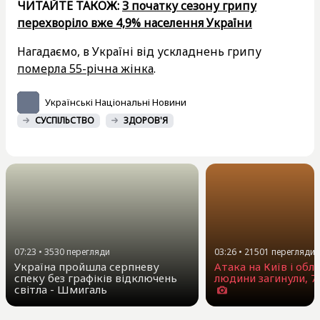
ЧИТАЙТЕ ТАКОЖ:
З початку сезону грипу
перехворіло вже 4,9% населення України
Нагадаємо, в Україні від ускладнень грипу
померла 55-річна жінка
.
Українські Національні Новини
СУСПІЛЬСТВО
ЗДОРОВ'Я
07:23
•
3530
перегляди
03:26
•
21501
перегляди
Україна пройшла серпневу
Атака на Київ і обла
спеку без графіків відключень
людини загинули, 7
світла - Шмигаль