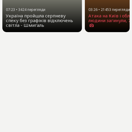
07:23
•
3424
перегляди
03:26
•
21453
перегляди
Україна пройшла серпневу
Атака на Київ і обла
спеку без графіків відключень
людини загинули, 7
світла - Шмигаль