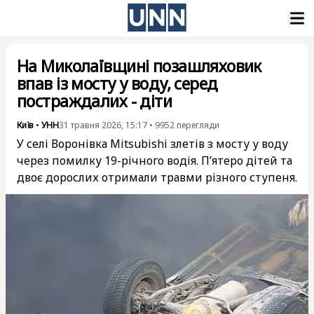
На Миколаївщині позашляховик
впав із мосту у воду, серед
постраждалих - діти
Київ
•
УНН
31 травня 2026, 15:17
•
9952
перегляди
У селі Воронівка Mitsubishi злетів з мосту у воду
через помилку 19-річного водія. П’ятеро дітей та
двоє дорослих отримали травми різного ступеня.