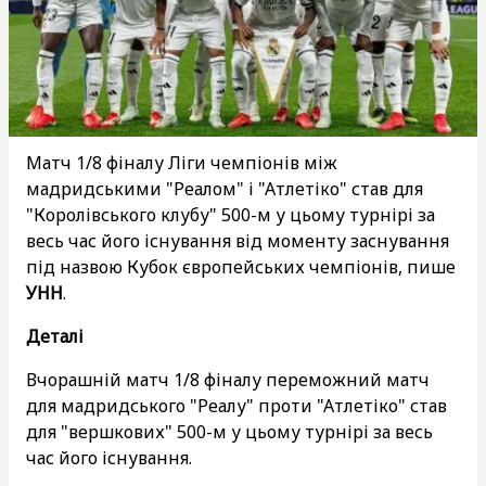
Матч 1/8 фіналу Ліги чемпіонів між
мадридськими "Реалом" і "Атлетіко" став для
"Королівського клубу" 500-м у цьому турнірі за
весь час його існування від моменту заснування
під назвою Кубок європейських чемпіонів, пише
УНН
.
Деталі
Вчорашній матч 1/8 фіналу переможний матч
для мадридського "Реалу" проти "Атлетіко" став
для "вершкових" 500-м у цьому турнірі за весь
час його існування.