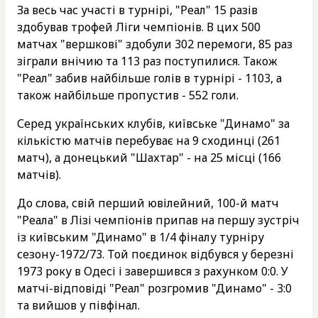
За весь час участі в турнірі, "Реал" 15 разів
здобував трофей Ліги чемпіонів. В цих 500
матчах "вершкові" здобули 302 перемоги, 85 раз
зіграли внічию та 113 раз поступилися. Також
"Реал" забив найбільше голів в турнірі - 1103, а
також найбільше пропустив - 552 голи.
Серед українських клубів, київське "Динамо" за
кількістю матчів перебуває на 9 сходинці (261
матч), а донецький "Шахтар" - на 25 місці (166
матчів).
До слова, свій перший ювілейний, 100-й матч
"Реала" в Лізі чемпіонів припав на першу зустріч
із київським "Динамо" в 1/4 фіналу турніру
сезону-1972/73. Той поєдинок відбувся у березні
1973 року в Одесі і завершився з рахунком 0:0. У
матчі-відповіді "Реал" розгромив "Динамо" - 3:0
та вийшов у півфінал.