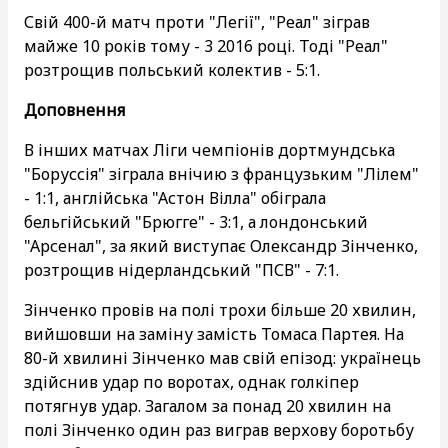
Свій 400-й матч проти "Легії", "Реал" зіграв
майже 10 років тому - 3 2016 році. Тоді "Реал"
розтрощив польський колектив - 5:1.
Доповнення
В інших матчах Ліги чемпіонів дортмундська
"Боруссія" зіграла внічию з французьким "Лілем"
- 1:1, англійська "Астон Вілла" обіграла
бельгійський "Брюгге" - 3:1, а лондонський
"Арсенал", за який виступає Олександр Зінченко,
розтрощив нідерландський "ПСВ" - 7:1.
Зінченко провів на полі трохи більше 20 хвилин,
вийшовши на заміну замість Томаса Партея. На
80-й хвилині Зінченко мав свій епізод: українець
здійснив удар по воротах, однак голкіпер
потягнув удар. Загалом за понад 20 хвилин на
полі Зінченко один раз виграв верхову боротьбу