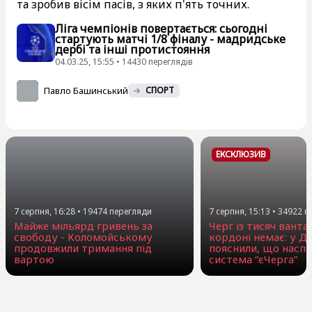
та зробив вісім пасів, з яких п'ять точних.
Ліга чемпіонів повертається: сьогодні
стартують матчі 1/8 фіналу - мадридське
дербі та інші протистояння
04.03.25, 15:55 • 14430 переглядiв
Павло Башинський
СПОРТ
ЕКСКЛЮЗИВ
7 серпня, 16:28
•
19474
перегляди
7 серпня, 15:13
•
34922
п
Майже мільярд гривень за
Черг із тисяч ванта
свободу - Коломойському
кордоні немає: у Д
продовжили тримання під
пояснили, що наспр
вартою
система “єЧерга”