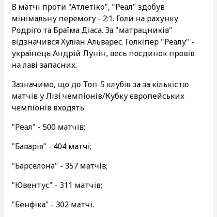
В матчі проти "Атлетіко", "Реал" здобув
мінімальну перемогу - 2:1. Голи на рахунку
Родріго та Браїма Діаса. За "матрацників"
відзначився Хуліан Альварес. Голкіпер "Реалу" -
українець Андрій Лунін, весь поєдинок провів
на лаві запасних.
Зазначимо, що до Топ-5 клубів за за кількістю
матчів у Лізі чемпіонів/Кубку європейських
чемпіонів входять:
"Реал" - 500 матчів;
"Баварія" - 404 матчі;
"Барселона" - 357 матчів;
"Ювентус" - 311 матчів;
"Бенфіка" - 302 матчі.