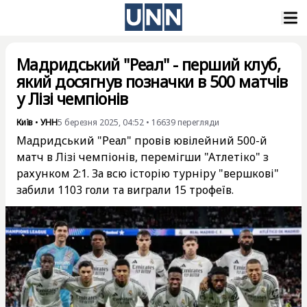
Мадридський "Реал" - перший клуб,
який досягнув позначки в 500 матчів
у Лізі чемпіонів
Київ
•
УНН
5 березня 2025, 04:52
•
16639
перегляди
Мадридський "Реал" провів ювілейний 500-й
матч в Лізі чемпіонів, перемігши "Атлетіко" з
рахунком 2:1. За всю історію турніру "вершкові"
забили 1103 голи та виграли 15 трофеїв.