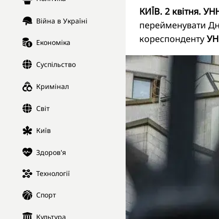
КИЇВ. 2 квітня. УН
Війна в Україні
перейменувати Дні
кореспонденту
УН
Економіка
Суспільство
Кримінал
Світ
Київ
Здоров'я
Технології
Спорт
Культура