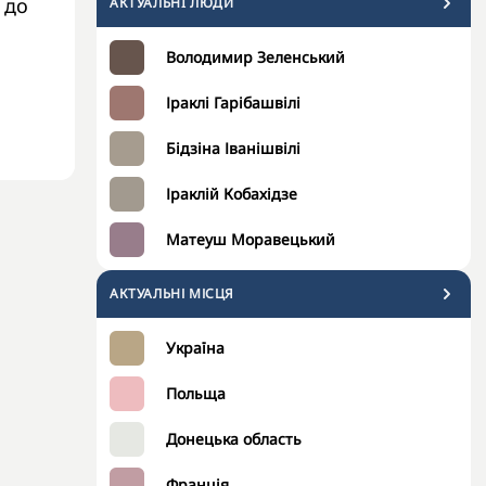
 до
АКТУАЛЬНI ЛЮДИ
Володимир Зеленський
Іраклі Гарібашвілі
Бідзіна Іванішвілі
Іраклій Кобахідзе
Матеуш Моравецький
АКТУАЛЬНІ МІСЦЯ
Україна
Польща
Донецька область
Франція