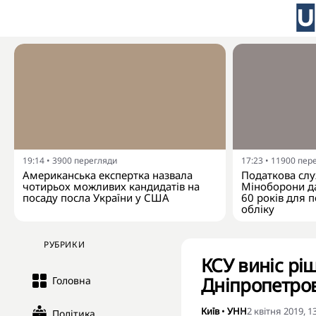
19:14
•
3900
перегляди
17:23
•
11900
пер
Американська експертка назвала
Податкова слу
чотирьох можливих кандидатів на
Міноборони да
посаду посла України у США
60 років для п
обліку
РУБРИКИ
КСУ виніс р
Дніпропетров
Головна
Київ
•
УНН
2 квітня 2019, 1
Політика