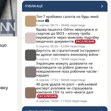
ПУБЛІКАЦІЇ
Топ-7 крабових салатів на будь-який
смак
6 серпня, 08:19
•
39446
перегляди
Вдова пацієнта Odrex звернулася зі
скаргою до МОЗ – клініку треба
перевірити через можливу підробку
медичних документів
ЕКСКЛЮЗИВ
 що
6 серпня, 06:30
•
52384
перегляди
Вартість як стратегічний інструмент:
як дрони змінюють економіку війни
5 серпня, 12:55
•
78068
перегляди
Українцям можуть дозволити не
відповідати на робочі дзвінки та
повідомлення поза робочим часом -
нардеп
4 серпня, 17:53
•
96048
перегляди
40 днів ударів по росії – військовий
овку
експерт розповів чи спрацювала
кампанія СБУ та чого чекати далі
ЕКСКЛЮЗИВ
4 серпня, 14:04
•
117424
перегляди