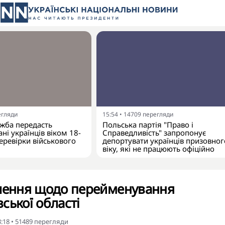
егляди
15:54
•
14709
перегляди
жба передасть
Польська партія "Право і
ні українців віком 18-
Справедливість" запропонує
еревірки військового
депортувати українців призовног
віку, які не працюють офіційно
ішення щодо перейменування
ської області
3:18
•
51489
перегляди