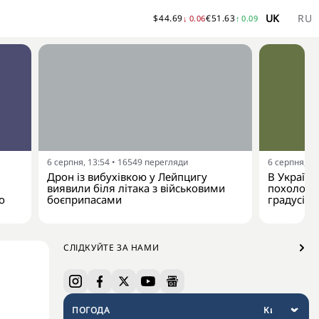
UK
RU
$
44.69
€
51.63
↓
0.06
↑
0.09
6 серпня, 13:54
•
16549
перегляди
6 серпня, 13
Дрон із вибухівкою у Лейпцигу
В Україну
виявили біля літака з військовими
похолодан
о
боєприпасами
градусів
СЛІДКУЙТЕ ЗА НАМИ
ПОГОДА