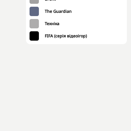
The Guardian
Техніка
FIFA (серія відеоігор)