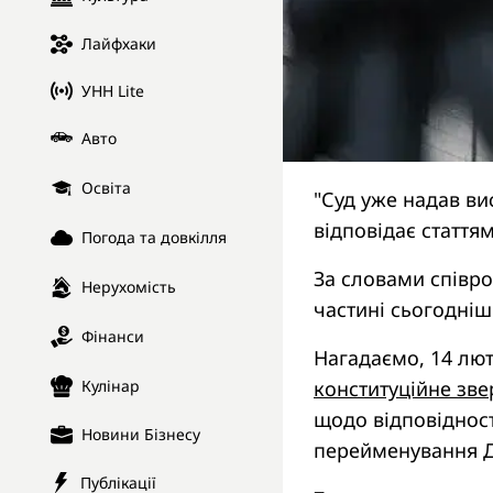
Лайфхаки
УНН Lite
Авто
Освіта
"Суд уже надав ви
відповідає статтям
Погода та довкілля
За словами співр
Нерухомість
частині сьогодніш
Фінанси
Нагадаємо, 14 лют
Кулінар
конституційне зв
щодо відповідност
Новини Бізнесу
перейменування Дн
Публікації