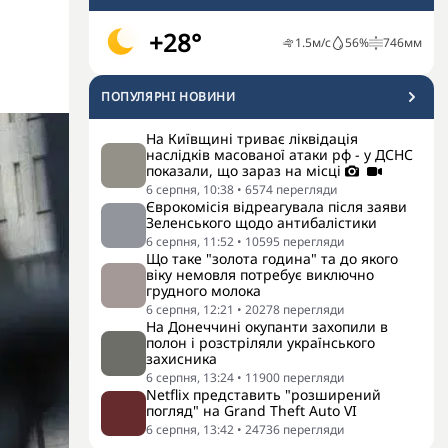
+28°
1.5
м/с
56
%
746
мм
ПОПУЛЯРНI НОВИНИ
На Київщині триває ліквідація
наслідків масованої атаки рф - у ДСНС
показали, що зараз на місці
6 серпня, 10:38
•
6574
перегляди
Єврокомісія відреагувала після заяви
Зеленського щодо антибалістики
6 серпня, 11:52
•
10595
перегляди
Що таке "золота година" та до якого
віку немовля потребує виключно
грудного молока
6 серпня, 12:21
•
20278
перегляди
На Донеччині окупанти захопили в
полон і розстріляли українського
захисника
6 серпня, 13:24
•
11900
перегляди
Netflix представить "розширений
погляд" на Grand Theft Auto VI
6 серпня, 13:42
•
24736
перегляди