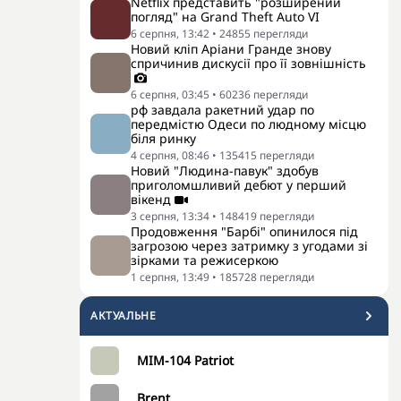
Netflix представить "розширений
погляд" на Grand Theft Auto VI
6 серпня, 13:42
•
24855
перегляди
Новий кліп Аріани Гранде знову
спричинив дискусії про її зовнішність
6 серпня, 03:45
•
60236
перегляди
рф завдала ракетний удар по
передмістю Одеси по людному місцю
біля ринку
4 серпня, 08:46
•
135415
перегляди
Новий "Людина-павук" здобув
приголомшливий дебют у перший
вікенд
3 серпня, 13:34
•
148419
перегляди
Продовження "Барбі" опинилося під
загрозою через затримку з угодами зі
зірками та режисеркою
1 серпня, 13:49
•
185728
перегляди
АКТУАЛЬНЕ
MIM-104 Patriot
Brent