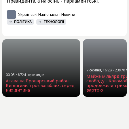
Президента, а на осінь - парламентські.
Українські Національні Новини
ПОЛІТИКА
ТЕХНОЛОГІЇ
7 серпня, 16:28
•
23970
п
00:05
•
8724
перегляди
Майже мільярд гри
Атака на Броварський район
свободу - Коломой
Київщини: троє загиблих, серед
продовжили триман
них дитина
вартою