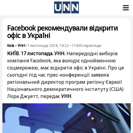
Facebook рекомендували відкрити
офіс в Україні
Київ
•
УНН
17 листопада 2018, 14:22
•
11630
перегляди
КИЇВ. 17 листопада. УНН.
Напередодні виборів
компанія Facebook, яка володіє однойменною
соцмережею, має відкрити офіс в Україні. Про це
сьогодні під час прес-конференції заявила
регіональний директор програм регіону Євразії
Національного демократичного інституту (США)
Лора Джуетт, передає
УНН
.