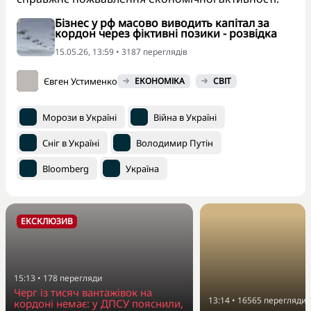
Бізнес у рф масово виводить капітал за
кордон через фіктивні позики - розвідка
15.05.26, 13:59 • 3187 переглядiв
Євген Устименко
ЕКОНОМІКА
СВІТ
Морози в Україні
Війна в Україні
Сніг в Україні
Володимир Путін
Bloomberg
Україна
ЕКСКЛЮЗИВ
15:13
•
178
перегляди
Черг із тисяч вантажівок на
13:14
•
16565
перегляди
кордоні немає: у ДПСУ пояснили,