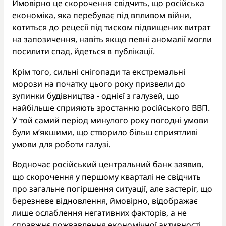
Ймовірно це скорочення свідчить, що російська
економіка, яка перебуває під впливом війни,
котиться до рецесії під тиском підвищених витрат
на запозичення, навіть якщо певні аномалії могли
посилити спад, йдеться в публікації.
Крім того, сильні снігопади та екстремальні
морози на початку цього року призвели до
зупинки будівництва - однієї з галузей, що
найбільше сприяють зростанню російського ВВП.
У той самий період минулого року погодні умови
були м’якшими, що створило більш сприятливі
умови для роботи галузі.
Водночас російський центральний банк заявив,
що скорочення у першому кварталі не свідчить
про загальне погіршення ситуації, але застеріг, що
березневе відновлення, ймовірно, відображає
лише ослаблення негативних факторів, а не
справжнє пожвавлення економічної активності.