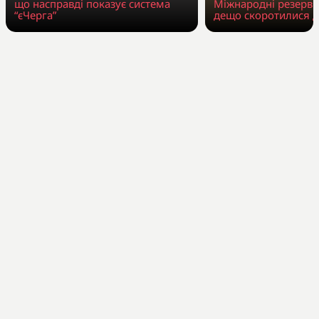
що насправді показує система
Міжнародні резерви
“єЧерга”
дещо скоротилися д