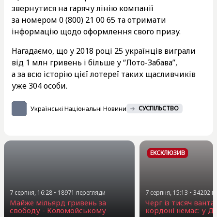
звернутися на гарячу лінію компанії
за номером 0 (800) 21 00 65 та отримати
інформацію щодо оформлення свого призу.
Нагадаємо, що у 2018 році 25 українців виграли
від 1 млн гривень і більше у “Лото-Забава”,
а за всю історію цієї лотереї таких щасливчиків
уже 304 особи.
Українські Національні Новини
СУСПІЛЬСТВО
ЕКСКЛЮЗИВ
7 серпня, 16:28
•
18971
перегляди
7 серпня, 15:13
•
34202
п
Майже мільярд гривень за
Черг із тисяч ванта
свободу - Коломойському
кордоні немає: у Д