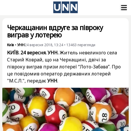
Черкащанин вдруге за півроку
виграв у лотерею
Київ
•
УНН
24 вересня 2018, 13:24
•
13463
перегляди
КИЇВ. 24 вересня. УНН.
Житель невеликого села
Старий Коврай, що на Черкащині, двічі за
півроку виграв призи лотереї “Лото-Забава”. Про
це повідомив оператор державних лотерей
"М.С.Л.", передає
УНН
.