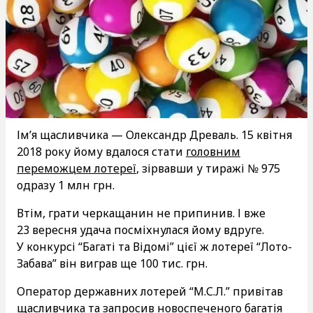
Ім’я щасливчика — Олександр Древаль. 15 квітня
2018 року йому вдалося стати
головним
переможцем лотереї
, зірвавши у тиражі № 975
одразу 1 млн грн.
Втім, грати черкащанин не припинив. І вже
23 вересня удача посміхнулася йому вдруге.
У конкурсі “Багаті та Відомі” цієї ж лотереї “Лото-
Забава” він виграв ще 100 тис. грн.
Оператор державних лотерей “М.С.Л.” привітав
щасливчика та запросив новоспеченого багатія