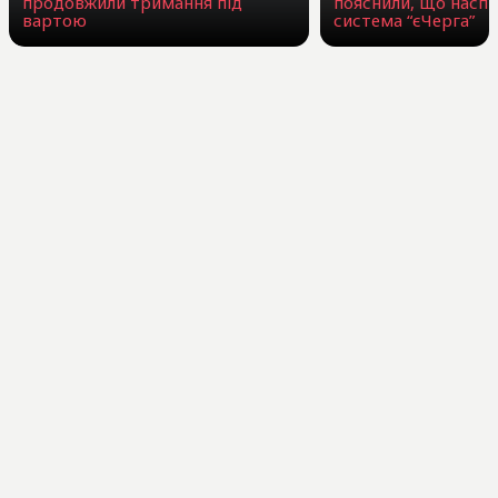
продовжили тримання під
пояснили, що наспр
вартою
система “єЧерга”