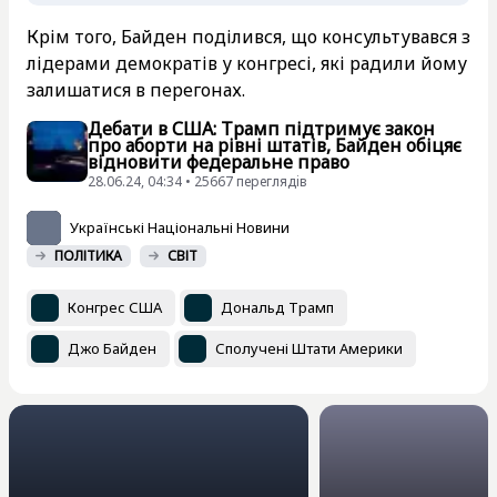
Крім того, Байден поділився, що консультувався з
лідерами демократів у конгресі, які радили йому
залишатися в перегонах.
Дебати в США: Трамп підтримує закон
про аборти на рівні штатів, Байден обіцяє
відновити федеральне право
28.06.24, 04:34 • 25667 переглядiв
Українські Національні Новини
ПОЛІТИКА
СВІТ
Конгрес США
Дональд Трамп
Джо Байден
Сполучені Штати Америки