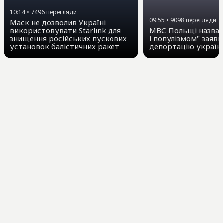
10:14
•
7496
перегляди
09:55
•
9098
перегляди
Маск не дозволив Україні
використовувати Starlink для
МВС Польщі назвал
знищення російських пускових
і популізмом" заяви
установок балістичних ракет
депортацію україн