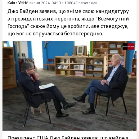
Київ
•
УНН
6 липня 2024, 04:13
•
106043
перегляди
Джо Байден заявив, що зніме свою кандидатуру
з президентських перегонів, якщо "Всемогутній
Господь" скаже йому це зробити, але стверджує,
що Бог не втручається безпосередньо.
Президент США Джо Байден заявив, що вийде з