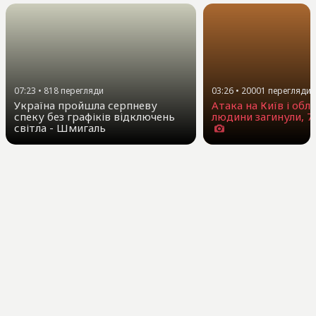
07:23
•
818
перегляди
03:26
•
20001
перегляди
Україна пройшла серпневу
Атака на Київ і обла
спеку без графіків відключень
людини загинули, 7
світла - Шмигаль