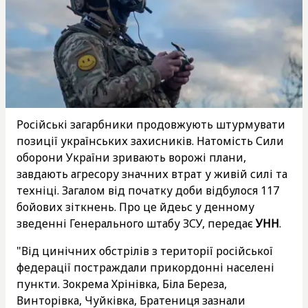
Російські загарбники продовжують штурмувати
позиції українських захисників. Натомість Сили
оборони України зривають ворожі плани,
завдають агресору значних втрат у живій силі та
техніці. Загалом від початку доби відбулося 117
бойових зіткнень. Про це йдеьс у денному
зведенні Генерального штабу ЗСУ, передає
УНН
.
"Від цинічних обстрілів з території російської
федерації постраждали прикордонні населені
пункти. Зокрема Хрінівка, Біла Береза,
Винторівка, Чуйківка, Братениця зазнали