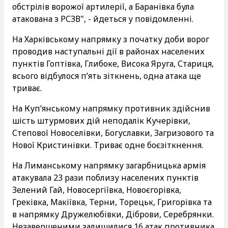
обстрілів ворожої артилерії, а Баранівка була
атакована з РСЗВ", - йдеться у повідомленні.
На Харківському напрямку з початку доби ворог
проводив наступальні дії в районах населених
пунктів Гоптівка, Глибоке, Висока Яруга, Стариця,
всього відбулося п’ять зіткнень, одна атака ще
триває.
На Куп’янському напрямку противник здійснив
шість штурмових дій неподалік Кучерівки,
Степової Новоселівки, Богуславки, Загризового та
Нової Кристинівки. Триває одне боєзіткнення.
На Лиманському напрямку загарбницька армія
атакувала 23 рази поблизу населених пунктів
Зелений Гай, Новосергіївка, Новоєгорівка,
Греківка, Макіївка, Терни, Торецьк, Григорівка та
в напрямку Дружелюбівки, Діброви, Серебрянки.
Незавершеними залишилися 16 атак противника.