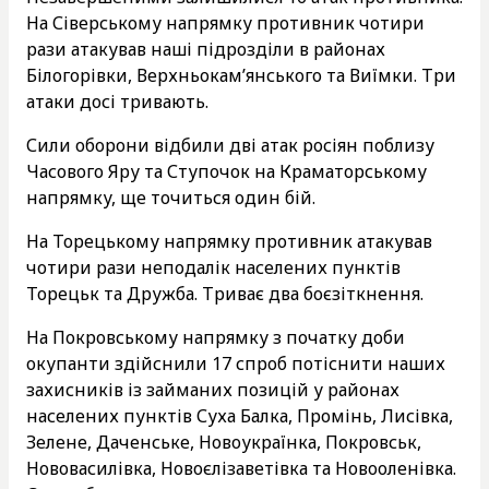
На Сіверському напрямку противник чотири
рази атакував наші підрозділи в районах
Білогорівки, Верхньокам’янського та Виїмки. Три
атаки досі тривають.
Сили оборони відбили дві атак росіян поблизу
Часового Яру та Ступочок на Краматорському
напрямку, ще точиться один бій.
На Торецькому напрямку противник атакував
чотири рази неподалік населених пунктів
Торецьк та Дружба. Триває два боєзіткнення.
На Покровському напрямку з початку доби
окупанти здійснили 17 спроб потіснити наших
захисників із займаних позицій у районах
населених пунктів Суха Балка, Промінь, Лисівка,
Зелене, Даченське, Новоукраїнка, Покровськ,
Нововасилівка, Новоєлізаветівка та Новооленівка.