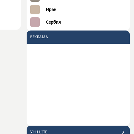
Иран
Сербия
РЕКЛАМА
УНН LITE