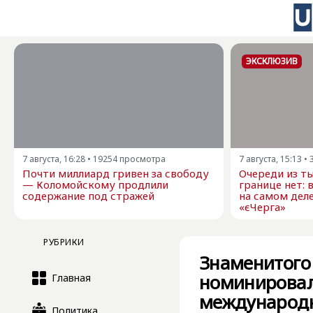
ЭКСКЛЮЗИВ
7 августа, 16:28
•
19254
просмотра
7 августа, 15:13
•
Почти миллиард гривен за свободу
Очереди из ты
— Коломойскому продлили
границе нет: 
содержание под стражей
на самом дел
«єЧерга»
РУБРИКИ
Знаменитого 
номинировал
Главная
международн
Политика