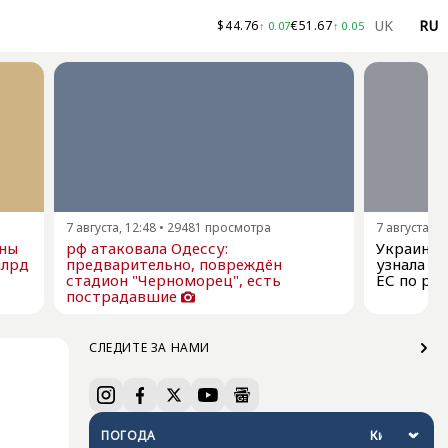
UK
RU
$
44.76
€
51.67
↑
0.07
↑
0.05
7 августа, 12:48
•
29481
просмотра
7 августа, 1
ны
рф атаковала Одессу:
Украина 
млрд
предварительно, повреждён
узнала о
стадион "Черноморец", есть
ЕС по ра
пострадавшие
СЛЕДИТЕ ЗА НАМИ
ПОГОДА