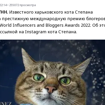
22:14
•
255072
просмотра
 УНН.
Известного харьковского кота Степана
а престижную международную премию блогеров
rld Influencers and Bloggers Awards 2022. Об э
 ссылкой на Instagram кота Степана.