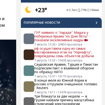
+23°
3.7
м/с
77
%
746
мм
 и
ПОПУЛЯРНЫЕ НОВОСТИ
том
ГУР заявило о "параде" Magura у
побережья Крыма "ко Дню Ялты" -
показали эксклюзивные кадры
7 августа, 13:26
•
20850
просмотра
рф осуществила одну из самых
массированных атак на "Укрнафту",
повреждены семь объектов добычи
7 августа, 13:33
•
10428
просмотра
Саудовская Аравия, Турция и Пакистан
подписали пакт о взаимной обороне
по образцу НАТО
7 августа, 13:37
•
16173
просмотра
В конце июля из Южной Кореи в
россию отгрузили очищенное топливо
- Reuters
7 августа, 14:11
•
13478
просмотра
Три блэкаута за две недели — в
Грузии назвали причину масштабных
отключений электроэнергии