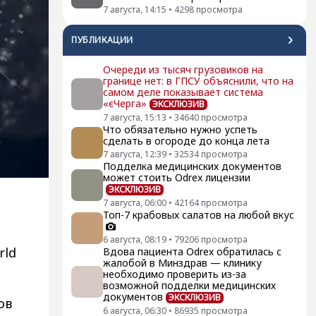
7 августа, 14:15
•
4298
просмотра
ПУБЛИКАЦИИ
Очереди из тысяч грузовиков на
границе нет: в ГПСУ объяснили, что на
самом деле показывает система
«єЧерга»
ЭКСКЛЮЗИВ
7 августа, 15:13
•
34640
просмотра
Что обязательно нужно успеть
сделать в огороде до конца лета
7 августа, 12:39
•
32534
просмотра
Подделка медицинских документов
может стоить Odrex лицензии
ЭКСКЛЮЗИВ
7 августа, 06:00
•
42164
просмотра
Топ-7 крабовых салатов на любой вкус
6 августа, 08:19
•
79206
просмотра
rld
Вдова пациента Odrex обратилась с
жалобой в Минздрав — клинику
необходимо проверить из-за
возможной подделки медицинских
документов
ЭКСКЛЮЗИВ
ов
6 августа, 06:30
•
86935
просмотра