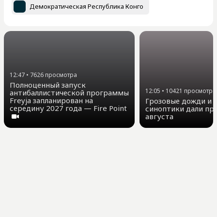
Демократическая Республика Конго
12:47
•
7626
просмотра
Полноценный запуск
12:05
•
10421
просмотра
антибаллистической программы
Freyja запланирован на
Грозовые дожди и д
середину 2027 года — Fire Point
синоптики дали про
августа