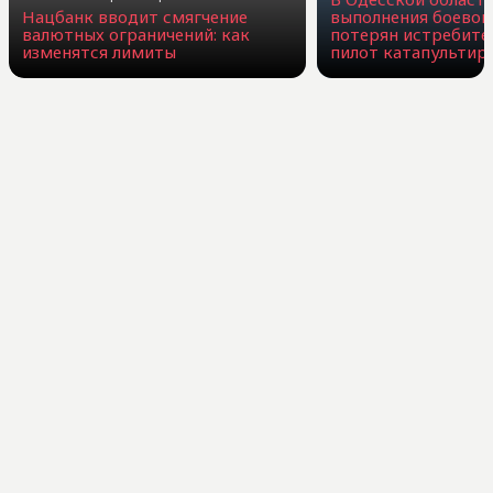
Нацбанк вводит смягчение
выполнения боевог
валютных ограничений: как
потерян истребите
изменятся лимиты
пилот катапультир