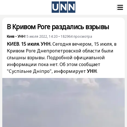
В Кривом Роге раздались взрывы
Киев
•
УНН
15 июля 2022, 14:20
•
182964
просмотра
КИЕВ. 15 июля. УНН.
Сегодня вечером, 15 июля, в
Кривом Роге Днепропетровской области были
слышны взрывы. Подробной официальной
информации пока нет. Об этом сообщает
"Суспільне Дніпро", информирует
УНН
.