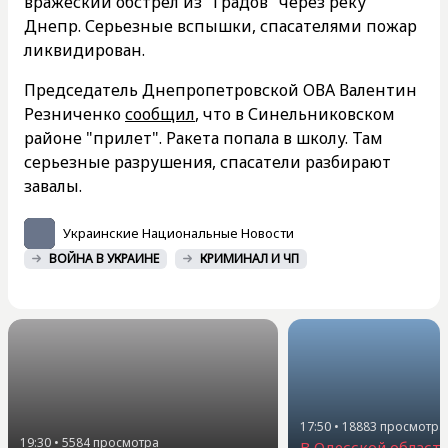
вражеский обстрел из "Градов" через реку
Днепр. Серьезные вспышки, спасателями пожар
ликвидирован.
Председатель Днепропетровской ОВА Валентин
Резниченко
сообщил
, что в Синельниковском
районе "прилет". Ракета попала в школу. Там
серьезные разрушения, спасатели разбирают
завалы.
Украинские Национальные Новости
ВОЙНА В УКРАИНЕ
КРИМИНАЛ И ЧП
17:50
•
18883
просмотра
19:30
•
5584
просмотра
В Одесской област