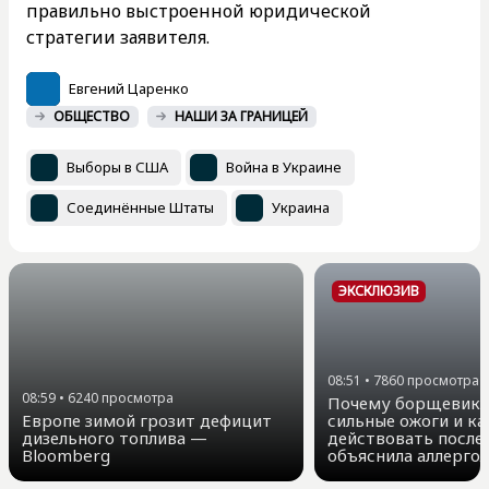
правильно выстроенной юридической
стратегии заявителя.
Евгений Царенко
ОБЩЕСТВО
НАШИ ЗА ГРАНИЦЕЙ
Выборы в США
Война в Украине
Соединённые Штаты
Украина
ЭКСКЛЮЗИВ
08:51
•
7860
просмотра
08:59
•
6240
просмотра
Почему борщевик 
Европе зимой грозит дефицит
сильные ожоги и ка
дизельного топлива —
действовать после
Bloomberg
объяснила аллергол