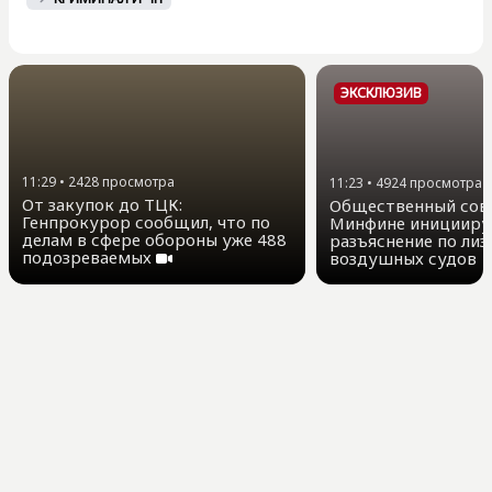
ЭКСКЛЮЗИВ
11:29
•
2428
просмотра
11:23
•
4924
просмотра
От закупок до ТЦК:
Общественный сов
Генпрокурор сообщил, что по
Минфине иницииру
делам в сфере обороны уже 488
разъяснение по лиз
подозреваемых
воздушных судов