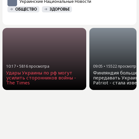
Украинские Национальные Новости
ОБЩЕСТВО
ЗДОРОВЬЕ
10:17
•
5816
просмотра
09:05
•
15522
просмотра
Удары Украины по рф могут
Финляндия больше 
усилить сторонников войны -
передавать Украин
The Times
Patriot - стала изв