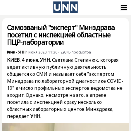
Самозваный "эксперт" Минздрава
посетил с инспекцией областные
ПЦР-лаборатории
Киев
•
УНН
4 июня 2020, 11:36
•
29345
просмотра
КИЕВ. 4 июня. УНН.
Светлана Степанюк, которая
ведет активную публичную деятельность,
общается со СМИ и называет себя "экспертом
Минздрава по лабораторной диагностике COVID-
19"
в число профильных экспертов ведомства не
входит
. Однако, несмотря на это, в апреле
посетила с инспекцией сразу несколько
областных лабораторных центов Минздрава,
передает
УНН
.