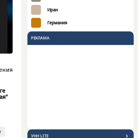
Иран
Германия
РЕКЛАМА
ения
ге
ая"
т
УНН LITE