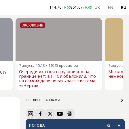
UK
EN
RU
$
44.76
€
51.67
↑
0.07
↑
0.05
ЭКСКЛЮЗИВ
7 августа, 15:13
•
44045
просмотра
7 августа, 1
оду
Очереди из тысяч грузовиков на
Междуна
границе нет: в ГПСУ объяснили, что
немного 
на самом деле показывает система
«єЧерга»
СЛЕДИТЕ ЗА НАМИ
ПОГОДА