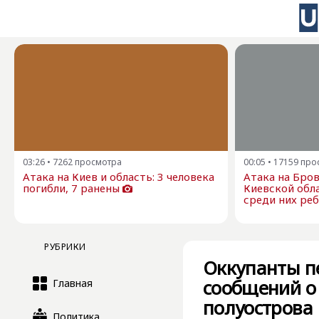
03:26
•
7262
просмотра
00:05
•
17159
про
Атака на Киев и область: 3 человека
Атака на Бро
погибли, 7 ранены
Киевской обла
среди них ре
РУБРИКИ
Оккупанты п
сообщений о
Главная
полуострова
Политика