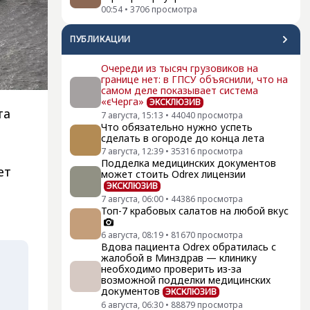
00:54
•
3706
просмотра
ПУБЛИКАЦИИ
Очереди из тысяч грузовиков на
границе нет: в ГПСУ объяснили, что на
самом деле показывает система
«єЧерга»
ЭКСКЛЮЗИВ
та
7 августа, 15:13
•
44040
просмотра
Что обязательно нужно успеть
сделать в огороде до конца лета
7 августа, 12:39
•
35316
просмотра
Подделка медицинских документов
ет
может стоить Odrex лицензии
ЭКСКЛЮЗИВ
7 августа, 06:00
•
44386
просмотра
Топ-7 крабовых салатов на любой вкус
6 августа, 08:19
•
81670
просмотра
Вдова пациента Odrex обратилась с
жалобой в Минздрав — клинику
необходимо проверить из-за
возможной подделки медицинских
документов
ЭКСКЛЮЗИВ
6 августа, 06:30
•
88879
просмотра