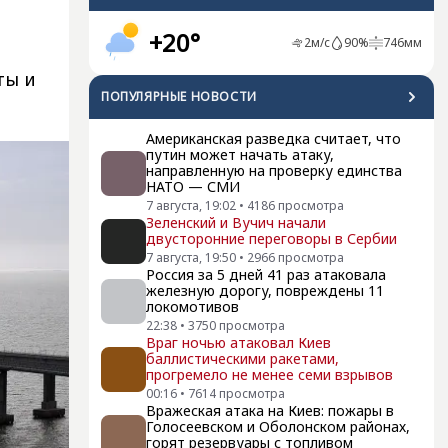
+20°
2
м/с
90
%
746
мм
ты и
ПОПУЛЯРНЫЕ НОВОСТИ
Американская разведка считает, что
путин может начать атаку,
направленную на проверку единства
НАТО — СМИ
7 августа, 19:02
•
4186
просмотра
Зеленский и Вучич начали
двусторонние переговоры в Сербии
7 августа, 19:50
•
2966
просмотра
Россия за 5 дней 41 раз атаковала
железную дорогу, повреждены 11
локомотивов
22:38
•
3750
просмотра
Враг ночью атаковал Киев
баллистическими ракетами,
прогремело не менее семи взрывов
00:16
•
7614
просмотра
Вражеская атака на Киев: пожары в
Голосеевском и Оболонском районах,
горят резервуары с топливом