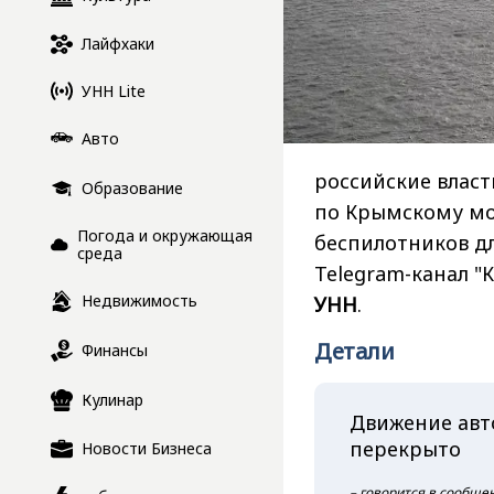
Лайфхаки
УНН Lite
Авто
российские влас
Образование
по Крымскому мо
Погода и окружающая
беспилотников д
среда
Telegram-канал 
Недвижимость
УНН
.
Детали
Финансы
Кулинар
Движение авт
перекрыто
Новости Бизнеса
– говорится в сообще