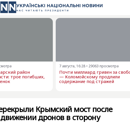
смотра
7 августа, 16:28
•
29063
просмотра
варский район
Почти миллиард гривен за своб
сти: трое погибших,
— Коломойскому продлили
бенок
содержание под стражей
ерекрыли Крымский мост после
 движении дронов в сторону