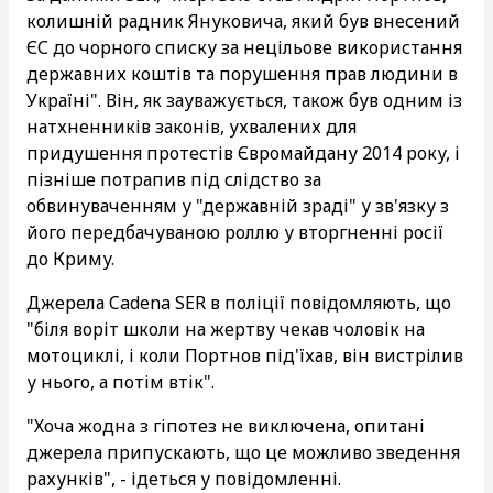
колишній радник Януковича, який був внесений
ЄС до чорного списку за нецільове використання
державних коштів та порушення прав людини в
Україні". Він, як зауважується, також був одним із
натхненників законів, ухвалених для
придушення протестів Євромайдану 2014 року, і
пізніше потрапив під слідство за
обвинуваченням у "державній зраді" у зв'язку з
його передбачуваною роллю у вторгненні росії
до Криму.
Джерела Cadena SER в поліції повідомляють, що
"біля воріт школи на жертву чекав чоловік на
мотоциклі, і коли Портнов під'їхав, він вистрілив
у нього, а потім втік".
"Хоча жодна з гіпотез не виключена, опитані
джерела припускають, що це можливо зведення
рахунків", - ідеться у повідомленні.