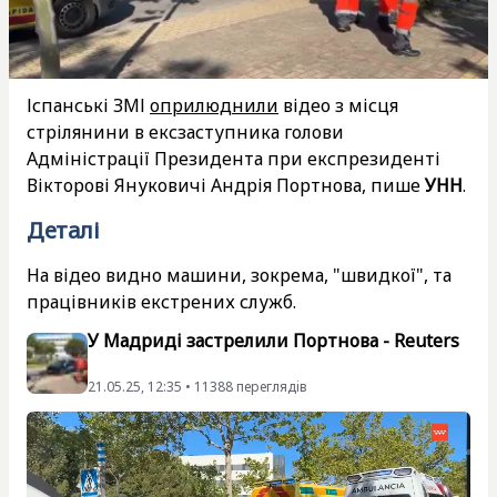
Іспанські ЗМІ
оприлюднили
відео з місця
стрілянини в ексзаступника голови
Адміністрації Президента при експрезиденті
Вікторові Януковичі Андрія Портнова, пише
УНН
.
Деталі
На відео видно машини, зокрема, "швидкої", та
працівників екстрених служб.
У Мадриді застрелили Портнова - Reuters
21.05.25, 12:35 • 11388 переглядiв