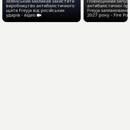
Зеленський закликав захистити
Повноцінний запус
виробництво антибалістичного
антибалістичної п
щита Freyja від російських
Freyja заплановано
ударів - відео
2027 року - Fire Po