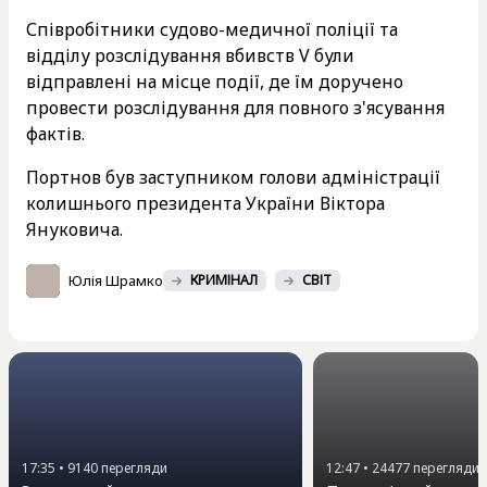
Співробітники судово-медичної поліції та
відділу розслідування вбивств V були
відправлені на місце події, де їм доручено
провести розслідування для повного з'ясування
фактів.
Портнов був заступником голови адміністрації
колишнього президента України Віктора
Януковича.
Юлія Шрамко
КРИМІНАЛ
СВІТ
17:35
•
9140
перегляди
12:47
•
24477
перегляди