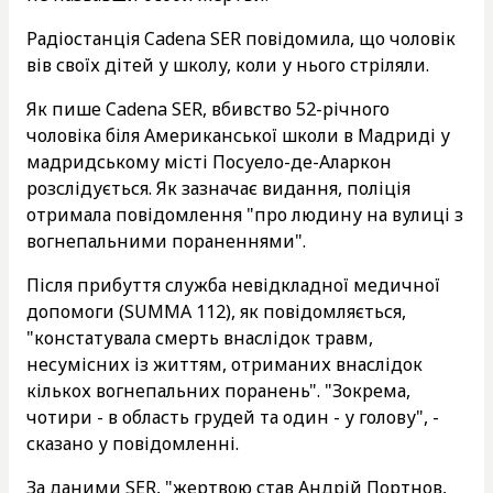
Радіостанція Cadena SER повідомила, що чоловік
вів своїх дітей у школу, коли у нього стріляли.
Як пише Cadena SER, вбивство 52-річного
чоловіка біля Американської школи в Мадриді у
мадридському місті Посуело-де-Аларкон
розслідується. Як зазначає видання, поліція
отримала повідомлення "про людину на вулиці з
вогнепальними пораненнями".
Після прибуття служба невідкладної медичної
допомоги (SUMMA 112), як повідомляється,
"констатувала смерть внаслідок травм,
несумісних із життям, отриманих внаслідок
кількох вогнепальних поранень". "Зокрема,
чотири - в область грудей та один - у голову", -
сказано у повідомленні.
За даними SER, "жертвою став Андрій Портнов,