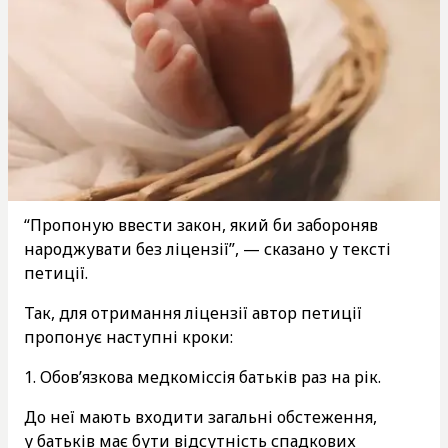
“Пропоную ввести закон, який би забороняв
народжувати без ліцензії”, — сказано у тексті
петиції.
Так, для отримання ліцензії автор петиції
пропонує наступні кроки:
1. Обов’язкова медкоміссія батьків раз на рік.
До неї мають входити загальні обстеження,
у батьків має бути відсутність спадкових