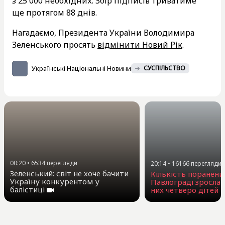
з 25 000 необхідних. Збір підписів триватиме
ще протягом 88 днів.
Нагадаємо, Президента України Володимира
Зеленського просять
відмінити Новий Рік
.
Українські Національні Новини
СУСПІЛЬСТВО
00:20
•
6534
перегляди
20:14
•
16166
перегляди
Зеленський: світ не хоче бачити
Кількість поранени
Україну конкурентом у
Павлограді зросла 
балістиці
них четверо дітей