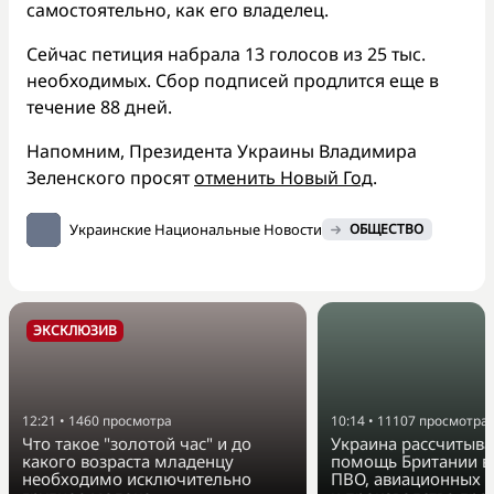
самостоятельно, как его владелец.
Сейчас петиция набрала 13 голосов из 25 тыс.
необходимых. Сбор подписей продлится еще в
течение 88 дней.
Напомним, Президента Украины Владимира
Зеленского просят
отменить Новый Год
.
Украинские Национальные Новости
ОБЩЕСТВО
ЭКСКЛЮЗИВ
12:21
•
1460
просмотра
10:14
•
11107
просмотра
Что такое "золотой час" и до
Украина рассчитыва
какого возраста младенцу
помощь Британии в
необходимо исключительно
ПВО, авиационных 