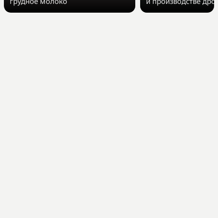
грудное молоко
и производстве дро