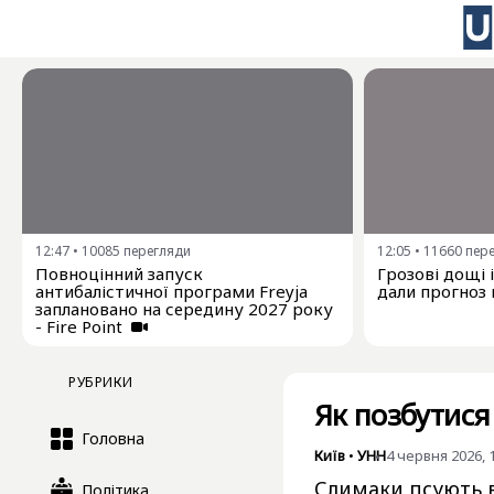
12:47
•
10085
перегляди
12:05
•
11660
пер
Повноцінний запуск
Грозові дощі 
антибалістичної програми Freyja
дали прогноз 
заплановано на середину 2027 року
- Fire Point
РУБРИКИ
Як позбутися 
Головна
Київ
•
УНН
4 червня 2026, 
Слимаки псують в
Політика