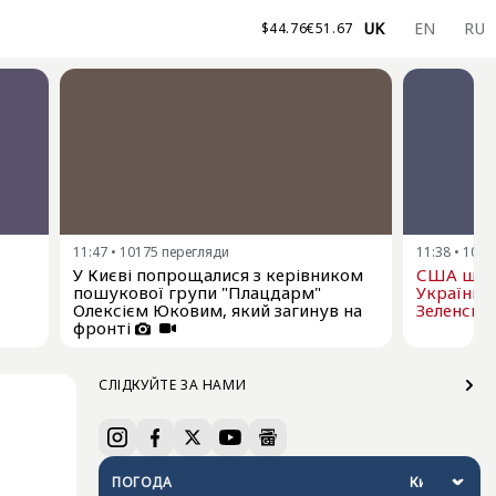
UK
EN
RU
$
44.76
€
51.67
11:47
•
10175
перегляди
11:38
•
1034
У Києві попрощалися з керівником
США щом
пошукової групи "Плацдарм"
Україні р
Олексієм Юковим, який загинув на
Зеленськ
фронті
СЛІДКУЙТЕ ЗА НАМИ
і
ПОГОДА