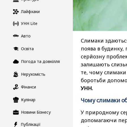
Лайфхаки
УНН Lite
Авто
Слимаки здаються
поява в будинку,
Освіта
серйозну пробле
Погода та довкілля
залишають слизьк
те, чому слимаки 
Нерухомість
боротьби допомож
Фінанси
УНН.
Чому слимаки о
Кулінар
У природному се
Новини Бізнесу
допомагаючи пере
Публікації