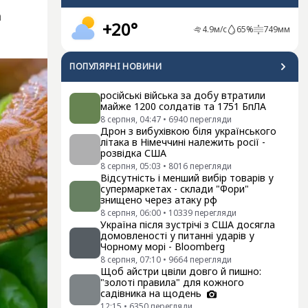
а
+20°
4.9
м/с
65
%
749
мм
ПОПУЛЯРНI НОВИНИ
російські війська за добу втратили
майже 1200 солдатів та 1751 БпЛА
8 серпня, 04:47
•
6940
перегляди
Дрон з вибухівкою біля українського
літака в Німеччині належить росії -
розвідка США
8 серпня, 05:03
•
8016
перегляди
Відсутність і менший вибір товарів у
супермаркетах - склади "Фори"
знищено через атаку рф
8 серпня, 06:00
•
10339
перегляди
Україна після зустрічі з США досягла
домовленості у питанні ударів у
Чорному морі - Bloomberg
8 серпня, 07:10
•
9664
перегляди
Щоб айстри цвіли довго й пишно:
"золоті правила" для кожного
садівника на щодень
12:15
•
6350
перегляди