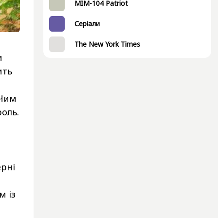
MIM-104 Patriot
Серіали
The New York Times
и
ить
 Чим
роль.
ерні
м із