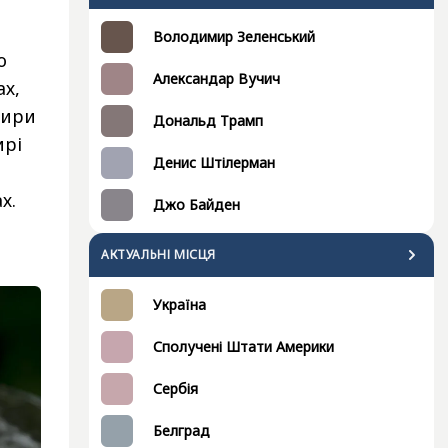
Володимир Зеленський
ю
Александар Вучич
ах,
тири
Дональд Трамп
ирі
Денис Штілерман
х.
Джо Байден
АКТУАЛЬНІ МІСЦЯ
Україна
Сполучені Штати Америки
Сербія
Белград