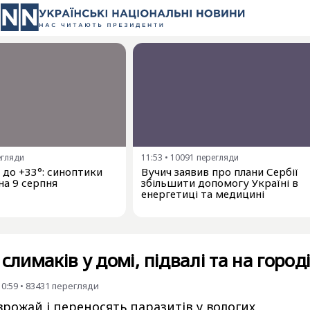
егляди
11:53
•
10091
перегляди
і до +33°: синоптики
Вучич заявив про плани Сербії
на 9 серпня
збільшити допомогу Україні в
енергетиці та медицині
слимаків у домі, підвалі та на город
10:59
•
83431
перегляди
рожай і переносять паразитів у вологих