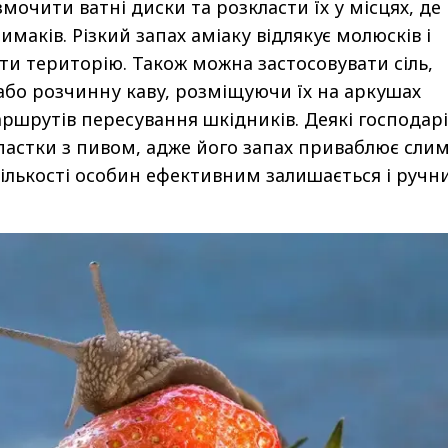
мочити ватні диски та розкласти їх у місцях, де
имаків. Різкий запах аміаку відлякує молюсків і
ти територію. Також можна застосовувати сіль,
або розчинну каву, розміщуючи їх на аркушах
ршрутів пересування шкідників. Деякі господарі
астки з пивом, адже його запах приваблює слим
 кількості особин ефективним залишається і ручн