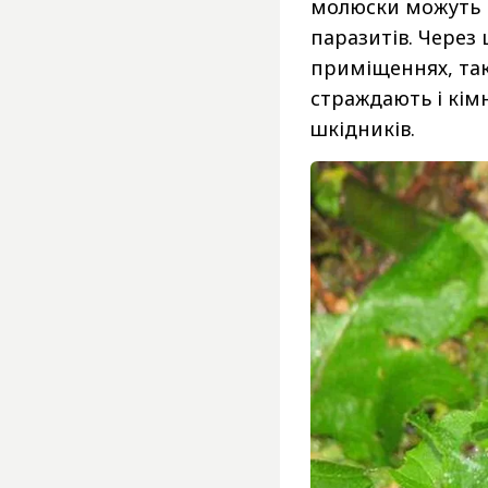
молюски можуть п
паразитів. Через 
приміщеннях, так
страждають і кімн
шкідників.