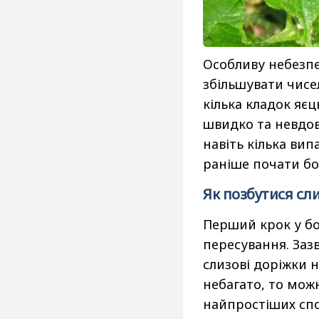
Особливу небезпе
збільшувати чисе
кілька кладок яє
швидко та невдов
навіть кілька ви
раніше почати бо
Як позбутися сли
Перший крок у бо
пересування. Заз
слизові доріжки н
небагато, то мож
найпростіших спо