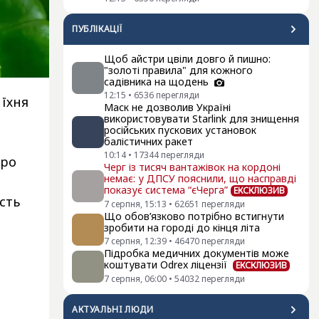
ПУБЛІКАЦІЇ
Щоб айстри цвіли довго й пишно:
"золоті правила" для кожного
садівника на щодень
12:15
•
6536
перегляди
 їхня
Маск не дозволив Україні
використовувати Starlink для знищення
російських пускових установок
балістичних ракет
10:14
•
17344
перегляди
про
Черг із тисяч вантажівок на кордоні
немає: у ДПСУ пояснили, що насправді
показує система “єЧерга”
ЕКСКЛЮЗИВ
сть
7 серпня, 15:13
•
62651
перегляди
Що обов’язково потрібно встигнути
зробити на городі до кінця літа
7 серпня, 12:39
•
46470
перегляди
Підробка медичних документів може
коштувати Odrex ліцензії
ЕКСКЛЮЗИВ
7 серпня, 06:00
•
54032
перегляди
АКТУАЛЬНI ЛЮДИ