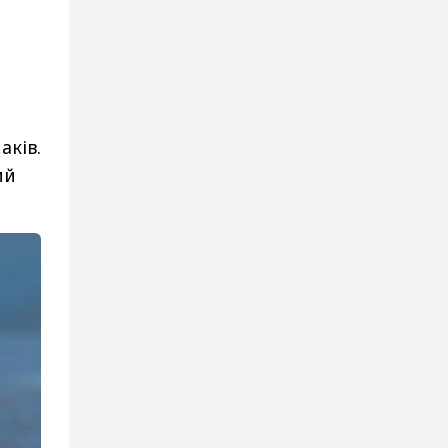
аків.
ий