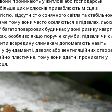
 вони проникають у житлові або господарські
більше цих молюсків приваблюють місця з
істю, відсутністю сонячного світла та стабільно
ме тому вони часто оселяються в підвалах, льох
 У багатоповерхових будинках у зоні ризику квар
ах, особливо якщо поруч є клумби, підвали чи с
пити всередину слимакам допомагають навіть
у фундаменті, дверях або вентиляційних отвора
чайно пластичне, тому вони здатні проникати у
сця.