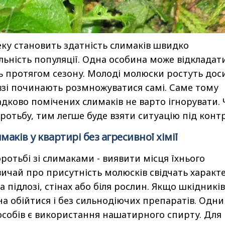
ку становить здатність слимаків швидко
льність популяції. Одна особина може відкладат
ць протягом сезону. Молоді молюски ростуть дос
зі починають розмножуватися самі. Саме тому
падково помічених слимаків не варто ігнорувати.
ротьбу, тим легше буде взяти ситуацію під конт
маків у квартирі без агресивної хімії
ротьбі зі слимаками - виявити місця їхнього
вичай про присутність молюсків свідчать характ
а підлозі, стінах або біля рослин. Якщо шкідників
на обійтися і без сильнодіючих препаратів. Одни
собів є використання нашатирного спирту. Для