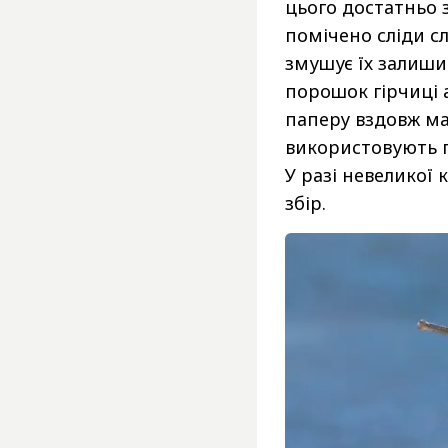
цього достатньо з
помічено сліди сл
змушує їх залиши
порошок гірчиці 
паперу вздовж ма
використовують п
У разі невеликої
збір.