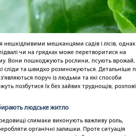
 нешкідливими мешканцями садів і лісів, однак
 підвалі чи на грядках може перетворитися на
му. Вони пошкоджують рослини, псують врожай,
і сліди та швидко розмножуються. Детальніше 
з’являються поруч із людьми та які способи
уть позбутися їх без зайвих труднощів, розпові
бирають людське житло
редовищі слимаки виконують важливу роль,
робляти органічні залишки. Проте ситуація