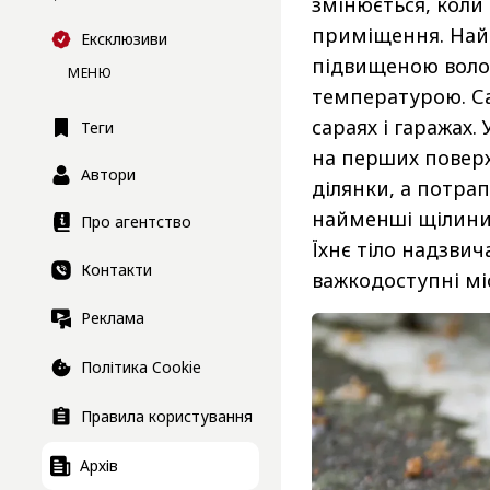
змінюється, коли
приміщення. Най
Ексклюзиви
підвищеною волог
МЕНЮ
температурою. Са
сараях і гаражах.
Теги
на перших поверх
Автори
ділянки, а потра
найменші щілини 
Про агентство
Їхнє тіло надзви
Контакти
важкодоступні мі
Реклама
Політика Cookie
Правила користування
Архів