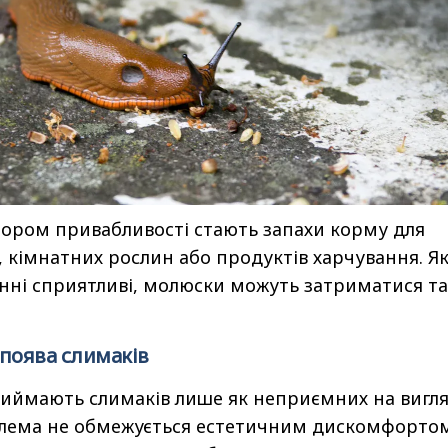
ором привабливості стають запахи корму для
 кімнатних рослин або продуктів харчування. Я
нні сприятливі, молюски можуть затриматися т
поява слимаків
риймають слимаків лише як неприємних на вигл
блема не обмежується естетичним дискомфортом