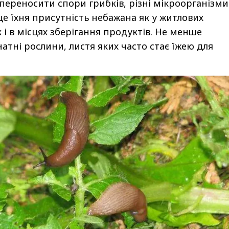
ереносити спори грибків, різні мікроорганізми
це їхня присутність небажана як у житлових
 і в місцях зберігання продуктів. Не менше
атні рослини, листя яких часто стає їжею для