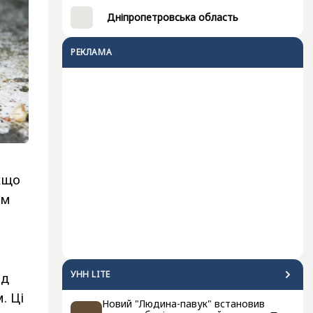
Дніпропетровська область
РЕКЛАМА
кщо
ам
УНН LITE
яд
. Ці
Новий "Людина-павук" встановив