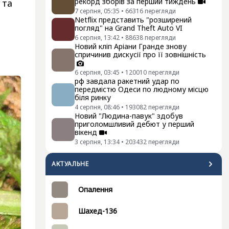
рекорд зборів за перший тиждень
 та
7 серпня, 05:35
•
66316
перегляди
Netflix представить "розширений
погляд" на Grand Theft Auto VI
6 серпня, 13:42
•
88638
перегляди
Новий кліп Аріани Гранде знову
спричинив дискусії про її зовнішність
6 серпня, 03:45
•
120010
перегляди
рф завдала ракетний удар по
передмістю Одеси по людному місцю
біля ринку
4 серпня, 08:46
•
193082
перегляди
Новий "Людина-павук" здобув
приголомшливий дебют у перший
вікенд
3 серпня, 13:34
•
203432
перегляди
АКТУАЛЬНЕ
Опалення
Шахед-136