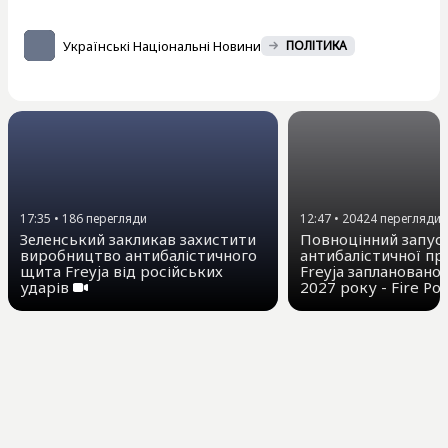
Українські Національні Новини
ПОЛІТИКА
17:35
•
186
перегляди
12:47
•
20424
перегляди
Зеленський закликав захистити
Повноцінний запус
виробництво антибалістичного
антибалістичної п
щита Freyja від російських
Freyja заплановано
ударів
2027 року - Fire Po