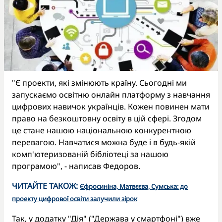
"Є проекти, які змінюють країну. Сьогодні ми
запускаємо освітню онлайн платформу з навчання
цифрових навичок українців. Кожен повинен мати
право на безкоштовну освіту в цій сфері. Згодом
це стане нашою національною конкурентною
перевагою. Навчатися можна буде і в будь-якій
комп'ютеризованій бібліотеці за нашою
програмою", - написав Федоров.
ЧИТАЙТЕ ТАКОЖ:
Єфросиніна, Матвєєва, Сумська: до
проекту цифрової освіти залучили зірок
Так, у додатку "Дія" ("Держава у смартфоні") вже