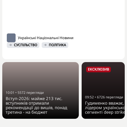
Українські Національні Новини
СУСПІЛЬСТВО
ПОЛІТИКА
ЕКСКЛЮЗИВ
10:01
•
5572
перегляди
09:52
•
6726
перегляди
Вступ-2026: майже 213 тис.
вступників отримали
Гудименко вважає, Fi
рекомендації до вишів, понад
лідером українсько
третина - на бюджет
сегменті deep strike