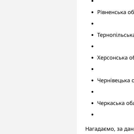
Рівненська об
Тернопільська
Херсонська о
Чернівецька о
Черкаська об
Нагадаємо, за дан