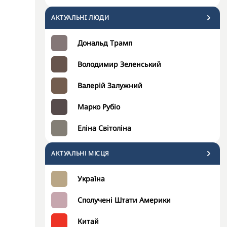
АКТУАЛЬНI ЛЮДИ
Дональд Трамп
Володимир Зеленський
Валерій Залужний
Марко Рубіо
Еліна Світоліна
АКТУАЛЬНІ МІСЦЯ
Україна
Сполучені Штати Америки
Китай