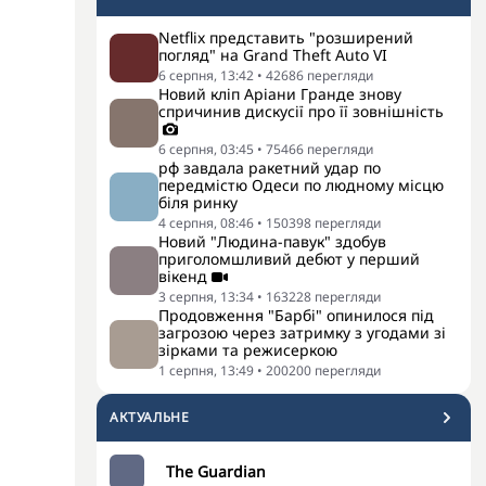
Netflix представить "розширений
погляд" на Grand Theft Auto VI
6 серпня, 13:42
•
42686
перегляди
Новий кліп Аріани Гранде знову
спричинив дискусії про її зовнішність
6 серпня, 03:45
•
75466
перегляди
рф завдала ракетний удар по
передмістю Одеси по людному місцю
біля ринку
4 серпня, 08:46
•
150398
перегляди
Новий "Людина-павук" здобув
приголомшливий дебют у перший
вікенд
3 серпня, 13:34
•
163228
перегляди
Продовження "Барбі" опинилося під
загрозою через затримку з угодами зі
зірками та режисеркою
1 серпня, 13:49
•
200200
перегляди
АКТУАЛЬНЕ
The Guardian