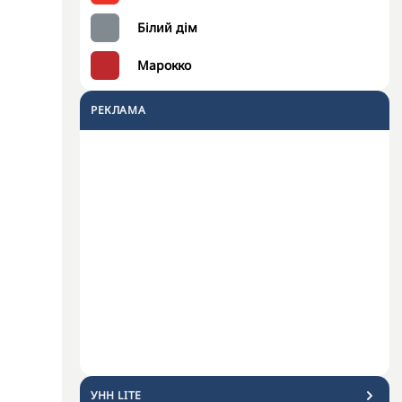
Білий дім
Марокко
РЕКЛАМА
УНН LITE