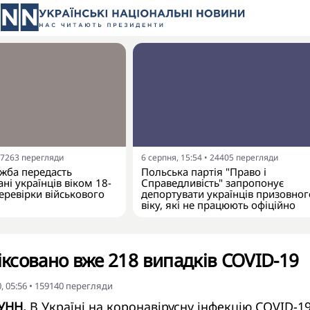
7263
перегляди
6 серпня, 15:54
•
24405
перегляди
жба передасть
Польська партія "Право і
ні українців віком 18-
Справедливість" запропонує
еревірки військового
депортувати українців призовног
віку, які не працюють офіційно
фіксовано вже 218 випадків COVID-19
, 05:56
•
159140
перегляди
 УНН.
В Україні на коронавірусну інфекцію COVID-1