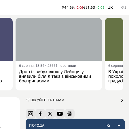
UK
RU
$
44.69
€
51.63
↓
0.06
↑
0.09
6 серпня, 13:54
•
25661
перегляди
6 серпня, 13
Дрон із вибухівкою у Лейпцигу
В Україну
виявили біля літака з військовими
похолодан
о
боєприпасами
градусів
СЛІДКУЙТЕ ЗА НАМИ
ПОГОДА
9