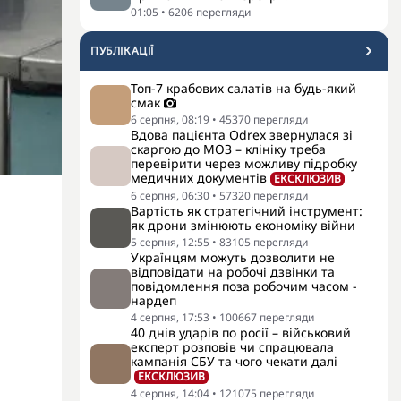
01:05
•
6206
перегляди
ПУБЛІКАЦІЇ
Топ-7 крабових салатів на будь-який
смак
6 серпня, 08:19
•
45370
перегляди
Вдова пацієнта Odrex звернулася зі
скаргою до МОЗ – клініку треба
перевірити через можливу підробку
медичних документів
ЕКСКЛЮЗИВ
6 серпня, 06:30
•
57320
перегляди
Вартість як стратегічний інструмент:
як дрони змінюють економіку війни
5 серпня, 12:55
•
83105
перегляди
Українцям можуть дозволити не
відповідати на робочі дзвінки та
повідомлення поза робочим часом -
нардеп
4 серпня, 17:53
•
100667
перегляди
40 днів ударів по росії – військовий
експерт розповів чи спрацювала
кампанія СБУ та чого чекати далі
ЕКСКЛЮЗИВ
4 серпня, 14:04
•
121075
перегляди