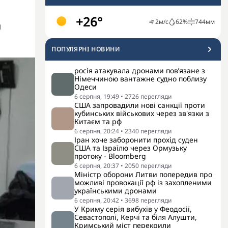
+26°
2
м/с
62
%
744
мм
й
ПОПУЛЯРНI НОВИНИ
росія атакувала дронами пов’язане з
Німеччиною вантажне судно поблизу
Одеси
6 серпня, 19:49
•
2726
перегляди
США запровадили нові санкції проти
кубинських військових через зв'язки з
Китаєм та рф
6 серпня, 20:24
•
2340
перегляди
Іран хоче заборонити прохід суден
США та Ізраїлю через Ормузьку
протоку - Bloomberg
6 серпня, 20:37
•
2050
перегляди
Міністр оборони Литви попередив про
можливі провокації рф із захопленими
українськими дронами
6 серпня, 20:42
•
3698
перегляди
У Криму серія вибухів у Феодосії,
Севастополі, Керчі та біля Алушти,
Кримський міст перекрили