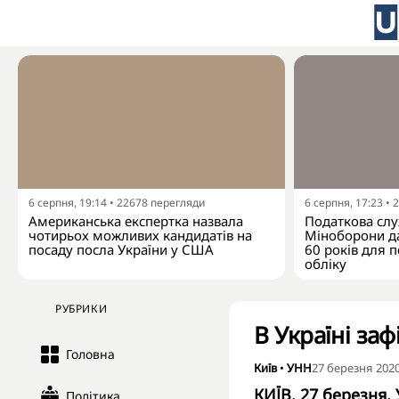
6 серпня, 19:14
•
22678
перегляди
6 серпня, 17:23
•
2
Американська експертка назвала
Податкова слу
чотирьох можливих кандидатів на
Міноборони да
посаду посла України у США
60 років для п
обліку
РУБРИКИ
В Україні за
Головна
Київ
•
УНН
27 березня 2020
КИЇВ. 27 березня.
Політика