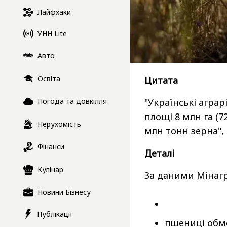
Лайфхаки
УНН Lite
Авто
Освіта
Цитата
"Українські аграр
Погода та довкілля
площі 8 млн га (7
Нерухомість
млн тонн зерна", 
Фінанси
Деталі
Кулінар
За даними Мінагр
Новини Бізнесу
Публікації
пшениці обмо