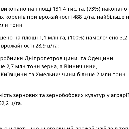
викопано на площі 131,4 тис. га, (73%) накопано 
х коренів при врожайності 488 ц/га, найбільше 
млн тонн.
шено на площі 1,1 млн га, (100%) намолочено 3,2
врожайності 28,9 ц/га;
иробники Дніпропетровщини, та Одещини
е 2,7 млн тонн зерна, а Вінниччини,
 Київщини та Хмельниччини більше 2 млн тонн
сть зернових та зернобобових культур у аграрі
,2 ц/га.
ки
очікують
, що цьогорічний врожай увійде в топ-