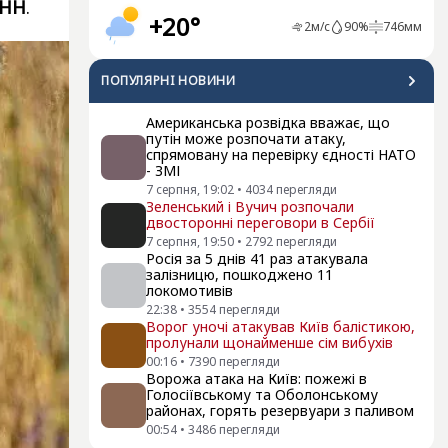
НН
.
+20°
2
м/с
90
%
746
мм
ПОПУЛЯРНI НОВИНИ
Американська розвідка вважає, що
путін може розпочати атаку,
спрямовану на перевірку єдності НАТО
- ЗМІ
7 серпня, 19:02
•
4034
перегляди
Зеленський і Вучич розпочали
двосторонні переговори в Сербії
7 серпня, 19:50
•
2792
перегляди
Росія за 5 днів 41 раз атакувала
залізницю, пошкоджено 11
локомотивів
22:38
•
3554
перегляди
Ворог уночі атакував Київ балістикою,
пролунали щонайменше сім вибухів
00:16
•
7390
перегляди
Ворожа атака на Київ: пожежі в
Голосіївському та Оболонському
районах, горять резервуари з паливом
00:54
•
3486
перегляди