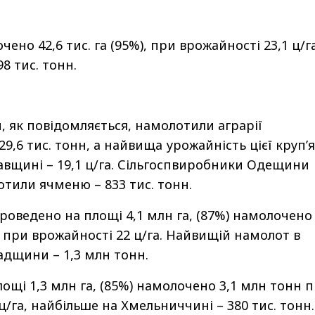
ено 42,6 тис. га (95%), при врожайності 23,1 ц/г
8 тис. тонн.
, як повідомляється, намолотили аграрії
,6 тис. тонн, а найвища урожайність цієї круп’я
авщині – 19,1 ц/га. Сільгоспвиробники Одещини
тили ячменю – 833 тис. тонн.
роведено на площі 4,1 млн га, (87%) намолочено
 при врожайності 22 ц/га. Найвищій намолот в
радщини – 1,3 млн тонн.
лощі 1,3 млн га, (85%) намолочено 3,1 млн тонн 
ц/га, найбільше на Хмельниччині – 380 тис. тонн.