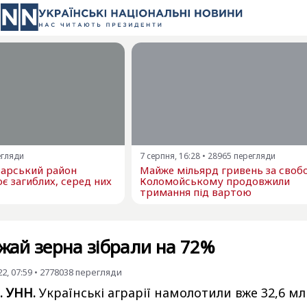
егляди
7 серпня, 16:28
•
28965
перегляди
варський район
Майже мільярд гривень за свобо
є загиблих, серед них
Коломойському продовжили
тримання під вартою
ожай зерна зібрали на 72%
2, 07:59
•
2778038
перегляди
. УНН.
Українські аграрії намолотили вже 32,6 м