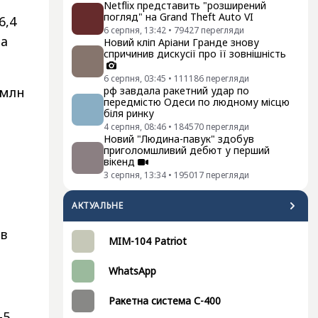
Netflix представить "розширений
погляд" на Grand Theft Auto VI
6,4
6 серпня, 13:42
•
79427
перегляди
на
Новий кліп Аріани Гранде знову
спричинив дискусії про її зовнішність
6 серпня, 03:45
•
111186
перегляди
 млн
рф завдала ракетний удар по
передмістю Одеси по людному місцю
біля ринку
4 серпня, 08:46
•
184570
перегляди
Новий "Людина-павук" здобув
приголомшливий дебют у перший
вікенд
3 серпня, 13:34
•
195017
перегляди
АКТУАЛЬНЕ
їв
MIM-104 Patriot
WhatsApp
Ракетна система С-400
5.