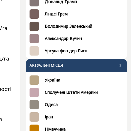
Дональд Трамп
Ліндсі Грем
Володимир Зеленський
/га
Александар Вучич
Урсула фон дер Ляєн
ц/га
АКТУАЛЬНІ МІСЦЯ
Україна
ності
Сполучені Штати Америки
Одеса
Іран
а
Німеччина