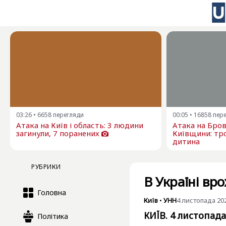
03:26
•
6658
перегляди
00:05
•
16858
пер
Атака на Київ і область: 3 людини
Атака на Бро
загинули, 7 поранених
Київщини: тро
дитина
РУБРИКИ
В Україні вр
Головна
Київ
•
УНН
4 листопада 202
КИЇВ. 4 листопада
Політика