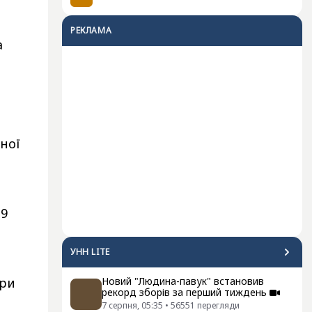
РЕКЛАМА
а
ної
 9
УНН LITE
при
Новий "Людина-павук" встановив
рекорд зборів за перший тиждень
7 серпня, 05:35
•
56551
перегляди