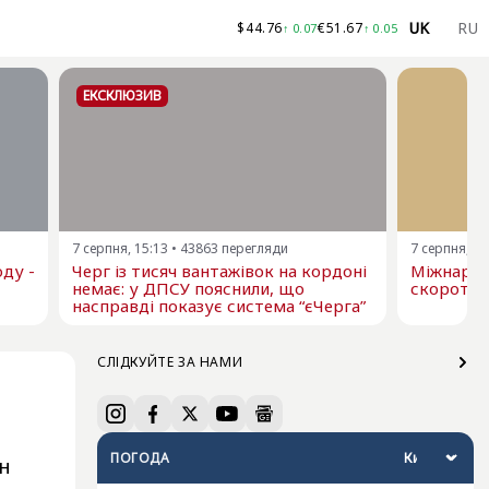
UK
RU
$
44.76
€
51.67
↑
0.07
↑
0.05
ЕКСКЛЮЗИВ
7 серпня, 15:13
•
43863
перегляди
7 серпня, 13
ду -
Черг із тисяч вантажівок на кордоні
Міжнарод
немає: у ДПСУ пояснили, що
скоротил
насправді показує система “єЧерга”
СЛІДКУЙТЕ ЗА НАМИ
ПОГОДА
лн