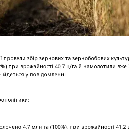
ії провели збір зернових та зернобобових культу
2%) при врожайності 40,7 ц/га й намолотили вже 
- йдеться у повідомленні.
ополітики:
лочено 4,7 млн га (100%), при врожайності 41,2 