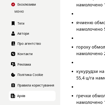
намолочено 1
Ексклюзиви
МЕНЮ
ячменю обмол
Теги
намолочено 5
Автори
Про агентство
гороху обмоло
намолочено 2
Контакти
Реклама
кукурудзи на
Політика Cookie
55,4 ц/га нам
Правила користування
гречки обмоло
Архів
намолочено 1