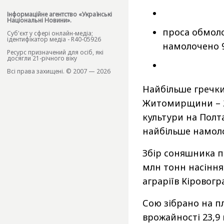
Інформаційне агентство «Українські
Національні Новини».
проса обмолоч
Cуб'єкт у сфері онлайн-медіа;
ідентифікатор медіа - R40-05926
намолочено 9
Ресурс призначений для осіб, які
досягли 21-річного віку
Всі права захищені. © 2007 — 2026
Найбільше гречки
Житомирщини – 29
культури на Полт
найбільше намоло
Збір соняшника п
млн тонн насіння
аграріїв Кіровог
Сою зібрано на п
врожайності 23,9 