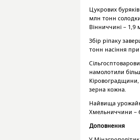
Цукрових буряків 
млн тонн солодки
Вінниччині – 1,9 
Збір ріпаку завер
тонн насіння при 
Сільгосптоваров
намолотили більш
Кіровоградщини,
зерна кожна.
Найвища урожайні
Хмельниччини – 62
Доповнення
У Мінагрополіти