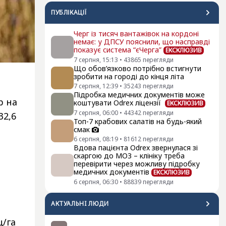
ПУБЛІКАЦІЇ
Черг із тисяч вантажівок на кордоні
немає: у ДПСУ пояснили, що насправді
показує система “єЧерга”
ЕКСКЛЮЗИВ
7 серпня, 15:13
•
43865
перегляди
Що обов’язково потрібно встигнути
зробити на городі до кінця літа
7 серпня, 12:39
•
35243
перегляди
Підробка медичних документів може
р на
коштувати Odrex ліцензії
ЕКСКЛЮЗИВ
7 серпня, 06:00
•
44342
перегляди
32,6
Топ-7 крабових салатів на будь-який
смак
6 серпня, 08:19
•
81612
перегляди
Вдова пацієнта Odrex звернулася зі
скаргою до МОЗ – клініку треба
перевірити через можливу підробку
медичних документів
ЕКСКЛЮЗИВ
6 серпня, 06:30
•
88839
перегляди
АКТУАЛЬНI ЛЮДИ
ц/га