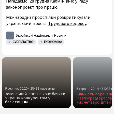
Нагадаємо, 28 грудня Кабмін вніс у Раду
законопроект про працю
.
Міжнародні профспілки розкритикували
український проект
Трудового кодексу
.
Українські Національні Новини
СУСПІЛЬСТВО
ЕКОНОМІКА
9 серпня, 00:20
•
28488
перегляди
8 серпня, 20:14
•
34233
п
Зеленський: світ не хоче бачити
Кількість поранени
Україну конкурентом у
Павлограді зросла 
балістиці
них четверо дітей