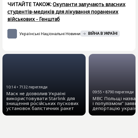
ЧИТАЙТЕ ТАКОЖ:
Окупанти залучають власних
студентів-медиків для лікування поранених
військових - Генштаб
Українські Національні Новини
ВІЙНА В УКРАЇНІ
10:14
•
7132
перегляди
09:55
•
8790
перегляди
Маск не дозволив Україні
використовувати Starlink для
МВС Польщі назвал
знищення російських пускових
і популізмом" заяви
установок балістичних ракет
депортацію україн