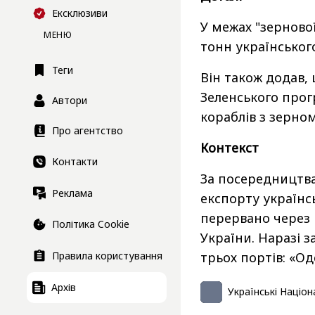
Ексклюзиви
У межах "зернової
МЕНЮ
тонн українськог
Теги
Він також додав,
Зеленського прог
Автори
кораблів з зерном
Про агентство
Контекст
Контакти
За посередництва
Реклама
експорту українс
перервано через 
Політика Cookie
України. Наразі 
трьох портів: «О
Правила користування
Архів
Українські Націон