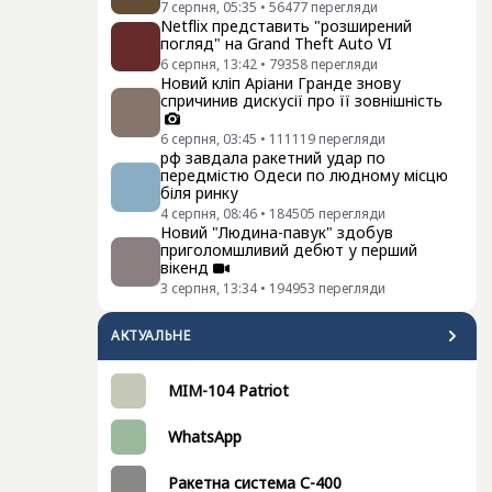
7 серпня, 05:35
•
56477
перегляди
Netflix представить "розширений
погляд" на Grand Theft Auto VI
6 серпня, 13:42
•
79358
перегляди
Новий кліп Аріани Гранде знову
спричинив дискусії про її зовнішність
6 серпня, 03:45
•
111119
перегляди
рф завдала ракетний удар по
передмістю Одеси по людному місцю
біля ринку
4 серпня, 08:46
•
184505
перегляди
Новий "Людина-павук" здобув
приголомшливий дебют у перший
вікенд
3 серпня, 13:34
•
194953
перегляди
АКТУАЛЬНЕ
MIM-104 Patriot
WhatsApp
Ракетна система С-400