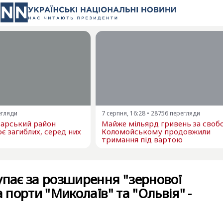
егляди
7 серпня, 16:28
•
28756
перегляди
варський район
Майже мільярд гривень за свобо
є загиблих, серед них
Коломойському продовжили
тримання під вартою
упає за розширення "зернової
а порти "Миколаїв" та "Ольвія" -