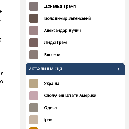
Дональд Трамп
лн
.
Володимир Зеленський
Александар Вучич
0
Ліндсі Грем
Блогери
АКТУАЛЬНІ МІСЦЯ
ня
ло
Україна
Сполучені Штати Америки
Одеса
Іран