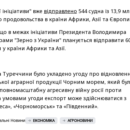
 ініціативи" вже
відправлено
544 судна із 13,9 м
о продовольства в країни Африки, Азії та Європи
 що в межах ініціативи Президента Володимира
рами "Зерно з України" планується відправити 6
 у країни Африки та Азії.
 Туреччини було укладено угоду про відновлен
ької аграрної продукції Чорним морем, який бу
повномасштабну агресивну війну росії проти
за умовами угоди експорт може здійснюватися з
деса», «Чорноморськ» та «Південний».
альні Новини
ЕКОНОМІКА
АГРОНОВИНИ