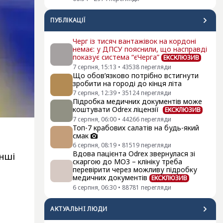
ПУБЛІКАЦІЇ
Черг із тисяч вантажівок на кордоні
немає: у ДПСУ пояснили, що насправді
показує система “єЧерга”
ЕКСКЛЮЗИВ
7 серпня, 15:13
•
43538
перегляди
Що обов’язково потрібно встигнути
зробити на городі до кінця літа
7 серпня, 12:39
•
35124
перегляди
Підробка медичних документів може
коштувати Odrex ліцензії
ЕКСКЛЮЗИВ
7 серпня, 06:00
•
44266
перегляди
Топ-7 крабових салатів на будь-який
смак
6 серпня, 08:19
•
81519
перегляди
Вдова пацієнта Odrex звернулася зі
інші
скаргою до МОЗ – клініку треба
перевірити через можливу підробку
медичних документів
ЕКСКЛЮЗИВ
6 серпня, 06:30
•
88781
перегляди
АКТУАЛЬНI ЛЮДИ