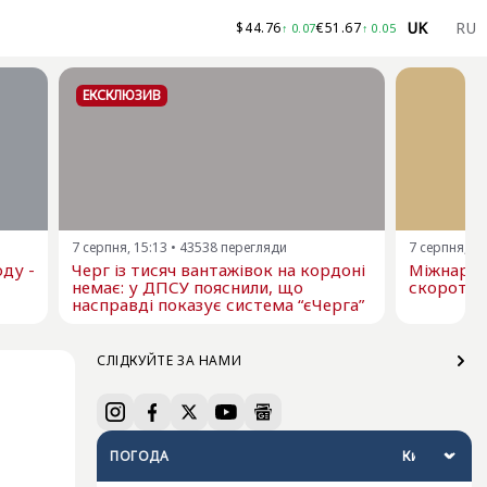
UK
RU
$
44.76
€
51.67
↑
0.07
↑
0.05
ЕКСКЛЮЗИВ
7 серпня, 15:13
•
43538
перегляди
7 серпня, 13
ду -
Черг із тисяч вантажівок на кордоні
Міжнарод
немає: у ДПСУ пояснили, що
скоротил
насправді показує система “єЧерга”
СЛІДКУЙТЕ ЗА НАМИ
ПОГОДА