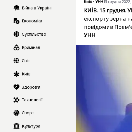
Київ
•
УНН
15 грудня 2022, 
Війна в Україні
КИЇВ. 15 грудня. 
експорту зерна на
Економіка
повідомив Прем'
Суспільство
УНН
.
Кримінал
Світ
Київ
Здоров'я
Технології
Спорт
Культура