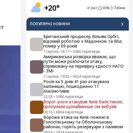
+20°
2
м/с
90
%
746
мм
ПОПУЛЯРНI НОВИНИ
нт
Британський продюсер Вільям Орбіт,
відомий роботою з Мадонною та Blur,
помер у 69 років
7 серпня, 18:17
•
3480
перегляди
Американська розвідка вважає, що
путін може розпочати атаку,
спрямовану на перевірку єдності НАТО
- ЗМІ
7 серпня, 19:02
•
3624
перегляди
Росія за 5 днів 41 раз атакувала
залізницю, пошкоджено 11
локомотивів
22:38
•
3086
перегляди
Ворог уночі атакував Київ балістикою,
пролунали щонайменше сім вибухів
00:16
•
6864
перегляди
Ворожа атака на Київ: пожежі в
Голосіївському та Оболонському
районах, горять резервуари з паливом
00:54
•
2974
перегляди