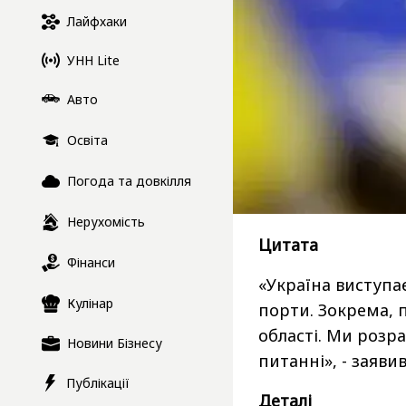
Лайфхаки
УНН Lite
Авто
Освіта
Погода та довкілля
Нерухомість
Цитата
Фінанси
«Україна виступає
Кулінар
порти. Зокрема, 
області. Ми розр
Новини Бізнесу
питанні», - заяви
Публікації
Деталі