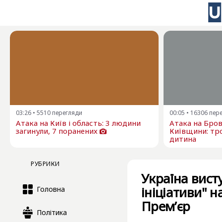
03:26
•
5510
перегляди
00:05
•
16306
пер
Атака на Київ і область: 3 людини
Атака на Бро
загинули, 7 поранених
Київщини: тро
дитина
РУБРИКИ
Україна вист
ініціативи" н
Головна
Прем’єр
Політика