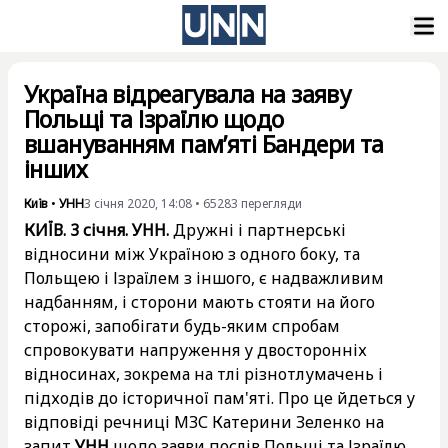
Україна відреагувала на заяву
Польщі та Ізраїлю щодо
вшануванням пам’яті Бандери та
інших
Київ
•
УНН
3 січня 2020, 14:08
•
65283
перегляди
КИЇВ. 3 січня. УНН.
Дружні і партнерські
відносини між Україною з одного боку, та
Польщею і Ізраїлем з іншого, є надважливим
надбанням, і сторони мають стояти на його
сторожі, запобігати будь-яким спробам
спровокувати напруження у двосторонніх
відносинах, зокрема на тлі різнотлумачень і
підходів до історичної пам'яті. Про це йдеться у
відповіді речниці МЗС Катерини Зеленко на
запит
УНН
щодо заяви послів Польщі та Ізраїлю.