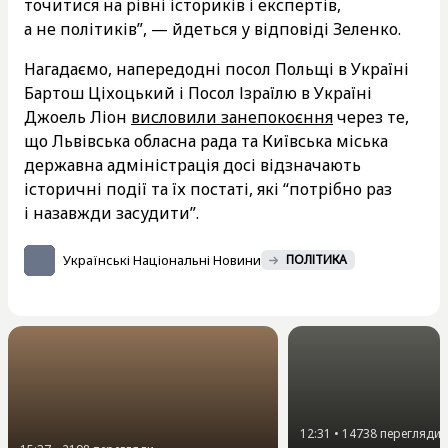
точитися на рівні істориків і експертів,
а не політиків”, — йдеться у відповіді Зеленко.
Нагадаємо, напередодні посол Польщі в Україні
Бартош Ціхоцький і Посол Ізраїлю в Україні
Джоель Ліон
висловили занепокоєння
через те,
що Львівська обласна рада та Київська міська
державна адміністрація досі відзначають
історичні події та їх постаті, які “потрібно раз
і назавжди засудити”.
Українські Національні Новини
ПОЛІТИКА
12:31
•
14738
перегляди