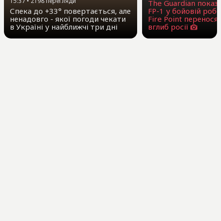
15:37
•
2198
перегляди
The Guardian показ
Спека до +33° повертається, але
FP-1 у бойовій робо
ненадовго - якої погоди чекати
Fire Point перенося
в Україні у найближчі три дні
вглиб росії