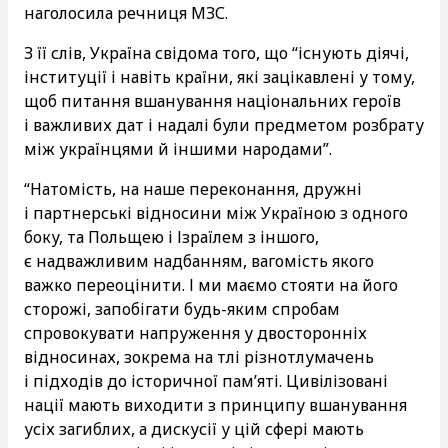
наголосила речниця МЗС.
З її слів, Україна свідома того, що “існують діячі,
інституції і навіть країни, які зацікавлені у тому,
щоб питання вшанування національних героїв
і важливих дат і надалі були предметом розбрату
між українцями й іншими народами”.
“Натомість, на наше переконання, дружні
і партнерські відносини між Україною з одного
боку, та Польщею і Ізраїлем з іншого,
є надважливим надбанням, вагомість якого
важко переоцінити. І ми маємо стояти на його
сторожі, запобігати будь-яким спробам
спровокувати напруження у двосторонніх
відносинах, зокрема на тлі різнотлумачень
і підходів до історичної пам’яті. Цивілізовані
нації мають виходити з принципу вшанування
усіх загиблих, а дискусії у цій сфері мають