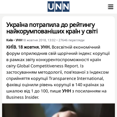
Україна потрапила до рейтингу
найкорумпованіших країн у світі
Київ
•
УНН
18 жовтня 2018, 13:02
•
27646
перегляди
КИЇВ. 18 жовтня. УНН.
Всесвітній економічний
форум оприлюднив свій щорічний індекс корупції
в рамках звіту конкурентоспроможності країн
світу Global Competitiveness Report. Із
застосуванням методології, пов’язаної з Індексом
сприйняття корупції Transparence International,
фахівці оцінили рівень корупції в 140 країнах за
шкалою від 1 до 100, пише
УНН
з посиланням на
Business Insider.