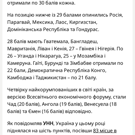
отримали по 30 балів кожна.
На позицію нижче із 29 балами опинились Росія,
Парагвай, Мексика, Лаос, Киргизстан,
Домініканська Республіка та Гондурас.
28 балів мають Гватемала, Бангладеш,
Мавританія, Ліван і Кенія, 27 – Гвінея і Нігерія. По
26 – Уганда і Нікарагуа, 25 – у Мозамбіка і
Камеруна. Гаїті, Бурунді та Зімбабве отримали по
22 бали, Демократична Республіка Конго,
Камбоджа і Таджикистан – по 21 балу.
Четвірку найкорумпованіших в світі країн, за
версією Всесвітнього економічного форуму, стали
Чад (20 балів), Ангола (19 балів), Венесуела (18
балів) та Ємен (16 балів) відповідно.
Як повідомляв
УНН
, Україна у цьому році
піднялася на шість пунктів, посівши
83 місце в