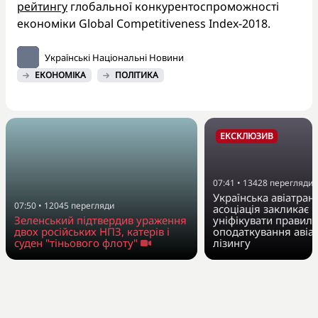
рейтингу
глобальної конкурентоспроможності
економіки Global Competitiveness Index-2018.
Українські Національні Новини
ЕКОНОМІКА
ПОЛІТИКА
ЕКСКЛЮЗИВ
07:41
•
13428
перегляди
Українська авіатран
07:50
•
12045
перегляди
асоціація закликає 
Зеленський підтвердив ураження
уніфікувати правила
двох російських НПЗ, катерів і
оподаткування авіа
суден "тіньового флоту"
лізингу