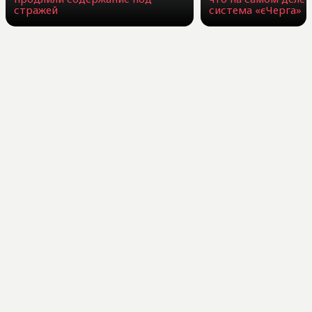
стражей
система «єЧерга»