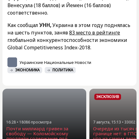
Венесуэла (18 баллов) и Йемен (16 баллов)
соответственно.
Как сообщал
УНН,
Украина в этом году поднялась
на шесть пунктов, заняв
83 место в рейтинге
глобальной конкурентоспособности экономики
Global Competitiveness Index-2018.
Украинские Национальные Новости
ЭКОНОМИКА
ПОЛИТИКА
ЭКСКЛЮЗИВ
16:28
•
18086
просмотра
7 августа, 15:13
•
33002
п
Почти миллиард гривен за
Очереди из тысяч г
свободу — Коломойскому
границе нет: в ГПС
продлили содержание под
что на самом деле 