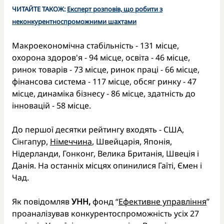
ЧИТАЙТЕ ТАКОЖ:
Експерт розповів, що робити з
неконкурентноспроможними шахтами
Макроекономічна стабільність - 131 місце,
охорона здоров'я - 94 місце, освіта - 46 місце,
ринок товарів - 73 місце, ринок праці - 66 місце,
фінансова система - 117 місце, обсяг ринку - 47
місце, динаміка бізнесу - 86 місце, здатність до
інновацій - 58 місце.
До першої десятки рейтингу входять - США,
Сінгапур,
Німеччина
, Швейцарія, Японія,
Нідерланди, Гонконг, Велика Британія, Швеція і
Данія. На останніх місцях опинилися Гаїті, Ємен і
Чад.
Як повідомляв
УНН,
фонд “
Ефективне управління
”
проаналізував конкурентоспроможність усіх 27