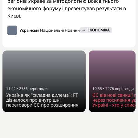
регіонів Україні за методологією Всесвітнього
економічного форуму і презентував результати в
Києві.
Українські Національні Новини
ЕКОНОМІКА
11:42
•
2586
перегляди
10:55
•
7276
перегляди
Україна як "складна дилема": FT
ЄС вів нові санкції п
дізналося про внутрішні
через посилення уда
переговори ЄС про розширення
Україні - хто у списк