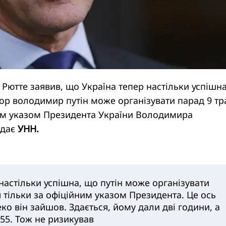
Рютте заявив, що Україна тепер настільки успішн
ор володимир путін може організувати парад 9 тр
ним указом Президента України Володимира
едає
УНН.
настільки успішна, що путін може організувати
 тільки за офіційним указом Президента. Це ось
ко він зайшов. Здається, йому дали дві години, а
55. Тож не ризикував