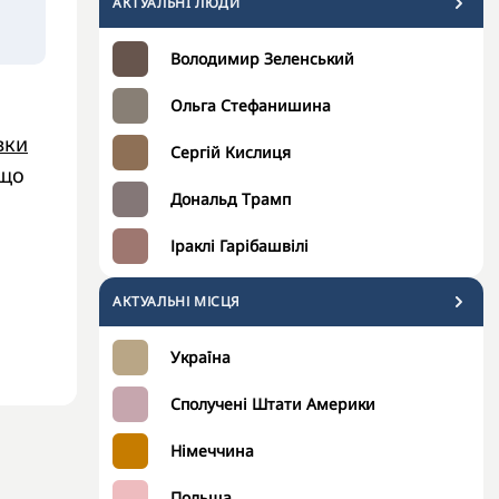
АКТУАЛЬНI ЛЮДИ
Володимир Зеленський
Ольга Стефанишина
вки
Сергій Кислиця
 що
Дональд Трамп
Іраклі Гарібашвілі
АКТУАЛЬНІ МІСЦЯ
Україна
Сполучені Штати Америки
Німеччина
Польща