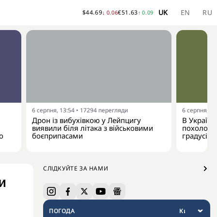
UK
EN
RU
$
44.69
€
51.63
↓
0.06
↑
0.09
6 серпня, 13:54
•
17294
перегляди
6 серпня, 13
Дрон із вибухівкою у Лейпцигу
В Україну
виявили біля літака з військовими
похолодан
о
боєприпасами
градусів
СЛІДКУЙТЕ ЗА НАМИ
и
ПОГОДА