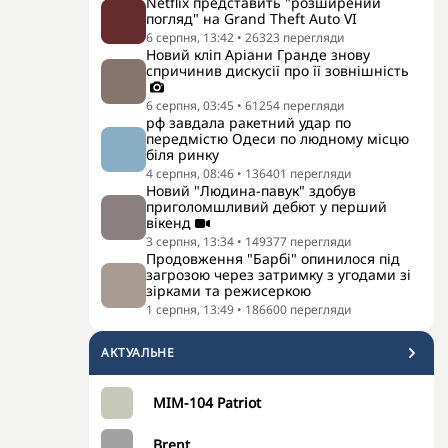
Netflix представить "розширений
погляд" на Grand Theft Auto VI
6 серпня, 13:42
•
26323
перегляди
Новий кліп Аріани Гранде знову
спричинив дискусії про її зовнішність
6 серпня, 03:45
•
61254
перегляди
рф завдала ракетний удар по
передмістю Одеси по людному місцю
біля ринку
4 серпня, 08:46
•
136401
перегляди
Новий "Людина-павук" здобув
приголомшливий дебют у перший
вікенд
3 серпня, 13:34
•
149377
перегляди
Продовження "Барбі" опинилося під
загрозою через затримку з угодами зі
зірками та режисеркою
1 серпня, 13:49
•
186600
перегляди
АКТУАЛЬНЕ
MIM-104 Patriot
Brent