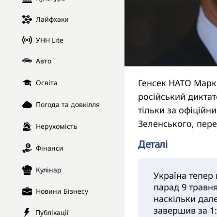
Лайфхаки
УНН Lite
Авто
Генсек НАТО Марк 
Освіта
російський диктат
Погода та довкілля
тільки за офіцій
Зеленського, пер
Нерухомість
Деталі
Фінанси
Кулінар
Україна тепер 
парад 9 травня
Новини Бізнесу
наскільки дале
завершив за 1:
Публікації