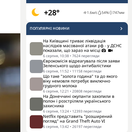
+28°
1.6
м/с
54
%
747
мм
ПОПУЛЯРНI НОВИНИ
На Київщині триває ліквідація
наслідків масованої атаки рф - у ДСНС
показали, що зараз на місці
6 серпня, 10:38
•
7624
перегляди
Єврокомісія відреагувала після заяви
Зеленського щодо антибалістики
6 серпня, 11:52
•
11158
перегляди
Що таке "золота година" та до якого
віку немовля потребує виключно
грудного молока
6 серпня, 12:21
•
20808
перегляди
На Донеччині окупанти захопили в
полон і розстріляли українського
захисника
6 серпня, 13:24
•
12393
перегляди
Netflix представить "розширений
погляд" на Grand Theft Auto VI
6 серпня, 13:42
•
26197
перегляди