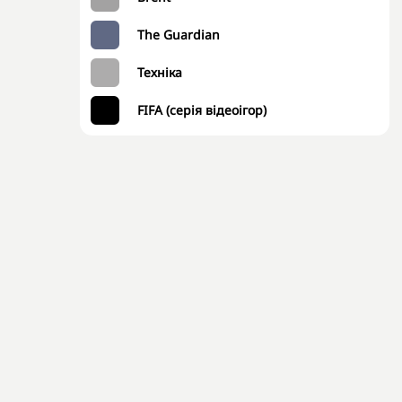
The Guardian
Техніка
FIFA (серія відеоігор)