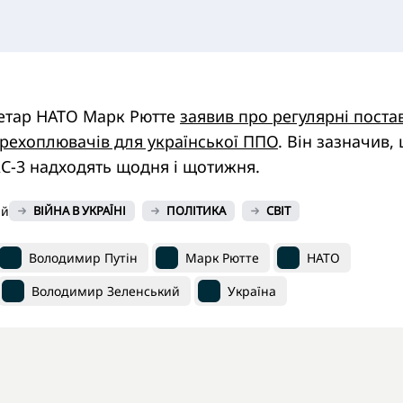
етар НАТО Марк Рютте
заявив про регулярні поста
рехоплювачів для української ППО
. Він зазначив,
AC-3 надходять щодня і щотижня.
ий
ВІЙНА В УКРАЇНІ
ПОЛІТИКА
СВІТ
Володимир Путін
Марк Рютте
НАТО
Володимир Зеленський
Україна