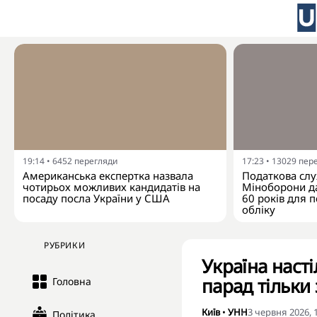
19:14
•
6452
перегляди
17:23
•
13029
пер
Американська експертка назвала
Податкова слу
чотирьох можливих кандидатів на
Міноборони да
посаду посла України у США
60 років для п
обліку
РУБРИКИ
Україна наст
парад тільки 
Головна
Київ
•
УНН
3 червня 2026, 
Політика