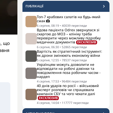
ПУБЛІКАЦІЇ
Топ-7 крабових салатів на будь-який
смак
6 серпня, 08:19
•
40039
перегляди
Вдова пацієнта Odrex звернулася зі
скаргою до МОЗ – клініку треба
перевірити через можливу підробку
медичних документів
а, що
ЕКСКЛЮЗИВ
6 серпня, 06:30
•
52865
перегляди
авня
Вартість як стратегічний інструмент:
як дрони змінюють економіку війни
5 серпня, 12:55
•
78537
перегляди
Українцям можуть дозволити не
відповідати на робочі дзвінки та
повідомлення поза робочим часом -
нардеп
4 серпня, 17:53
•
96484
перегляди
40 днів ударів по росії – військовий
експерт розповів чи спрацювала
кампанія СБУ та чого чекати далі
ЕКСКЛЮЗИВ
4 серпня, 14:04
•
117777
перегляди