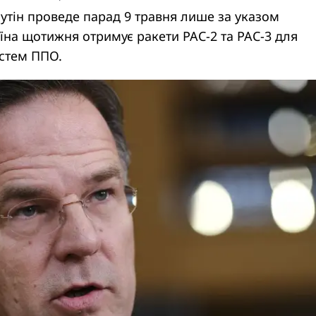
утін проведе парад 9 травня лише за указом
їна щотижня отримує ракети PAC-2 та PAC-3 для
стем ППО.