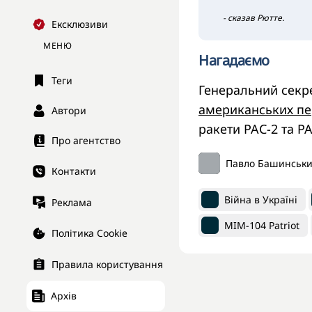
- сказав Рютте.
Ексклюзиви
МЕНЮ
Нагадаємо
Теги
Генеральний секр
американських пе
Автори
ракети PAC-2 та P
Про агентство
Павло Башинськ
Контакти
Війна в Україні
Реклама
MIM-104 Patriot
Політика Cookie
Правила користування
Архів