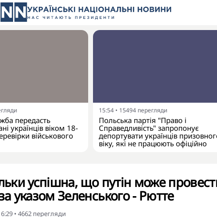
егляди
15:54
•
15494
перегляди
жба передасть
Польська партія "Право і
ні українців віком 18-
Справедливість" запропонує
еревірки військового
депортувати українців призовног
віку, які не працюють офіційно
ільки успішна, що путін може провест
за указом Зеленського - Рютте
16:29
•
4662
перегляди